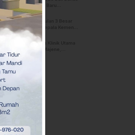
Terperiksa
Strategi Baru
Pemasaran Digital
Pengusulan 3 Besar
Calon Kepala Kemenag
Polman Disorot
Aktivis, Riskul:”Ada
Layanan Klinik Utama
Dugaan Nepotisme “
Sehati Majene,
Dikeluhkan Pasien
Pengguna BPJS Gratis