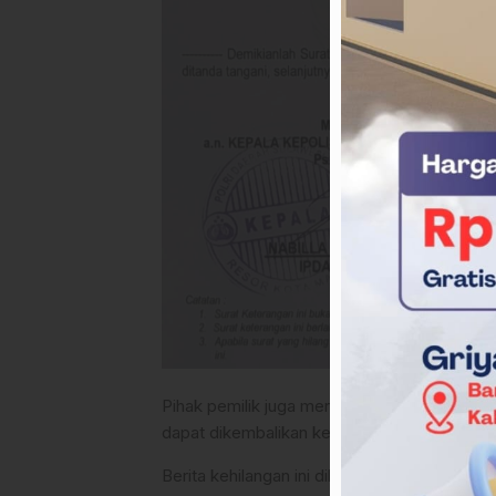
Pihak pemilik juga menyampaikan bahwa apa
dapat dikembalikan kepada yang bersangkut
Berita kehilangan ini dibuat untuk keperlua