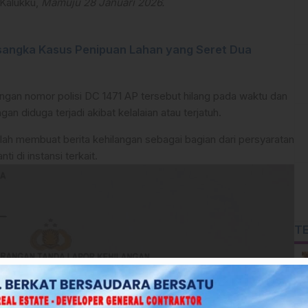
 Kalukku,
Mamuju 28 Januari 2026.
sangka Kasus Penipuan Lahan yang Seret Dua
ngan nomor polisi DC 1471 AP tersebut hilang pada waktu dan
n diduga terjadi akibat kelalaian atau terjatuh.
elah membuat berita kehilangan sebagai bagian dari persyaratan
 di instansi terkait.
T