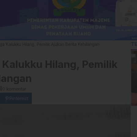
T
a Kalukku Hilang, Pemilik Ajukan Berita Kehilangan
Kalukku Hilang, Pemilik
ilangan
ent
0 komentar
Pinterest