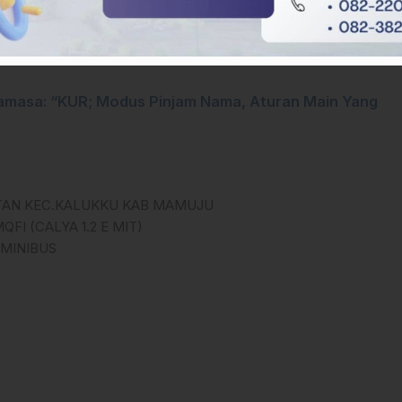
Mamasa: “KUR; Modus Pinjam Nama, Aturan Main Yang
LATAN KEC.KALUKKU KAB MAMUJU
QFI (CALYA 1.2 E MIT)
 MINIBUS