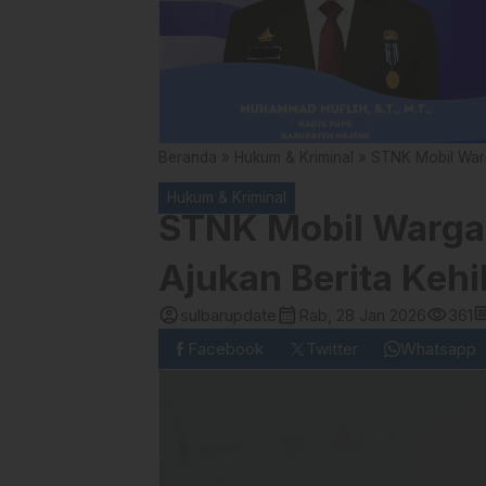
Beranda
»
Hukum & Kriminal
»
STNK Mobil Warg
Hukum & Kriminal
STNK Mobil Warga 
Ajukan Berita Keh
account_circle
calendar_month
visibility
comm
sulbarupdate
Rab, 28 Jan 2026
361
Facebook
Twitter
Whatsapp