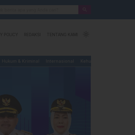
 Jalan Pengorbanan, Ketundukan dan Kemanusiaan
search
light_mode
Y POLICY
REDAKSI
TENTANG KAMI
Hukum & Kriminal
Internasional
Kehutanan & Perkebunan