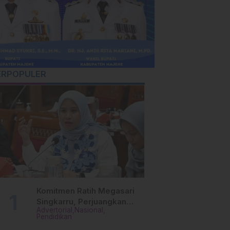
ERPOPULER
Komitmen Ratih Megasari
Singkarru, Perjuangkan
Advertorial
Nasional
Beasiswa Pendidikan Dari
Pendidikan
PAUD Hingga Perguruan