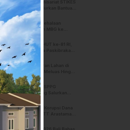
HMI Komisariat STIKES
BBM Salurkan Bantuan
bagi Korban Kebakaran
di Limboro
SPPG Mehalaan
Salurkan MBG ke
Ribuan Penerima
Manfaat
Jelang HUT ke-81 RI,
Anggota Paskibraka
Mamasa Genjot
Latihan
Kebakaran Lahan di
Majene Meluas Hingga
Perbatasan Desa,
Warga Soroti Dugaan
Hari ini, SPPG
Kelalaian Pemilik Lahan
Bambang Salurkan
Bantuan MBG ke
Ribuan Penerima
Dugaan Korupsi Dana
Manfaat
Hibah STT Arastamar
Mamasa Masuk Tahap
Pralidik, 19 Saksi
APMF 2026 Bali Bahas