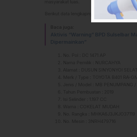
masyarakat luas.
Berikut data lengkapnya :
Baca juga:
Aktivis “Warning” BPD Sulselbar 
Dipermainkan”
No. Pol : DC 1471 AP
Nama Pemilik : NURCAHYA
Alamat : DUSUN SINYONYOI SE
Merk / Type : TOYOTA B401 RA-GM
Jenis / Model : MB PENUMPANG /
Tahun Pembuatan : 2019
Isi Selinder : 1.197 CC
Warna : COKELAT MUDAH
No. Rangka : MHKA6J3JKJO37119
No. Mesin : 3NRH479716