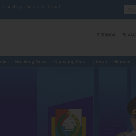
selbar Mamasa: “KUR; Modus Pinjam Nama, Aturan Main
Idul Adha:
BERANDA
PRIVAC
olisi
Breaking News
Cipayung Plus
Daerah
Ekonomi