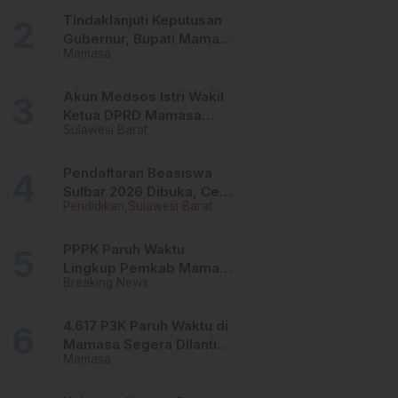
Tinggi
Tindaklanjuti Keputusan
Gubernur, Bupati Mamasa
Mamasa
Imbau Camat, Desa dan
Lurah
Akun Medsos Istri Wakil
Ketua DPRD Mamasa
Sulawesi Barat
Diduga Diretas, Andi
Aswiwin Buka Suara
Pendaftaran Beasiswa
Sulbar 2026 Dibuka, Cek
Pendidikan
Sulawesi Barat
Syarat dan Cara Daftar
Online
PPPK Paruh Waktu
Lingkup Pemkab Mamasa
Breaking News
Segera Dilantik, Ini
Jadwalnya!
4.617 P3K Paruh Waktu di
Mamasa Segera Dilantik,
Mamasa
Ini Sistem Penggajiannya!