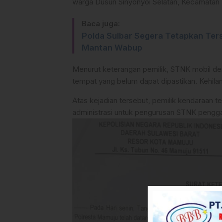
warga Dusun Sinyonyoi Selatan, Kecamatan
Baca juga:
Polda Sulbar Segera Tetapkan Ter
Mantan Wabup
Menurut keterangan pemilik, STNK mobil de
tempat yang belum dapat dipastikan. Kehilanga
Atas kejadian tersebut, pemilik kendaraan t
administrasi untuk pengurusan STNK pengganti