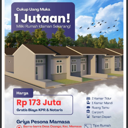
pengawasan internal, validitas administrasi pencairan
kredit, serta keamanan data nasabah pada lembaga
pembiayaan yang menyasar masyarakat kecil.
Masyarakat berharap ada langkah investigasi dan
klarifikasi terbuka agar persoalan serupa tidak kembali
terjadi dan tidak semakin merugikan warga.(***)
Penulis
: Amr
Editor
: Tim Redaksi
Tags
PNM Cabang Mamasa
PNM Mamasa