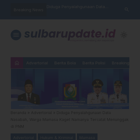
hankan Takhta Eropa,
Diduga Penyalahgunaan Data
Sat Reskrim 
search
Breaking News
 Arsenal Dalam Final
Nasabah, Warga Mamasa Kaget
Launching Un
pions 2026
Namanya Tercatat Menunggak di
PNM
menu
light_mode
home
Advertorial
Berita Bola
Berita Polisi
Breaking New
Beranda
»
Advertorial
»
Diduga Penyalahgunaan Data
Nasabah, Warga Mamasa Kaget Namanya Tercatat Menunggak
di PNM
Advertorial
Hukum & Kriminal
Mamasa