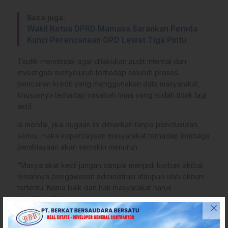
Baca juga:
Wakil Ketua DPRD Mamasa Sarankan Pemda
Kunci Perencanaan OPD Lewat Tiga Pintu
Taufik mendesak agar dilakukan audit internal dan
investigasi menyeluruh terhadap seluruh proses
pencairan kredit yang menggunakan data masyarakat,
khususnya terhadap nasabah lama yang sudah tidak lagi
aktif.
Ia menilai, jika dugaan ini dibiarkan tanpa penelusuran
serius, maka kepercayaan masyarakat terhadap lembaga
pembiayaan akan semakin menurun.
“Masyarakat kecil jangan sampai menjadi korban akibat
lemahnya pengawasan administrasi ataupun ulah oknum
tertentu. Nama baik dan hak masyarakat harus
dipulihkan,” tutupnya.
Kasus ini pun memunculkan pertanyaan publik terkait