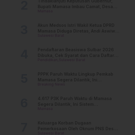
Tindaklanjuti Keputusan Gubernur,
Bupati Mamasa Imbau Camat, Desa
Mamasa
dan Lurah
Akun Medsos Istri Wakil Ketua DPRD
Mamasa Diduga Diretas, Andi Aswiwin
Sulawesi Barat
Buka Suara
Pendaftaran Beasiswa Sulbar 2026
Dibuka, Cek Syarat dan Cara Daftar
Pendidikan
Sulawesi Barat
Online
PPPK Paruh Waktu Lingkup Pemkab
Mamasa Segera Dilantik, Ini
Breaking News
Jadwalnya!
4.617 P3K Paruh Waktu di Mamasa
Segera Dilantik, Ini Sistem
Mamasa
Penggajiannya!
Keluarga Korban Dugaan
Pemerkosaan Oleh Oknum PNS Desak
Sulawesi Barat
Transparansi Kejari Mamasa