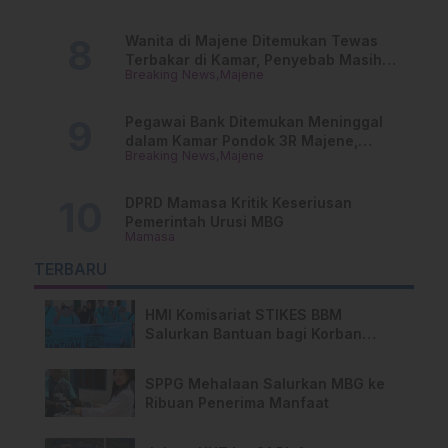
Wanita di Majene Ditemukan Tewas
Terbakar di Kamar, Penyebab Masih
Breaking News
Majene
Misterius
Pegawai Bank Ditemukan Meninggal
dalam Kamar Pondok 3R Majene,
Breaking News
Majene
Polisi Lakukan Penyelidikan
DPRD Mamasa Kritik Keseriusan
Pemerintah Urusi MBG
Mamasa
TERBARU
HMI Komisariat STIKES BBM
Salurkan Bantuan bagi Korban
Kebakaran di Limboro
SPPG Mehalaan Salurkan MBG ke
Ribuan Penerima Manfaat