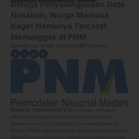
Diduga Penyalahgunaan Data
Nasabah, Warga Mamasa
Kaget Namanya Tercatat
Menunggak di PNM
account_circle
calendar_month
visibility
comment
Amr
Jum, 29 Mei 2026
365
0 komentar
M
AMASA
, SULBARUPDATE.id —
Dugaan persoalan
administrasi hingga penyalahgunaan data nasabah
kembali mencuat di lingkungan Permodalan Nasional
Madani (PNM) Cabang Mamasa. Seorang warga bernama
Merlianti mengaku terkejut setelah mengetahui namanya