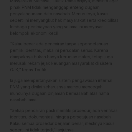
Masyarakat Mamasa, Taufik Rama Wijaya, meminta agar
pihak PNM tidak menganggap enteng dugaan
penyalahgunaan data nasabah. Menurutnya, kasus
seperti ini menyangkut hak masyarakat serta kredibilitas
lembaga pembiayaan yang selama ini menyasar
kelompok ekonomi kecil.
“Kalau benar ada pencairan tanpa sepengetahuan
pemilik identitas, maka ini persoalan serius. Karena
dampaknya bukan hanya kerugian materi, tetapi juga
merusak rekam jejak keuangan masyarakat di sistem
OJK,” tegas Taufik.
Ia juga mempertanyakan sistem pengawasan internal
PNM yang dinilai seharusnya mampu mencegah
munculnya dugaan pinjaman bermasalah atas nama
nasabah lama.
“Setiap pencairan pasti memiliki prosedur, ada verifikasi
identitas, dokumentasi, hingga persetujuan nasabah.
Kalau semua prosedur berjalan benar, mestinya kasus
seperti ini tidak terjadi,” lanjutnya.