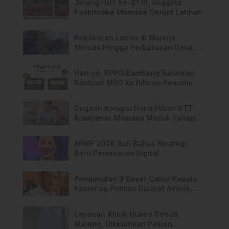
Jelang HUT ke-81 RI, Anggota
Paskibraka Mamasa Genjot Latihan
Kebakaran Lahan di Majene
Meluas Hingga Perbatasan Desa,
Warga Soroti Dugaan Kelalaian
Pemilik Lahan
Hari ini, SPPG Bambang Salurkan
Bantuan MBG ke Ribuan Penerima
Manfaat
Dugaan Korupsi Dana Hibah STT
Arastamar Mamasa Masuk Tahap
Pralidik, 19 Saksi Terperiksa
APMF 2026 Bali Bahas Strategi
Baru Pemasaran Digital
Pengusulan 3 Besar Calon Kepala
Kemenag Polman Disorot Aktivis,
Riskul:”Ada Dugaan Nepotisme “
Layanan Klinik Utama Sehati
Majene, Dikeluhkan Pasien