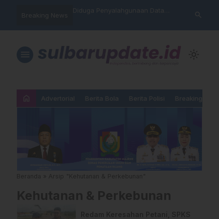
hankan Takhta Eropa,
Diduga Penyalahgunaan Data
Sat Reskrim 
search
Breaking News
 Arsenal Dalam Final
Nasabah, Warga Mamasa Kaget
Launching Un
pions 2026
Namanya Tercatat Menunggak di
PNM
menu
light_mode
home
Advertorial
Berita Bola
Berita Polisi
Breaking New
Beranda
»
Arsip "Kehutanan & Perkebunan"
Kehutanan & Perkebunan
Redam Keresahan Petani, SPKS