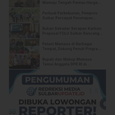
Mamuju Tengah Pantau Harga
TBS di Pabrik
Perkuat Perkebunan, Pemprov
Sulbar Percepat Penetapan
Kebun Sumber Benih Kakao
Bukan Sekadar Serapan Karbon:
Proposal FOLU Sulbar Rancang
Manfaat Ekonomi Langsung
untuk Komunitas Lokal
Petani Mamasa di Berbagai
Tempat, Dukung Penuh Program
MBG
Bupati dan Wabup Mamasa
Temui Anggota DPR RI di
Senayan