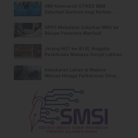
HMI Komisariat STIKES BBM
Salurkan Bantuan bagi Korban
Kebakaran di Limboro
SPPG Mehalaan Salurkan MBG ke
Ribuan Penerima Manfaat
Jelang HUT ke-81 RI, Anggota
Paskibraka Mamasa Genjot Latihan
Kebakaran Lahan di Majene
Meluas Hingga Perbatasan Desa,
Warga Soroti Dugaan Kelalaian
Pemilik Lahan