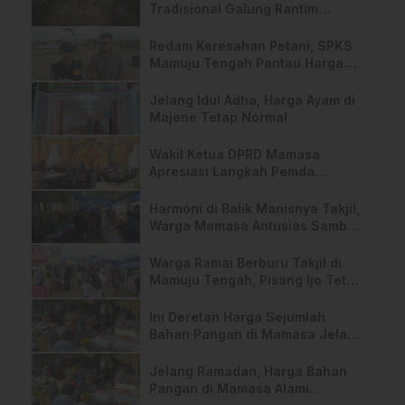
Tradisional Galung Rantim
Dikeluhkan Warga
Redam Keresahan Petani, SPKS
Mamuju Tengah Pantau Harga
TBS di Pabrik
Jelang Idul Adha, Harga Ayam di
Majene Tetap Normal
Wakil Ketua DPRD Mamasa
Apresiasi Langkah Pemda
Optimalkan PAD
Harmoni di Balik Manisnya Takjil,
Warga Mamasa Antusias Sambut
Ramadhan 1447 H
Warga Ramai Berburu Takjil di
Mamuju Tengah, Pisang Ijo Tetap
Primadoana
Ini Deretan Harga Sejumlah
Bahan Pangan di Mamasa Jelang
Ramadhan
Jelang Ramadan, Harga Bahan
Pangan di Mamasa Alami