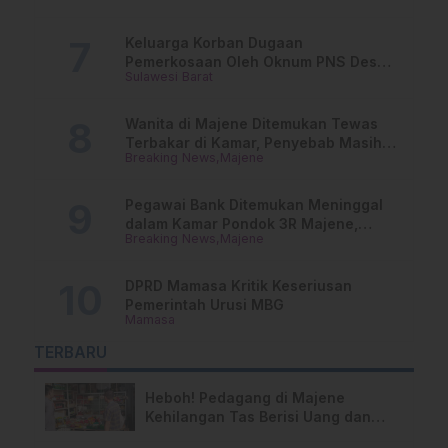
Keluarga Korban Dugaan
Pemerkosaan Oleh Oknum PNS Desak
Sulawesi Barat
Transparansi Kejari Mamasa
Wanita di Majene Ditemukan Tewas
Terbakar di Kamar, Penyebab Masih
Breaking News
Majene
Misterius
Pegawai Bank Ditemukan Meninggal
dalam Kamar Pondok 3R Majene,
Breaking News
Majene
Polisi Lakukan Penyelidikan
DPRD Mamasa Kritik Keseriusan
Pemerintah Urusi MBG
Mamasa
TERBARU
Heboh! Pedagang di Majene
Kehilangan Tas Berisi Uang dan
Barang Penting