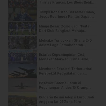
Timnas Prancis, Les Bleus Bidik
Mahkota Ketiga Pada Piala Dunia
2026
Tampil Konsisten Bersama Como,
Jesús Rodríguez Pantas Dapat
Tempat di Skuad Spanyol 2026
Mimpi Besar Como Jadi Nyata:
Dari Klub Bangkrut Menuju
Panggung Liga Champions
Meksiko Tundukkan Ghana 2-0
dalam Laga Persahabatan
Jelang Piala Dunia 2026
Estafet Kepemimpinan CAJ,
Menakar Marwah Jurnalisme
ASEAN di Ambang Disrupsi AI
Membaca Eskalasi Terbaru dari
Perspektif Kedaulatan dan
Pertahanan Diri Iran
Pesawat Satena Jatuh di
Pegunungan Andes,15 Orang
Tewas
Bulgaria Resmi Adopsi Euro, Jadi
Anggota ke-21 Zona Euro