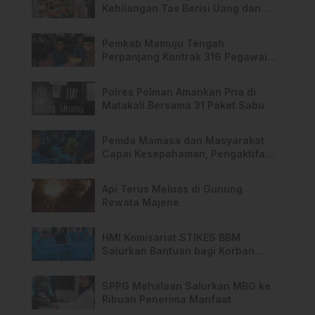
Kehilangan Tas Berisi Uang dan
Barang Penting
Pemkab Mamuju Tengah
Perpanjang Kontrak 316 Pegawai
PPPK Hingga 2028
Polres Polman Amankan Pria di
Matakali Bersama 31 Paket Sabu
Pemda Mamasa dan Masyarakat
Capai Kesepahaman, Pengaktifan
TPA Salurano
Api Terus Meluas di Gunung
Rewata Majene
HMI Komisariat STIKES BBM
Salurkan Bantuan bagi Korban
Kebakaran di Limboro
SPPG Mehalaan Salurkan MBG ke
Ribuan Penerima Manfaat