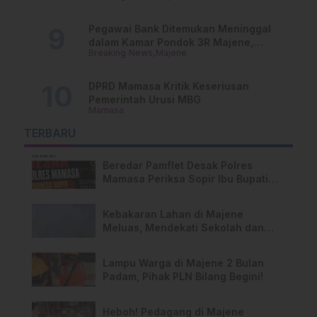
Pegawai Bank Ditemukan Meninggal
dalam Kamar Pondok 3R Majene,
Breaking News
Majene
Polisi Lakukan Penyelidikan
DPRD Mamasa Kritik Keseriusan
Pemerintah Urusi MBG
Mamasa
TERBARU
Beredar Pamflet Desak Polres
Mamasa Periksa Sopir Ibu Bupati
Terkait Dugaan Nota Fiktif
Kebakaran Lahan di Majene
Meluas, Mendekati Sekolah dan
Permukiman Warga
Lampu Warga di Majene 2 Bulan
Padam, Pihak PLN Bilang Begini!
Heboh! Pedagang di Majene