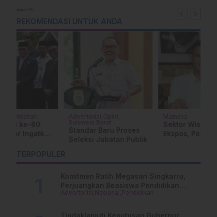
untuk Presiden
REKOMENDASI UNTUK ANDA
Advertorial
Opini
Mamasa
K
Sulawesi Barat
Sektor Wisata Minim
T
Standar Baru Proses
an
Ekspos, Pemuda Desak
P
Seleksi Jabatan Publik
i
Bhayangkara Off-Road
B
Expedition 2026
D
…
TERPOPULER
Digelar di Wilayah 3
Mamasa
Komitmen Ratih Megasari Singkarru,
Perjuangkan Beasiswa Pendidikan
Advertorial
Nasional
Pendidikan
Dari PAUD Hingga Perguruan Tinggi
Tindaklanjuti Keputusan Gubernur,