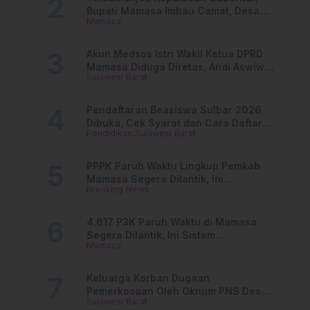
Bupati Mamasa Imbau Camat, Desa
Mamasa
dan Lurah
Akun Medsos Istri Wakil Ketua DPRD
Mamasa Diduga Diretas, Andi Aswiwin
Sulawesi Barat
Buka Suara
Pendaftaran Beasiswa Sulbar 2026
Dibuka, Cek Syarat dan Cara Daftar
Pendidikan
Sulawesi Barat
Online
PPPK Paruh Waktu Lingkup Pemkab
Mamasa Segera Dilantik, Ini
Breaking News
Jadwalnya!
4.617 P3K Paruh Waktu di Mamasa
Segera Dilantik, Ini Sistem
Mamasa
Penggajiannya!
Keluarga Korban Dugaan
Pemerkosaan Oleh Oknum PNS Desak
Sulawesi Barat
Transparansi Kejari Mamasa