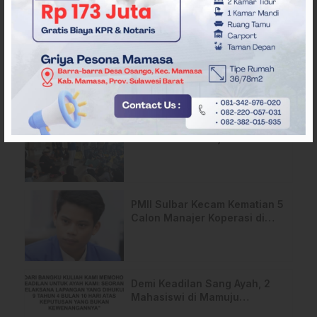
ARTIKEL TERKAIT
Pergantian Wakil Gubernur
Sulbar Mengerucut, Demokrat
Kantongi SK DPP untuk
Samsul Samad
Desak Pemerataan MBG,
Ribuan Massa Unjuk Rasa di
DPRD Sulbar
PMII Sulbar Kecam Kematian 5
Calon Manajer Koperasi di
Pelatihan Kemenhan
Demi Keadilan Sang Ayah, 2
Mahasiswi di Mamuju
Layangkan Surat Terbuka