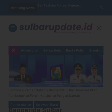
nyalahgunaan Data
Sat Reskrim Polres Majene
Aktivis “War
search
Breaking News
 Warga Mamasa Kaget
Launching Unit Reaksi Cepat
Mamasa: “KU
ercatat Menunggak di
Nama, Atura
Dipermainka
menu
light_mode
home
Advertorial
Berita Bola
Berita Polisi
Breaking New
Beranda
»
Pemerintahan
»
Bapperida Sulbar Koordinasikan
Pembentukan Forum Ketahanan Pangan Daerah
Pemerintahan
Sulawesi Barat
Bapperida Sulbar