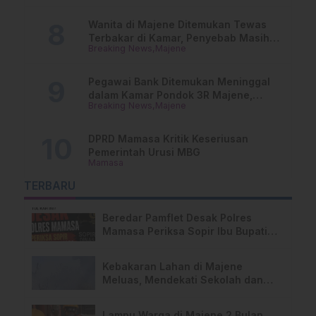
Wanita di Majene Ditemukan Tewas
Terbakar di Kamar, Penyebab Masih
Breaking News
Majene
Misterius
Pegawai Bank Ditemukan Meninggal
dalam Kamar Pondok 3R Majene,
Breaking News
Majene
Polisi Lakukan Penyelidikan
DPRD Mamasa Kritik Keseriusan
Pemerintah Urusi MBG
Mamasa
TERBARU
Beredar Pamflet Desak Polres
Mamasa Periksa Sopir Ibu Bupati
Terkait Dugaan Nota Fiktif
Kebakaran Lahan di Majene
Meluas, Mendekati Sekolah dan
Permukiman Warga
Lampu Warga di Majene 2 Bulan