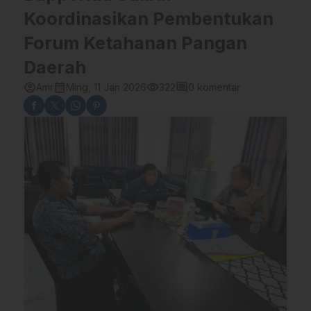
Koordinasikan Pembentukan
Forum Ketahanan Pangan
Daerah
account_circle
calendar_month
visibility
comment
Amr
Ming, 11 Jan 2026
322
0 komentar