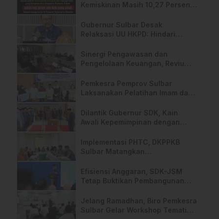
Kemiskinan Masih 10,27 Persen,
Rahim Minta Data Dibuka
Gubernur Sulbar Desak
Relaksasi UU HKPD: Hindari
Risiko ‘Shutdown’ Daerah
Sinergi Pengawasan dan
Pengelolaan Keuangan, Reviu
LKPD 2025 Sulbar Masuki Tahap
Final
Pemkesra Pemprov Sulbar
Laksanakan Pelatihan Imam dan
Khatib di Polman
Dilantik Gubernur SDK, Kain
Awali Kepemimpinan dengan
Konsolidasi Internal DPMPTSP
Implementasi PHTC, DKPPKB
Sulbar Matangkan
Pengembangan Desa Siaga TBC
Efisiensi Anggaran, SDK-JSM
Tetap Buktikan Pembangunan
Tetap Maju: IPM Naik, Jalan
Membaik
Jelang Ramadhan, Biro Pemkesra
Sulbar Gelar Workshop Tematik