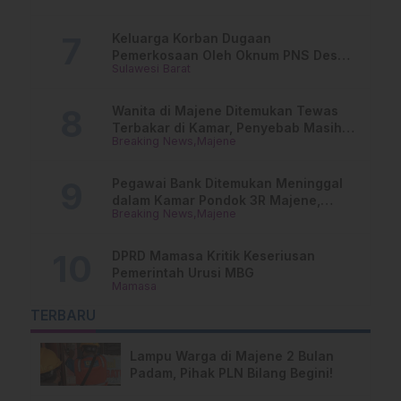
Keluarga Korban Dugaan
Pemerkosaan Oleh Oknum PNS Desak
Sulawesi Barat
Transparansi Kejari Mamasa
Wanita di Majene Ditemukan Tewas
Terbakar di Kamar, Penyebab Masih
Breaking News
Majene
Misterius
Pegawai Bank Ditemukan Meninggal
dalam Kamar Pondok 3R Majene,
Breaking News
Majene
Polisi Lakukan Penyelidikan
DPRD Mamasa Kritik Keseriusan
Pemerintah Urusi MBG
Mamasa
TERBARU
Lampu Warga di Majene 2 Bulan
Padam, Pihak PLN Bilang Begini!