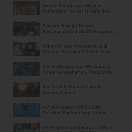
Heboh! Pedagang di Majene
Kehilangan Tas Berisi Uang dan
Barang Penting
Pemkab Mamuju Tengah
Perpanjang Kontrak 316 Pegawai
PPPK Hingga 2028
Polres Polman Amankan Pria di
Matakali Bersama 31 Paket Sabu
Pemda Mamasa dan Masyarakat
Capai Kesepahaman, Pengaktifan
TPA Salurano
Api Terus Meluas di Gunung
Rewata Majene
HMI Komisariat STIKES BBM
Salurkan Bantuan bagi Korban
Kebakaran di Limboro
SPPG Mehalaan Salurkan MBG ke