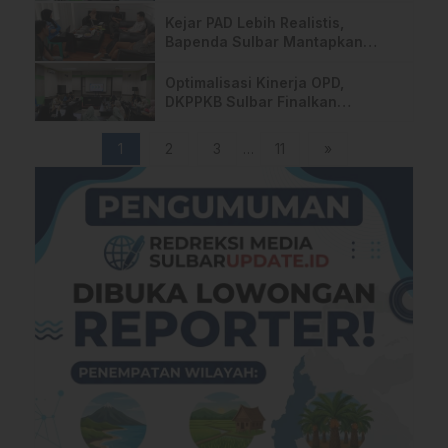
& Temu Da’i, Perkuat Dakwah
Progresif di Era Digital
Kejar PAD Lebih Realistis,
Bapenda Sulbar Mantapkan
Penggalian dan Sinkronisasi
Target Retribusi Daerah Hingga
Optimalisasi Kinerja OPD,
2027
DKPPKB Sulbar Finalkan
Rencana Aksi 2026
1
2
3
…
11
»