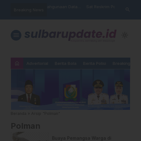
nyalahgunaan Data
Sat Reskrim Polres Majene
Aktivis “War
search
Breaking News
…
 Warga Mamasa Kaget
Launching Unit Reaksi Cepat
Mamasa: “KU
ercatat Menunggak di
Nama, Atura
Dipermainka
menu
light_mode
home
Advertorial
Berita Bola
Berita Polisi
Breaking New
Beranda
»
Arsip "Polman"
Polman
Buaya Pemangsa Warga di