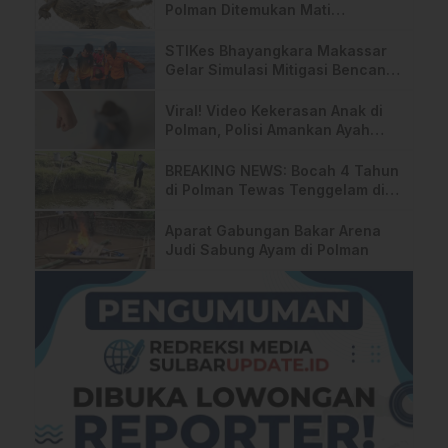
Polman Ditemukan Mati
Mengapung, Diduga Makan
Racun
STIKes Bhayangkara Makassar
Gelar Simulasi Mitigasi Bencana
di Polman
Viral! Video Kekerasan Anak di
Polman, Polisi Amankan Ayah
Kandung
BREAKING NEWS: Bocah 4 Tahun
di Polman Tewas Tenggelam di
Kolam Irigasi
Aparat Gabungan Bakar Arena
Judi Sabung Ayam di Polman