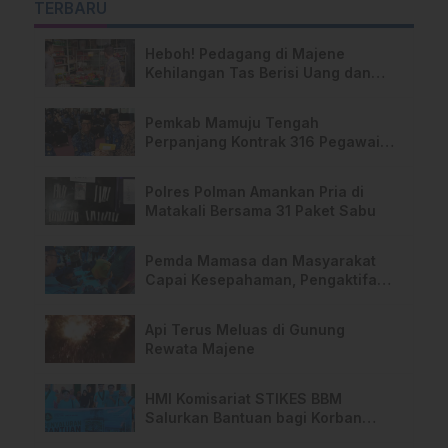
TERBARU
Heboh! Pedagang di Majene
Kehilangan Tas Berisi Uang dan
Barang Penting
Pemkab Mamuju Tengah
Perpanjang Kontrak 316 Pegawai
PPPK Hingga 2028
Polres Polman Amankan Pria di
Matakali Bersama 31 Paket Sabu
Pemda Mamasa dan Masyarakat
Capai Kesepahaman, Pengaktifan
TPA Salurano
Api Terus Meluas di Gunung
Rewata Majene
HMI Komisariat STIKES BBM
Salurkan Bantuan bagi Korban
Kebakaran di Limboro