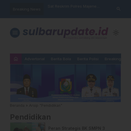
nyalahgunaan Data
Sat Reskrim Polres Majene
Aktivis “War
search
Breaking News
…
 Warga Mamasa Kaget
Launching Unit Reaksi Cepat
Mamasa: “KU
ercatat Menunggak di
Nama, Atura
Dipermainka
menu
light_mode
home
Advertorial
Berita Bola
Berita Polisi
Breaking New
Beranda
»
Arsip "Pendidikan"
Pendidikan
Peran Strategis BK SMPN 3