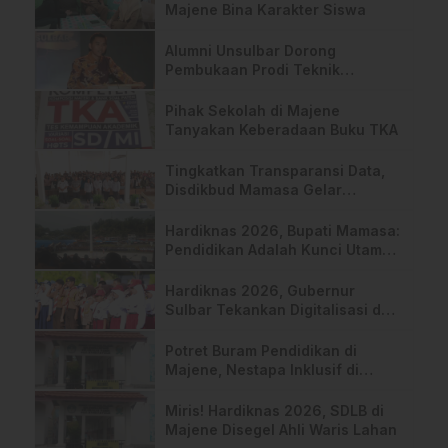
Majene Bina Karakter Siswa
Alumni Unsulbar Dorong
Pembukaan Prodi Teknik
Pertambangan dan Teknik Mesin
Pihak Sekolah di Majene
Tanyakan Keberadaan Buku TKA
Tingkatkan Transparansi Data,
Disdikbud Mamasa Gelar
Pelatihan ARKAS, SIPlah, dan
Dapodik 2026
Hardiknas 2026, Bupati Mamasa:
Pendidikan Adalah Kunci Utama
Membangun Daerah
Hardiknas 2026, Gubernur
Sulbar Tekankan Digitalisasi dan
Kesejahteraan Guru
Potret Buram Pendidikan di
Majene, Nestapa Inklusif di
Bawah Segel Sengketa
Miris! Hardiknas 2026, SDLB di
Majene Disegel Ahli Waris Lahan