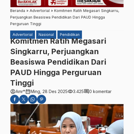
Beranda
»
Advertorial
»
Komitmen Ratih Megasari Singkarru,
Perjuangkan Beasiswa Pendidikan Dari PAUD Hingga
Perguruan Tinggi
Advertorial
Nasional
Pendidikan
Komitmen Ratih Megasari
Singkarru, Perjuangkan
Beasiswa Pendidikan Dari
PAUD Hingga Perguruan
Tinggi
account_circle
calendar_month
visibility
comment
Amr*
Ming, 28 Des 2025
3.425
0 komentar