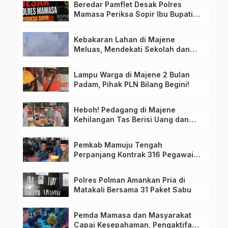
Beredar Pamflet Desak Polres
Mamasa Periksa Sopir Ibu Bupati
Terkait Dugaan Nota Fiktif
Kebakaran Lahan di Majene
Meluas, Mendekati Sekolah dan
Permukiman Warga
Lampu Warga di Majene 2 Bulan
Padam, Pihak PLN Bilang Begini!
Heboh! Pedagang di Majene
Kehilangan Tas Berisi Uang dan
Barang Penting
Pemkab Mamuju Tengah
Perpanjang Kontrak 316 Pegawai
PPPK Hingga 2028
Polres Polman Amankan Pria di
Matakali Bersama 31 Paket Sabu
Pemda Mamasa dan Masyarakat
Capai Kesepahaman, Pengaktifan