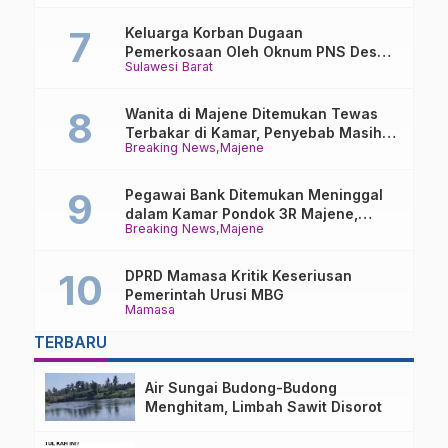
Keluarga Korban Dugaan
Pemerkosaan Oleh Oknum PNS Desak
Sulawesi Barat
Transparansi Kejari Mamasa
Wanita di Majene Ditemukan Tewas
Terbakar di Kamar, Penyebab Masih
Breaking News
Majene
Misterius
Pegawai Bank Ditemukan Meninggal
dalam Kamar Pondok 3R Majene,
Breaking News
Majene
Polisi Lakukan Penyelidikan
DPRD Mamasa Kritik Keseriusan
Pemerintah Urusi MBG
Mamasa
TERBARU
Air Sungai Budong-Budong
Menghitam, Limbah Sawit Disorot