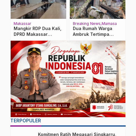
Makassar
Breaking News
Mamasa
B
a
Mangkir RDP Dua Kali,
Dua Rumah Warga
S
DPRD Makassar
Ambruk Tertimpa
M
Ancam Panggil Paksa
Pohon Beringin
d
PT GMTD
Tumbang di Mamasa
TERPOPULER
Komitmen Ratih Megasari Singkarru,