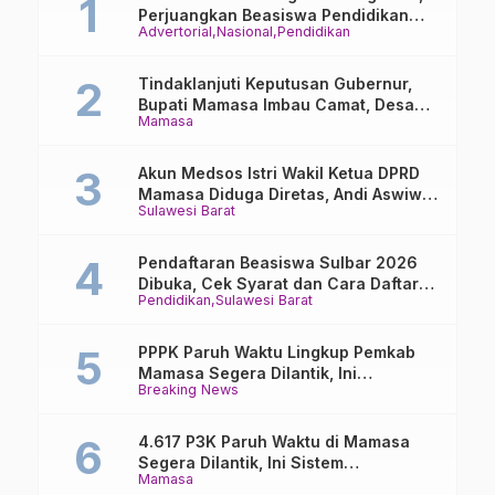
Perjuangkan Beasiswa Pendidikan
Advertorial
Nasional
Pendidikan
Dari PAUD Hingga Perguruan Tinggi
Tindaklanjuti Keputusan Gubernur,
Bupati Mamasa Imbau Camat, Desa
Mamasa
dan Lurah
Akun Medsos Istri Wakil Ketua DPRD
Mamasa Diduga Diretas, Andi Aswiwin
Sulawesi Barat
Buka Suara
Pendaftaran Beasiswa Sulbar 2026
Dibuka, Cek Syarat dan Cara Daftar
Pendidikan
Sulawesi Barat
Online
PPPK Paruh Waktu Lingkup Pemkab
Mamasa Segera Dilantik, Ini
Breaking News
Jadwalnya!
4.617 P3K Paruh Waktu di Mamasa
Segera Dilantik, Ini Sistem
Mamasa
Penggajiannya!