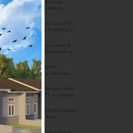
SPPG Mehalaan
Salurkan MBG ke
Ribuan Penerima
Manfaat
Jelang HUT ke-81 RI,
Anggota Paskibraka
Mamasa Genjot
Latihan
Kebakaran Lahan di
Majene Meluas Hingga
Perbatasan Desa,
Warga Soroti Dugaan
Hari ini, SPPG
Kelalaian Pemilik Lahan
Bambang Salurkan
Bantuan MBG ke
Ribuan Penerima
Dugaan Korupsi Dana
Manfaat
Hibah STT Arastamar
Mamasa Masuk Tahap
Pralidik, 19 Saksi
APMF 2026 Bali Bahas
Terperiksa
Strategi Baru
Pemasaran Digital
Pengusulan 3 Besar