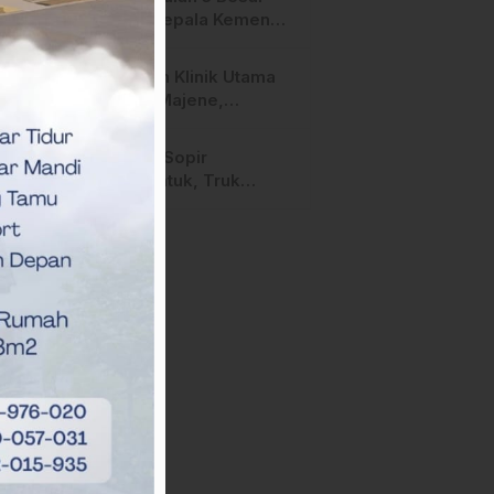
Calon Kepala Kemenag
Polman Disorot
Aktivis, Riskul:”Ada
Layanan Klinik Utama
Dugaan Nepotisme “
Sehati Majene,
Dikeluhkan Pasien
Pengguna BPJS Gratis
Diduga Sopir
Mengantuk, Truk
Hantam Tiga Rumah di
Majene