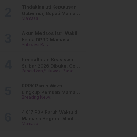
Tinggi
Tindaklanjuti Keputusan
Gubernur, Bupati Mamasa
Mamasa
Imbau Camat, Desa dan
Lurah
Akun Medsos Istri Wakil
Ketua DPRD Mamasa
Sulawesi Barat
Diduga Diretas, Andi
Aswiwin Buka Suara
Pendaftaran Beasiswa
Sulbar 2026 Dibuka, Cek
Pendidikan
Sulawesi Barat
Syarat dan Cara Daftar
Online
PPPK Paruh Waktu
Lingkup Pemkab Mamasa
Breaking News
Segera Dilantik, Ini
Jadwalnya!
4.617 P3K Paruh Waktu di
Mamasa Segera Dilantik,
Mamasa
Ini Sistem Penggajiannya!