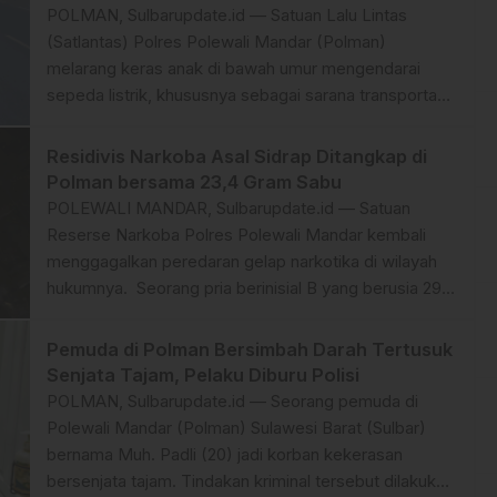
terdapat nama calon yang memiliki hubungan keluarga
​POLMAN, Sulbarupdate.id — Satuan Lalu Lintas
dengan pimpinan Kanwil Kemenag Sulbar, serta
(Satlantas) Polres Polewali Mandar (Polman)
adanya peserta yang […]
melarang keras anak di bawah umur mengendarai
sepeda listrik, khususnya sebagai sarana transportasi
menuju sekolah. Langkah tegas ini diambil demi
menekan angka kecelakaan dan menjaga
Residivis Narkoba Asal Sidrap Ditangkap di
keselamatan anak di jalan raya. ​Larangan tersebut
Polman bersama 23,4 Gram Sabu
ditegaskan kembali oleh Unit Keamanan dan
POLEWALI MANDAR, Sulbarupdate.id — Satuan
Keselamatan (Kamsel) Satlantas Polres Polman saat
Reserse Narkoba Polres Polewali Mandar kembali
[…]
menggagalkan peredaran gelap narkotika di wilayah
hukumnya. Seorang pria berinisial B yang berusia 29
tahun diringkus polisi karena kedapatan memiliki
narkotika jenis sabu dengan berat total 23,4 gram.
Pemuda di Polman Bersimbah Darah Tertusuk
Tersangka merupakan warga Desa Ciro-Ciroe,
Senjata Tajam, Pelaku Diburu Polisi
Kecamatan Watang Pulu, Kabupaten Sidenreng
POLMAN, Sulbarupdate.id — Seorang pemuda di
Rappang, Sulawesi Selatan. ​Kasus pengungkapan ini
Polewali Mandar (Polman) Sulawesi Barat (Sulbar)
[…]
bernama Muh. Padli (20) jadi korban kekerasan
bersenjata tajam. Tindakan kriminal tersebut dilakukan