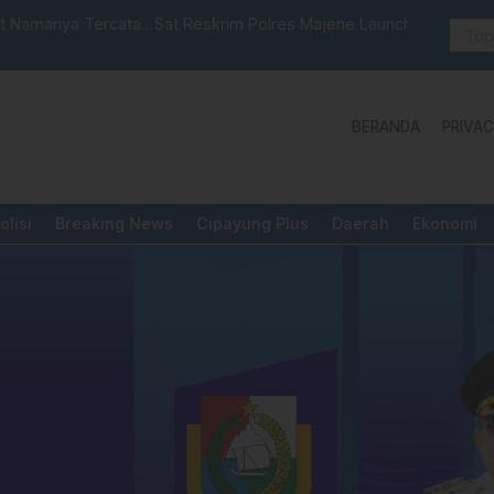
 Launching Unit Reaksi Cepat
Aktivis “W
Yang Diper
BERANDA
PRIVAC
olisi
Breaking News
Cipayung Plus
Daerah
Ekonomi