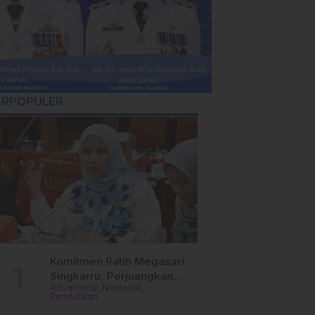
ERPOPULER
Komitmen Ratih Megasari
Singkarru, Perjuangkan
Advertorial
Nasional
Beasiswa Pendidikan Dari
Pendidikan
PAUD Hingga Perguruan