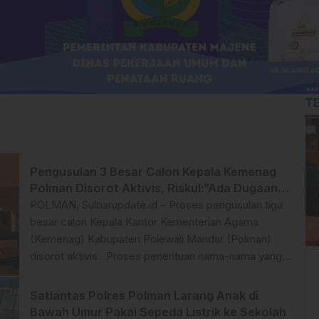
T
Pengusulan 3 Besar Calon Kepala Kemenag
Polman Disorot Aktivis, Riskul:”Ada Dugaan
Nepotisme “
POLMAN, Sulbarupdate.id – Proses pengusulan tiga
besar calon Kepala Kantor Kementerian Agama
(Kemenag) Kabupaten Polewali Mandar (Polman)
disorot aktivis. Proses penentuan nama-nama yang
direkomendasikan oleh Kanwil Kemenag Sulawesi
Barat, dinilai belum sepenuhnya transparan dan
Satlantas Polres Polman Larang Anak di
berpotensi menimbulkan konflik kepentingan. Diduga
Bawah Umur Pakai Sepeda Listrik ke Sekolah