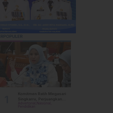
ERPOPULER
Komitmen Ratih Megasari
Singkarru, Perjuangkan
Advertorial
Nasional
Beasiswa Pendidikan Dari
Pendidikan
PAUD Hingga Perguruan