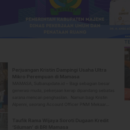
T
Perjuangan Kristin Dampingi Usaha Ultra
Mikro Perempuan di Mamasa
MAMASA, Sulbarupdate.id – Bagi sebagian besar
generasi muda, pekerjaan kerap dipandang sebatas
sarana mencari penghasilan. Namun bagi Kristin
Alpenni, seorang Account Officer PNM Mekaar
Cabang Mamasa, profesi yang digelutinya saat ini
membawa makna yang jauh lebih luas dari sekadar
Taufik Rama Wijaya Soroti Dugaan Kredit
pemenuhan kebutuhan ekonomi. Lulusan perguruan
‘Siluman’ di BRI Mamasa