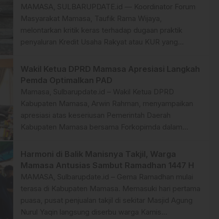
tinggi asal Makassar tahun 2023 tersebut sempat
MAMASA, SULBARUPDATE.id — Koordinator Forum
berada di titik krusial […]
Masyarakat Mamasa, Taufik Rama Wijaya,
melontarkan kritik keras terhadap dugaan praktik
penyaluran Kredit Usaha Rakyat atau KUR yang
diduga bermasalah di sejumlah unit Bank Rakyat
Indonesia di Kabupaten Mamasa. Sorotan tersebut
Wakil Ketua DPRD Mamasa Apresiasi Langkah
tertuju pada Unit BRI Mamasa, Unit BRI Sumarorong,
Pemda Optimalkan PAD
dan Unit BRI Mambi yang dinilai perlu segera diperiksa
Mamasa, Sulbarupdate.id – Wakil Ketua DPRD
secara serius […]
Kabupaten Mamasa, Arwin Rahman, menyampaikan
apresiasi atas keseriusan Pemerintah Daerah
Kabupaten Mamasa bersama Forkopimda dalam
mengoptimalkan Pendapatan Asli Daerah (PAD).
Menurut Arwin, langkah yang ditempuh Pemda melalui
Harmoni di Balik Manisnya Takjil, Warga
rapat koordinasi dan pembentukan Satuan Tugas
Mamasa Antusias Sambut Ramadhan 1447 H
(Satgas) PAD merupakan bentuk komitmen nyata
MAMASA, Sulbarupdate.id – Gema Ramadhan mulai
dalam memperkuat kemandirian fiskal daerah “𝐾𝑎𝑚𝑖
terasa di Kabupaten Mamasa. Memasuki hari pertama
𝐷𝑃𝑅𝐷 𝑀𝑎𝑚𝑎𝑠𝑎 𝑚𝑒𝑛𝑔𝑎𝑝𝑟𝑒𝑠𝑖𝑎𝑠𝑖 𝑘𝑒𝑠𝑒𝑟𝑖𝑢𝑠𝑎𝑛 […]
puasa, pusat penjualan takjil di sekitar Masjid Agung
Nurul Yaqin langsung diserbu warga Kamis