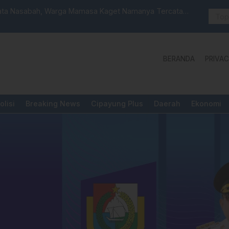
ata Nasabah, Warga Mamasa Kaget Namanya Tercatat
Sat Reskri
BERANDA
PRIVAC
olisi
Breaking News
Cipayung Plus
Daerah
Ekonomi