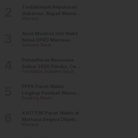
Tinggi
Tindaklanjuti Keputusan
Gubernur, Bupati Mamasa
Mamasa
Imbau Camat, Desa dan
Lurah
Akun Medsos Istri Wakil
Ketua DPRD Mamasa
Sulawesi Barat
Diduga Diretas, Andi
Aswiwin Buka Suara
Pendaftaran Beasiswa
Sulbar 2026 Dibuka, Cek
Pendidikan
Sulawesi Barat
Syarat dan Cara Daftar
Online
PPPK Paruh Waktu
Lingkup Pemkab Mamasa
Breaking News
Segera Dilantik, Ini
Jadwalnya!
4.617 P3K Paruh Waktu di
Mamasa Segera Dilantik,
Mamasa
Ini Sistem Penggajiannya!