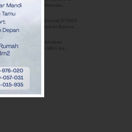
Salurano
Gunung Rewata
Majene
HMI Komisariat STIKES
BBM Salurkan Bantuan
bagi Korban Kebakaran
di Limboro
SPPG Mehalaan
Salurkan MBG ke
Ribuan Penerima
Manfaat