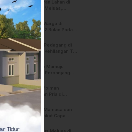
Kebakaran Lahan di
Nota Fiktif
Majene Meluas,
Mendekati Sekolah
dan Permukiman
Lampu Warga di
Warga
Majene 2 Bulan Padam,
Pihak PLN Bilang
Begini!
Heboh! Pedagang di
Majene Kehilangan Tas
Berisi Uang dan Barang
Penting
Pemkab Mamuju
Tengah Perpanjang
Kontrak 316 Pegawai
PPPK Hingga 2028
Polres Polman
Amankan Pria di
Matakali Bersama 31
Paket Sabu
Pemda Mamasa dan
Masyarakat Capai
Kesepahaman,
Pengaktifan TPA
Api Terus Meluas di