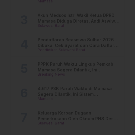
Mamasa
dan Lurah
Akun Medsos Istri Wakil Ketua DPRD
Mamasa Diduga Diretas, Andi Aswiwin
Sulawesi Barat
Buka Suara
Pendaftaran Beasiswa Sulbar 2026
Dibuka, Cek Syarat dan Cara Daftar
Pendidikan
Sulawesi Barat
Online
PPPK Paruh Waktu Lingkup Pemkab
Mamasa Segera Dilantik, Ini
Breaking News
Jadwalnya!
4.617 P3K Paruh Waktu di Mamasa
Segera Dilantik, Ini Sistem
Mamasa
Penggajiannya!
Keluarga Korban Dugaan
Pemerkosaan Oleh Oknum PNS Desak
Sulawesi Barat
Transparansi Kejari Mamasa