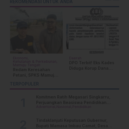
REKOMENDASI UNTUK ANDA
Ekonomi
Daerah
D
Kehutanan & Perkebunan
DPO Terbit! Eks Kades
P
Mamuju Tengah
ua
Diduga Korup Dana
G
Redam Keresahan
Desa di Mamuju
L
Petani, SPKS Mamuju
Diburu Polisi
K
Tengah Pantau Harga
TERPOPULER
TBS di Pabrik
Komitmen Ratih Megasari Singkarru,
Perjuangkan Beasiswa Pendidikan
Advertorial
Nasional
Pendidikan
Dari PAUD Hingga Perguruan Tinggi
Tindaklanjuti Keputusan Gubernur,
Bupati Mamasa Imbau Camat, Desa