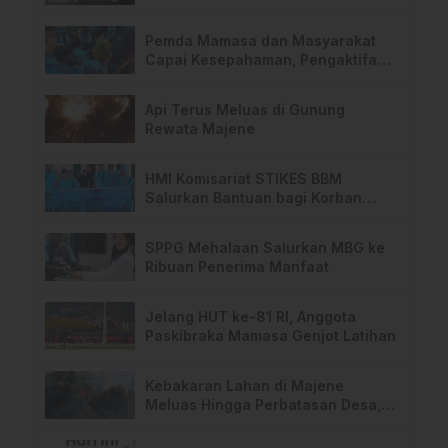
Pemda Mamasa dan Masyarakat
Capai Kesepahaman, Pengaktifan
TPA Salurano
Api Terus Meluas di Gunung
Rewata Majene
HMI Komisariat STIKES BBM
Salurkan Bantuan bagi Korban
Kebakaran di Limboro
SPPG Mehalaan Salurkan MBG ke
Ribuan Penerima Manfaat
Jelang HUT ke-81 RI, Anggota
Paskibraka Mamasa Genjot Latihan
Kebakaran Lahan di Majene
Meluas Hingga Perbatasan Desa,
Warga Soroti Dugaan Kelalaian
Pemilik Lahan