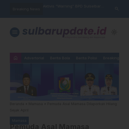
im Polres Majene
Aktivis “Warning” BPD Sulselbar
Idul Adha: J
search
Breaking News
 Unit Reaksi Cepat
Mamasa: “KUR; Modus Pinjam
Ketundukan 
Nama, Aturan Main Yang
Dipermainkan”
menu
light_mode
home
Advertorial
Berita Bola
Berita Polisi
Breaking New
Beranda
»
Mamasa
»
Pemuda Asal Mamasa Dilaporkan Hilang
Sejak April
Mamasa
Pemuda Asal Mamasa