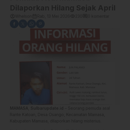
Dilaporkan Hilang Sejak April
account_circle
calendar_month
visibility
comment
Whelson
Rab, 13 Mei 2026
230
0 komentar
MAMASA
,
Sulbarupdate.id
– Seorang pemuda asal
Rante Katoan, Desa Osango, Kecamatan Mamasa,
Kabupaten Mamasa, dilaporkan hilang misterius.