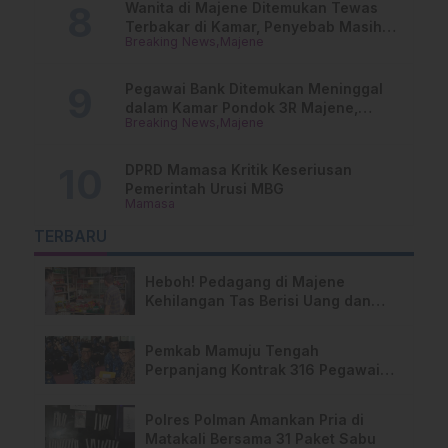
Wanita di Majene Ditemukan Tewas
Terbakar di Kamar, Penyebab Masih
Breaking News
Majene
Misterius
Pegawai Bank Ditemukan Meninggal
dalam Kamar Pondok 3R Majene,
Breaking News
Majene
Polisi Lakukan Penyelidikan
DPRD Mamasa Kritik Keseriusan
Pemerintah Urusi MBG
Mamasa
TERBARU
Heboh! Pedagang di Majene
Kehilangan Tas Berisi Uang dan
Barang Penting
Pemkab Mamuju Tengah
Perpanjang Kontrak 316 Pegawai
PPPK Hingga 2028
Polres Polman Amankan Pria di
Matakali Bersama 31 Paket Sabu