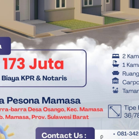
t masih dalam penanganan Unit Lantas Polsek Urban Wonomulyo
gan saksi-saksi di lokasi kejadian.(*)
Kecelakan di Wonomulyo