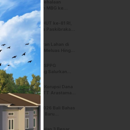
SPPG Mehalaan
Salurkan MBG ke
Ribuan Penerima
Manfaat
Jelang HUT ke-81 RI,
Anggota Paskibraka
Mamasa Genjot
Latihan
Kebakaran Lahan di
Majene Meluas Hingga
Perbatasan Desa,
Warga Soroti Dugaan
Hari ini, SPPG
Kelalaian Pemilik Lahan
Bambang Salurkan
Bantuan MBG ke
Ribuan Penerima
Dugaan Korupsi Dana
Manfaat
Hibah STT Arastamar
Mamasa Masuk Tahap
Pralidik, 19 Saksi
APMF 2026 Bali Bahas
Terperiksa
Strategi Baru
Pemasaran Digital
Pengusulan 3 Besar