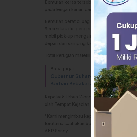
Benturan keras tersebut mengakibatkan Djam
pada lengan kanan dan kaki kanan dan luka r
Benturan berat di bagian belakang kepala.
Sementara itu, pengemudi mobil dilaporkan 
mobil pick-up mengalami ringsek di bagian 
depan dan samping kanan.
Total kerugian materiil ditaksir mencapai Rp
Baca juga:
Gubernur Suhardi Duka Perintahk
Korban Kebakaran Galung Tuluk Po
Kapolsek Urban Wonomulyo, AKP Sandy Indr
olah Tempat Kejadian Perkara (TKP) dan men
“Kami mengimbau kepada seluruh pengguna ja
terutama saat akan berbelok atau berpindah j
AKP Sandy.