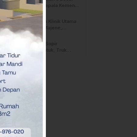
Calon Kepala Kemenag
Polman Disorot
Aktivis, Riskul:”Ada
Layanan Klinik Utama
Dugaan Nepotisme “
Sehati Majene,
Dikeluhkan Pasien
Pengguna BPJS Gratis
Diduga Sopir
Mengantuk, Truk
Hantam Tiga Rumah di
Majene