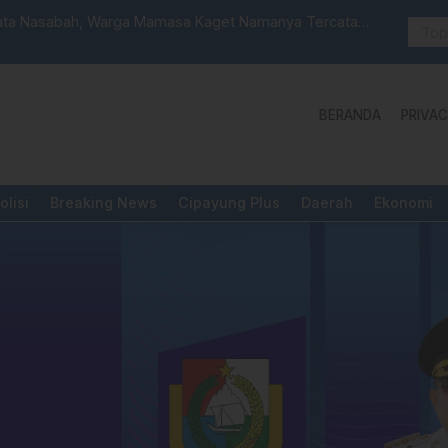
 Launching Unit Reaksi Cepat
Aktivis “W
Yang Diper
BERANDA
PRIVAC
olisi
Breaking News
Cipayung Plus
Daerah
Ekonomi