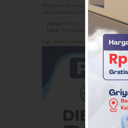
Hingga saat ini, kasus kecelakaan tersebu
untuk pendalaman lebih lanjut melalui keteran
Penulis
: Ancha
Editor
: Tim Redaksi
Tags
Berita Lakalantas Sulbar
Berita Polman