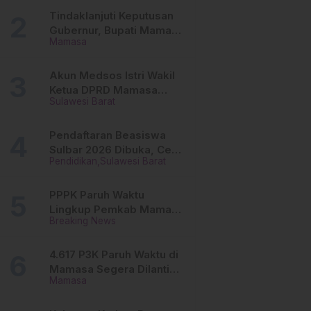
Tinggi
Tindaklanjuti Keputusan
Gubernur, Bupati Mamasa
Mamasa
Imbau Camat, Desa dan
Lurah
Akun Medsos Istri Wakil
Ketua DPRD Mamasa
Sulawesi Barat
Diduga Diretas, Andi
Aswiwin Buka Suara
Pendaftaran Beasiswa
Sulbar 2026 Dibuka, Cek
Pendidikan
Sulawesi Barat
Syarat dan Cara Daftar
Online
PPPK Paruh Waktu
Lingkup Pemkab Mamasa
Breaking News
Segera Dilantik, Ini
Jadwalnya!
4.617 P3K Paruh Waktu di
Mamasa Segera Dilantik,
Mamasa
Ini Sistem Penggajiannya!