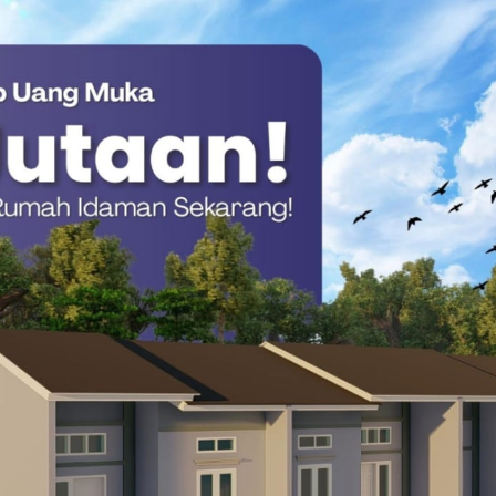
aluddin mengalami cedera fatal, di antaranya, patah tulang
obek pada tangan kiri.
tidak mengalami luka fisik. Kerusakan kendaraan cukup parah;
depan dan kaca pecah, sedangkan motor korban hancur di sisi
1.000.000.
an Percepatan BTT, BPKAD Siap Kawal Bantuan
lewali Mandar
ajatiwiguna, mengonfirmasi bahwa pihaknya telah melakukan
gamankan barang bukti untuk penyelidikan lebih lanjut.
lan untuk selalu waspada dan mematuhi aturan lalu lintas,
alur guna menghindari hal-hal yang tidak diinginkan,” tegas