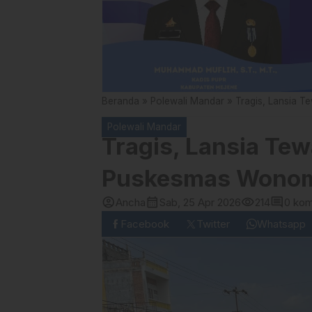
Beranda
»
Polewali Mandar
»
Tragis, Lansia 
Polewali Mandar
Tragis, Lansia Te
Puskesmas Wono
account_circle
calendar_month
visibility
comment
Ancha
Sab, 25 Apr 2026
214
0 kom
Facebook
Twitter
Whatsapp