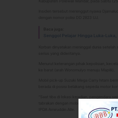
Kabupaten Polewali Mandar, pada Sabtu (25/
Insiden tersebut merenggut nyawa Djamalu
dengan nomor polisi DD 2823 UJ.
Baca juga:
Senggol Pelajar Hingga Luka-Luka, 
Korban dinyatakan meninggal dunia setelah
serius yang dideritanya.
Menurut keterangan pihak kepolisian, kecel
ke barat (arah Wonomulyo menuju Mapilli).
Mobil pick-up Suzuki Mega Carry hitam bern
berada di posisi belakang sepeda motor kor
“Saat tiba di lokasi kejadian, pengendara s
tabrakan dengan mobil pick-up yang berada 
IPDA Amiruddin Alle.