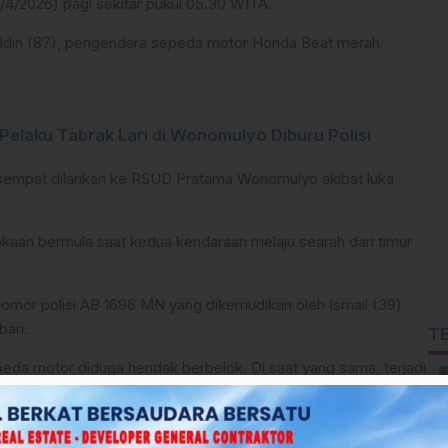
4/2026) pagi sekitar pukul 05.30 WITA.
ddin (87), pengendara sepeda motor Honda Beat merah
Pelaku Tabrak Lari di Wonomulyo Diburu Polisi
 sempat dilarikan ke RSUD Pratama Wonomulyo akibat luka
akaan bermula saat kedua kendaraan melaju searah dari timur
omor polisi AB 1696 MN yang dikemudikan oleh Ismail (39)
ban.
T
epeda motor diduga hendak berbelok. Di saat yang sama, terjadi
di belakangnya,” ujar Panit Lantas Polsek Urban Wonomulyo,