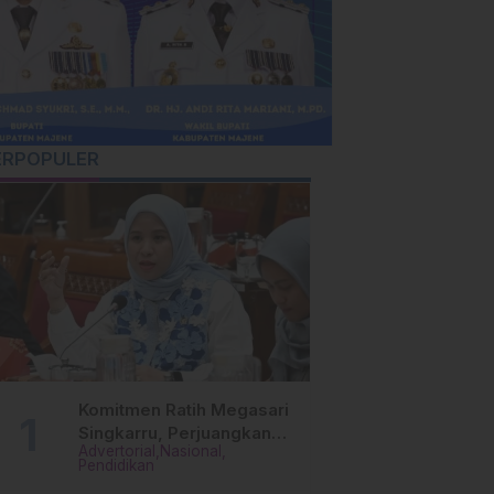
ERPOPULER
Komitmen Ratih Megasari
Singkarru, Perjuangkan
Advertorial
Nasional
Beasiswa Pendidikan Dari
Pendidikan
PAUD Hingga Perguruan