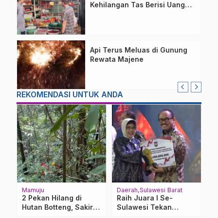
Kehilangan Tas Berisi Uang
dan Barang Penting
Api Terus Meluas di Gunung
Rewata Majene
REKOMENDASI UNTUK ANDA
Mamuju
Daerah
Sulawesi Barat
Be
2 Pekan Hilang di
Raih Juara I Se-
D
Hutan Botteng, Sakir
Sulawesi Tekan
P
i
Masih Dicari
Pengangguran,
P