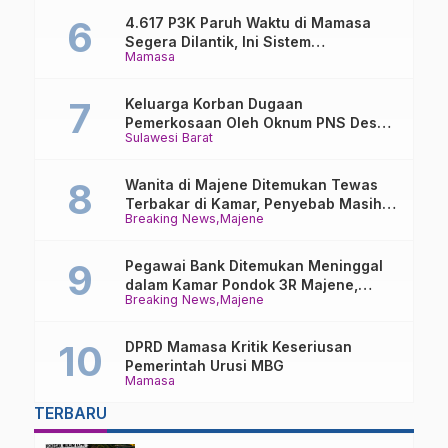
4.617 P3K Paruh Waktu di Mamasa
Segera Dilantik, Ini Sistem
Mamasa
Penggajiannya!
Keluarga Korban Dugaan
Pemerkosaan Oleh Oknum PNS Desak
Sulawesi Barat
Transparansi Kejari Mamasa
Wanita di Majene Ditemukan Tewas
Terbakar di Kamar, Penyebab Masih
Breaking News
Majene
Misterius
Pegawai Bank Ditemukan Meninggal
dalam Kamar Pondok 3R Majene,
Breaking News
Majene
Polisi Lakukan Penyelidikan
DPRD Mamasa Kritik Keseriusan
Pemerintah Urusi MBG
Mamasa
TERBARU