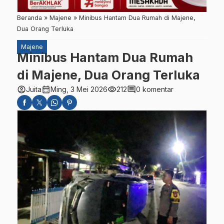
Beranda
»
Majene
»
Minibus Hantam Dua Rumah di Majene,
Dua Orang Terluka
Majene
Minibus Hantam Dua Rumah
di Majene, Dua Orang Terluka
account_circle
calendar_month
visibility
comment
Juita
Ming, 3 Mei 2026
212
0 komentar