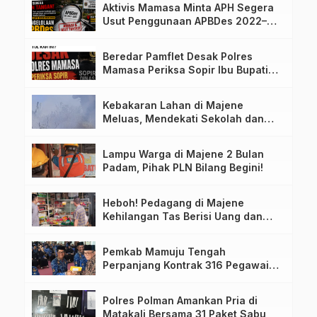
Aktivis Mamasa Minta APH Segera
Usut Penggunaan APBDes 2022–
2025 Desa Parondo Bulawan
Beredar Pamflet Desak Polres
Mamasa Periksa Sopir Ibu Bupati
Terkait Dugaan Nota Fiktif
Kebakaran Lahan di Majene
Meluas, Mendekati Sekolah dan
Permukiman Warga
Lampu Warga di Majene 2 Bulan
Padam, Pihak PLN Bilang Begini!
Heboh! Pedagang di Majene
Kehilangan Tas Berisi Uang dan
Barang Penting
Pemkab Mamuju Tengah
Perpanjang Kontrak 316 Pegawai
PPPK Hingga 2028
Polres Polman Amankan Pria di
Matakali Bersama 31 Paket Sabu