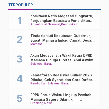
Gubernur Sulbar: Ini
D
TERPOPULER
Anugerah untuk
L
Rakyat
Komitmen Ratih Megasari Singkarru,
Perjuangkan Beasiswa Pendidikan
Advertorial
Nasional
Pendidikan
Dari PAUD Hingga Perguruan Tinggi
Tindaklanjuti Keputusan Gubernur,
Bupati Mamasa Imbau Camat, Desa
Mamasa
dan Lurah
Akun Medsos Istri Wakil Ketua DPRD
Mamasa Diduga Diretas, Andi Aswiwin
Sulawesi Barat
Buka Suara
Pendaftaran Beasiswa Sulbar 2026
Dibuka, Cek Syarat dan Cara Daftar
Pendidikan
Sulawesi Barat
Online
PPPK Paruh Waktu Lingkup Pemkab
Mamasa Segera Dilantik, Ini
Breaking News
Jadwalnya!