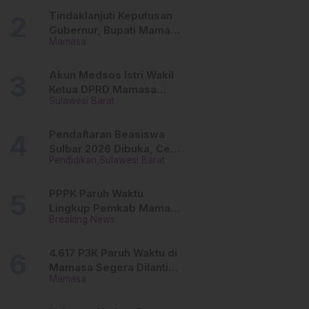
Tinggi
Tindaklanjuti Keputusan
Gubernur, Bupati Mamasa
Mamasa
Imbau Camat, Desa dan
Lurah
Akun Medsos Istri Wakil
Ketua DPRD Mamasa
Sulawesi Barat
Diduga Diretas, Andi
Aswiwin Buka Suara
Pendaftaran Beasiswa
Sulbar 2026 Dibuka, Cek
Pendidikan
Sulawesi Barat
Syarat dan Cara Daftar
Online
PPPK Paruh Waktu
Lingkup Pemkab Mamasa
Breaking News
Segera Dilantik, Ini
Jadwalnya!
4.617 P3K Paruh Waktu di
Mamasa Segera Dilantik,
Mamasa
Ini Sistem Penggajiannya!