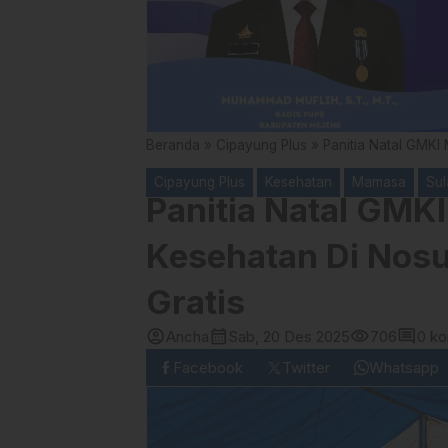
Beranda
»
Cipayung Plus
»
Panitia Natal GMKI
Cipayung Plus
Kesehatan
Mamasa
Sul
Panitia Natal GMK
Kesehatan Di Nosu
Gratis
account_circle
calendar_month
visibility
comment
Ancha
Sab, 20 Des 2025
706
0 k
Facebook
Twitter
Whatsapp