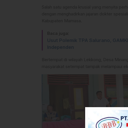
Salah satu agenda krusial yang menyita perh
dengan menghadirkan jajaran dokter spesia
Kabupaten Mamasa.
Baca juga:
Usut Polemik TPA Salurano, GAMK
Independen
Bertempat di wilayah Lekkong, Desa Mina
masyarakat setempat tampak melampaui eks