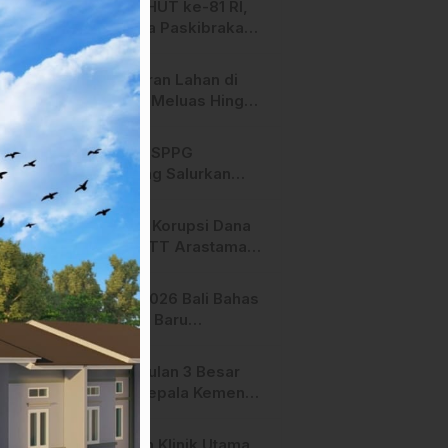
Jelang HUT ke-81 RI,
Anggota Paskibraka
Mamasa Genjot
Latihan
Kebakaran Lahan di
Majene Meluas Hingga
Perbatasan Desa,
Warga Soroti Dugaan
Hari ini, SPPG
Kelalaian Pemilik Lahan
Bambang Salurkan
Bantuan MBG ke
Ribuan Penerima
Dugaan Korupsi Dana
Manfaat
Hibah STT Arastamar
Mamasa Masuk Tahap
Pralidik, 19 Saksi
APMF 2026 Bali Bahas
Terperiksa
Strategi Baru
Pemasaran Digital
Pengusulan 3 Besar
Calon Kepala Kemenag
Polman Disorot
Aktivis, Riskul:”Ada
Layanan Klinik Utama