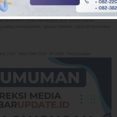
hwa akses kesehatan adalah hak fundamental.
an upaya kami untuk memangkas jarak antara fasilitas
 paling membutuhkan,” ujarnya Yehisker, Sabtu 20 Desember
atal 2025
Natal GMKI 2025
PP GMKI
Prima Surbakti