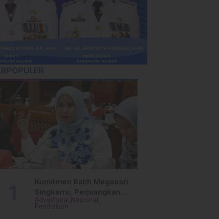
ERPOPULER
Komitmen Ratih Megasari
Singkarru, Perjuangkan
Advertorial
Nasional
Beasiswa Pendidikan Dari
Pendidikan
PAUD Hingga Perguruan