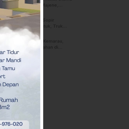
Dugaan Nepotisme “
Sehati Majene,
Dikeluhkan Pasien
Pengguna BPJS Gratis
Diduga Sopir
Mengantuk, Truk
Hantam Tiga Rumah di
Majene
Puncak Kemarau,
Persawahan di
Mamasa Terdampak
Kekeringan, Ini
Langkah Dinas
Pertanian