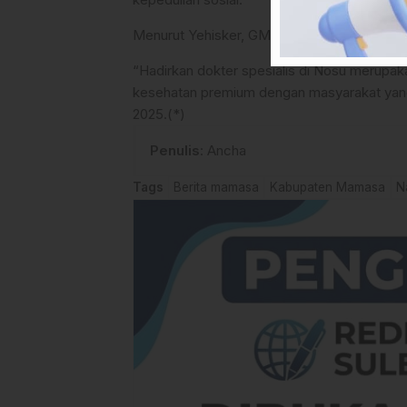
Menurut Yehisker, GMKI menyadari betul ba
“Hadirkan dokter spesialis di Nosu merupak
kesehatan premium dengan masyarakat yang
2025.(*)
Penulis
: Ancha
Tags
Berita mamasa
Kabupaten Mamasa
N