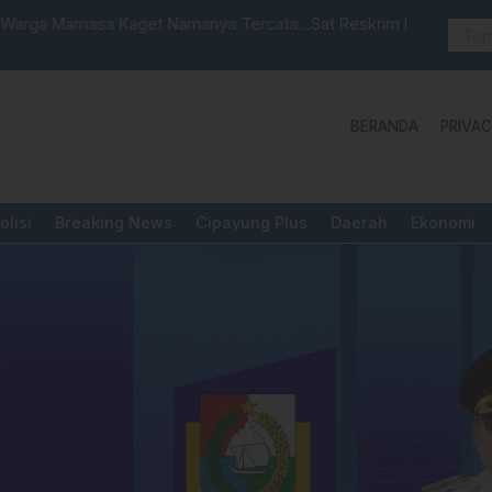
 Launching Unit Reaksi Cepat
Aktivis “W
Yang Diper
BERANDA
PRIVAC
olisi
Breaking News
Cipayung Plus
Daerah
Ekonomi