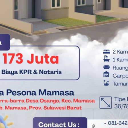
 Unhas Bahas Dokumen RISPAM 2025
isker menyatakan, kehadiran dokter spesialis dalam agenda ini
stasi nyata dari tema Natal tahun ini yang menekankan pada