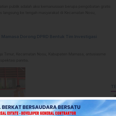
atian publik adalah aksi kemanusiaan berupa pengobatan gratis
lis langsung ke tengah masyarakat di Kecamatan Nosu,
I Mamasa Dorong DPRD Bentuk Tim Investigasi
nga Timur, Kecamatan Nosu, Kabupaten Mamasa, antusiasme
pektasi panitia.
T