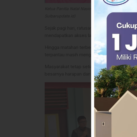
Ketua Panitia Natal Nasional GMKI Mamasa, Yehis
Sulbarupdate.id)
Sejak pagi hari, ratusan warga dari berbaga
mendapatkan akses layanan kesehatan pakar y
Hingga matahari terbenam dan kegelapan mu
terpantau masih mengular panjang.
Masyarakat tetap setia menanti giliran untu
besarnya harapan dan kebutuhan akan layana