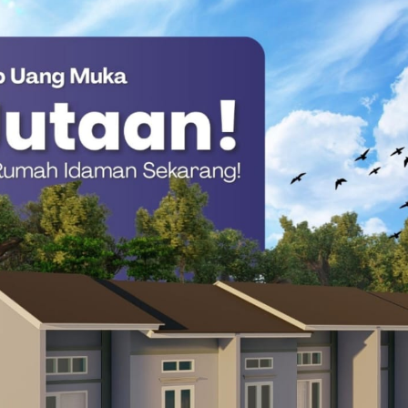
ker. (Dok.
i penjuru desa telah memadati lokasi kegiatan demi
ang selama ini sulit dijangkau akibat kendala geografis.
lai menyelimuti wilayah pegunungan tersebut, antrean warga
k berkonsultasi dengan dokter spesialis, menunjukkan betapa
n medis berkualitas di wilayah pelosok.