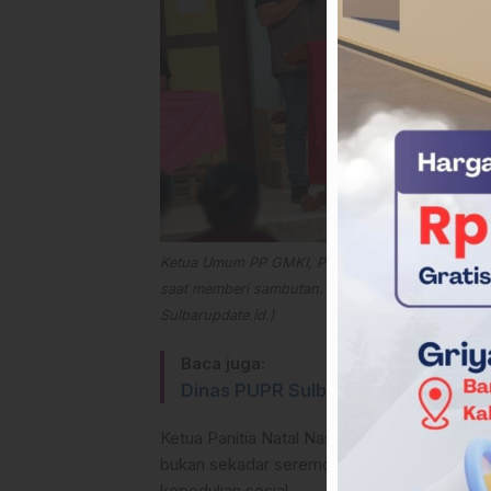
Ketua Umum PP GMKI, Prima Surbakti
saat memberi sambutan. (dok.
Sulbarupdate.id.)
Baca juga:
Dinas PUPR Sulbar Bersama LPPM
Ketua Panitia Natal Nasional GMKI 2025, Yeh
bukan sekadar seremonial, melainkan manife
kepedulian sosial.