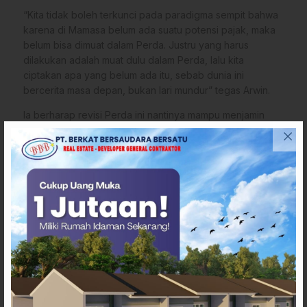
“Kita tidak boleh terkunci pada paradigma sempit bahwa
karena di Mamasa belum ada suatu potensi pajak, maka
belum bisa dimuat dalam Perda. Justru yang harus
dilakukan adalah muat dulu dalam Perda, lalu kita
ciptakan apa yang belum ada itu, sebab dunia ini
bercerita masa depan, bukan lari mundur” tegas Arwin.
Ia berharap revisi Perda ini nantinya mampu menjamin
keamanan dan kenyamanan bagi wajib pajak serta wajib
retribusi, sekaligus memastikan kepatuhan terhadap
norma hukum daerah.
“Inti dari Perda adalah pelaksanaannya. Bagaimana kita
menyiapkan payung hukum untuk hal-hal yang bersifat
akan hadir di masa depan Mamasa melalui pelaksanaan
teknis yang kuat,” pungkasnya.(*)
Penulis
: Whelson
Editor
: Ancha
Tags
Bapenda Makassar
Berita DPRD Mamasa