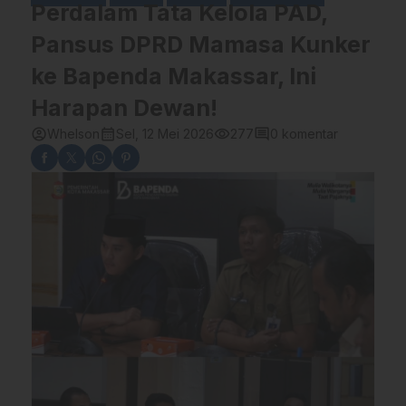
Perdalam Tata Kelola PAD,
Pansus DPRD Mamasa Kunker
ke Bapenda Makassar, Ini
Harapan Dewan!
account_circle
calendar_month
visibility
comment
Whelson
Sel, 12 Mei 2026
277
0 komentar