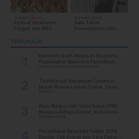
e
Sulawesi Barat
Sulawesi Barat
P
Su
Perkuat Ketahanan
Satu Tahun
ES
M
Pangan dan MBG
Pemerintahan SDK-
T
Sulbar, Dinas PUPR
JSM, Arah
S
Bekali Petugas
Pembangunan
TERPOPULER
S
Hidrologi dan
Pariwisata dan Ekraf
D
Klimatologi
Makin Terstruktur
Komitmen Ratih Megasari Singkarru,
Perjuangkan Beasiswa Pendidikan
Advertorial
Nasional
Pendidikan
Dari PAUD Hingga Perguruan Tinggi
Tindaklanjuti Keputusan Gubernur,
Bupati Mamasa Imbau Camat, Desa
Mamasa
dan Lurah
Akun Medsos Istri Wakil Ketua DPRD
Mamasa Diduga Diretas, Andi Aswiwin
Sulawesi Barat
Buka Suara
Pendaftaran Beasiswa Sulbar 2026
Dibuka, Cek Syarat dan Cara Daftar