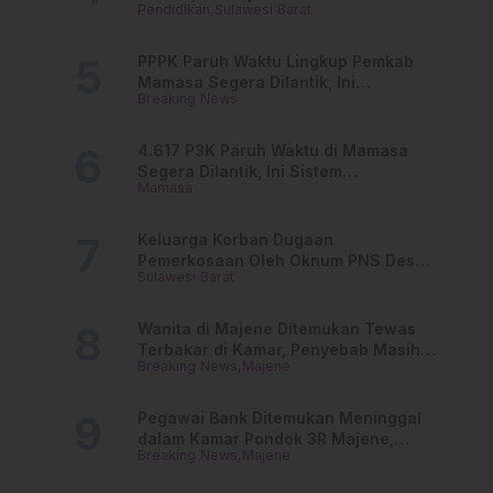
Pendidikan
Sulawesi Barat
Online
PPPK Paruh Waktu Lingkup Pemkab
Mamasa Segera Dilantik, Ini
Breaking News
Jadwalnya!
4.617 P3K Paruh Waktu di Mamasa
Segera Dilantik, Ini Sistem
Mamasa
Penggajiannya!
Keluarga Korban Dugaan
Pemerkosaan Oleh Oknum PNS Desak
Sulawesi Barat
Transparansi Kejari Mamasa
Wanita di Majene Ditemukan Tewas
Terbakar di Kamar, Penyebab Masih
Breaking News
Majene
Misterius
Pegawai Bank Ditemukan Meninggal
dalam Kamar Pondok 3R Majene,
Breaking News
Majene
Polisi Lakukan Penyelidikan