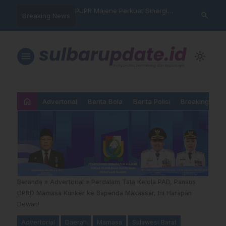
: Jalan Pengorbanan,
PUPR Majene Perkuat Sinergi
PSG Pertahan
search
Breaking News
an dan Kemanusiaan
Lintas Lembaga, Kadis Muflih
Taklukkan Ar
Hadiri Sertijab Ketua Pengadilan
Liga Champi
Agama
menu
light_mode
home
Advertorial
Berita Bola
Berita Polisi
Breaking New
Beranda
»
Advertorial
»
Perdalam Tata Kelola PAD, Pansus
DPRD Mamasa Kunker ke Bapenda Makassar, Ini Harapan
Dewan!
Advertorial
Daerah
Mamasa
Sulawesi Barat