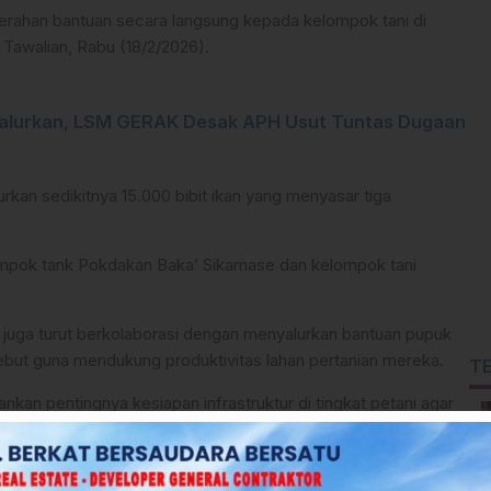
yerahan bantuan secara langsung kepada kelompok tani di
 Tawalian, Rabu (18/2/2026).
 Salurkan, LSM GERAK Desak APH Usut Tuntas Dugaan
urkan sedikitnya 15.000 bibit ikan yang menyasar tiga
lompok tank Pokdakan Baka’ Sikamase dan kelompok tani
n juga turut berkolaborasi dengan menyalurkan bantuan pupuk
ebut guna mendukung produktivitas lahan pertanian mereka.
T
an pentingnya kesiapan infrastruktur di tingkat petani agar
n tepat sasaran.
ersentuh bantuan untuk segera berbenah.