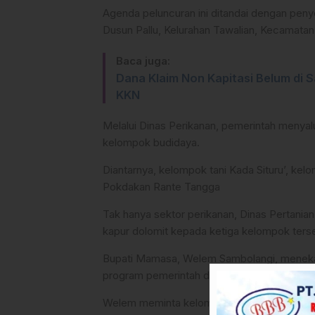
Agenda peluncuran ini ditandai dengan pen
Dusun Pallu, Kelurahan Tawalian, Kecamatan
Baca juga:
Dana Klaim Non Kapitasi Belum di
KKN
​Melalui Dinas Perikanan, pemerintah menyal
kelompok budidaya.
Diantarnya, kelompok tani Kada Situru’, ke
Pokdakan Rante Tangga
​Tak hanya sektor perikanan, Dinas Pertania
kapur dolomit kepada ketiga kelompok ters
​Bupati Mamasa, Welem Sambolangi, menekank
program pemerintah dapat terealisasi denga
Welem meminta kelompok tani yang belum t