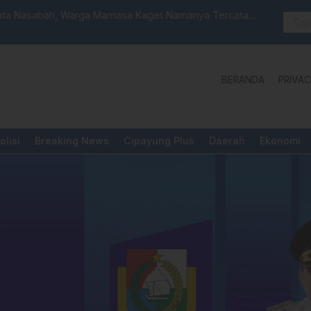
 Launching Unit Reaksi Cepat
Aktivis “W
Yang Diper
BERANDA
PRIVAC
olisi
Breaking News
Cipayung Plus
Daerah
Ekonomi