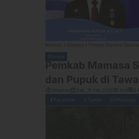
Beranda
»
Mamasa
»
Pemkab Mamasa Salurkan 
Mamasa
Pemkab Mamasa Sal
dan Pupuk di Tawa
account_circle
calendar_month
visibility
comment
Whelson
Rab, 18 Feb 2026
394
0 
Facebook
Twitter
Whatsapp