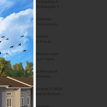
Heboh! Pedagang di
Majene Kehilangan Tas
Berisi Uang dan Barang
Penting
Pemkab Mamuju
Tengah Perpanjang
Kontrak 316 Pegawai
PPPK Hingga 2028
Polres Polman
Amankan Pria di
Matakali Bersama 31
Paket Sabu
Pemda Mamasa dan
Masyarakat Capai
Kesepahaman,
Pengaktifan TPA
Api Terus Meluas di
Salurano
Gunung Rewata
Majene
HMI Komisariat STIKES
BBM Salurkan Bantuan
bagi Korban Kebakaran
di Limboro
SPPG Mehalaan