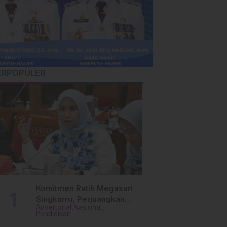
ERPOPULER
Komitmen Ratih Megasari
Singkarru, Perjuangkan
Advertorial
Nasional
Beasiswa Pendidikan Dari
Pendidikan
PAUD Hingga Perguruan