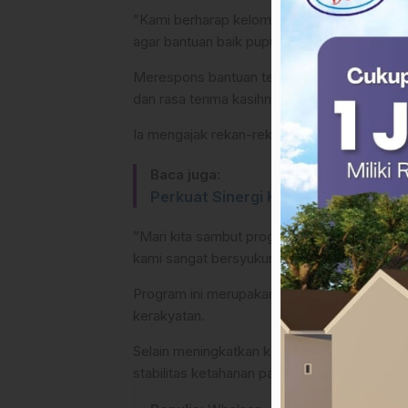
​”Kami berharap kelompok yang belum mend
agar bantuan baik pupuk maupun benih ikan dar
​Merespons bantuan tersebut, Fredriek sela
dan rasa terima kasihnya kepada pemerintah
Ia mengajak rekan-rekan sesama petani un
Baca juga:
Perkuat Sinergi Kader, Ketua DPR
​”Mari kita sambut program Bapak Bupati ini 
kami sangat bersyukur atas bantuan yang dib
​Program ini merupakan langkah strategis
kerakyatan.
Selain meningkatkan kesejahteraan petani 
stabilitas ketahanan pangan daerah secara b