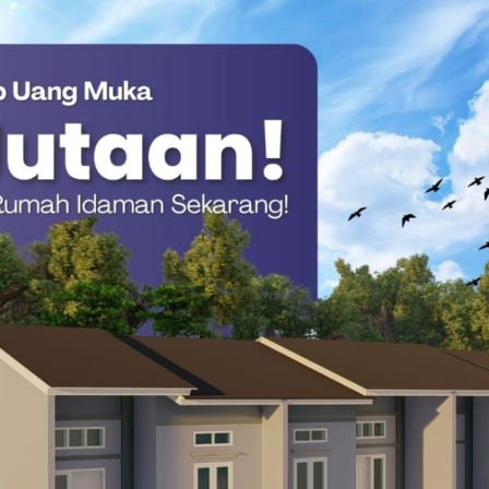
apat bantuan segera mempersiapkan lokasi atau kolamnya,
i dinas terkait bisa segera disalurkan,” ujar Bupati.
ku Ketua Kelompok Tani Kada Situru’ menyampaikan apresiasi
 daerah.
tuk berkomitmen menjaga amanah bantuan tersebut.
D Mamasa Koordinasi Agenda Bimtek di DPP PAN
dengan kerja nyata. Kita lakukan apa yang telah diarahkan, dan
erikan,” ungkap Fredriek.
 Pemerintah Kabupaten Mamasa dalam mendongkrak ekonomi
dan pembudidaya, bantuan ini diharapkan mampu menjaga
erkelanjutan.(*)