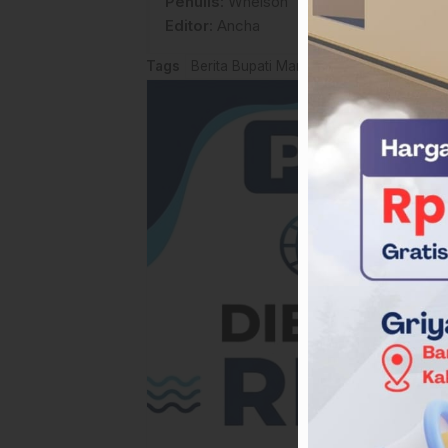
Penulis
: Whelson
Editor
: Ancha
Tags
Berita Bupati Mamasa
Berita mamasa