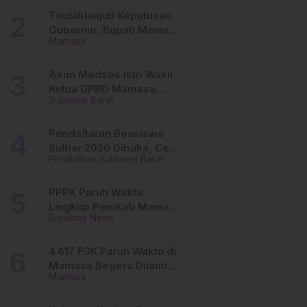
Tinggi
Tindaklanjuti Keputusan
Gubernur, Bupati Mamasa
Mamasa
Imbau Camat, Desa dan
Lurah
Akun Medsos Istri Wakil
Ketua DPRD Mamasa
Sulawesi Barat
Diduga Diretas, Andi
Aswiwin Buka Suara
Pendaftaran Beasiswa
Sulbar 2026 Dibuka, Cek
Pendidikan
Sulawesi Barat
Syarat dan Cara Daftar
Online
PPPK Paruh Waktu
Lingkup Pemkab Mamasa
Breaking News
Segera Dilantik, Ini
Jadwalnya!
4.617 P3K Paruh Waktu di
Mamasa Segera Dilantik,
Mamasa
Ini Sistem Penggajiannya!