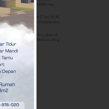
Salurkan MBG ke
Ribuan Penerima
Manfaat
Jelang HUT ke-81 RI,
Anggota Paskibraka
Mamasa Genjot
Latihan
Kebakaran Lahan di
Majene Meluas Hingga
Perbatasan Desa,
Warga Soroti Dugaan
Kelalaian Pemilik Lahan