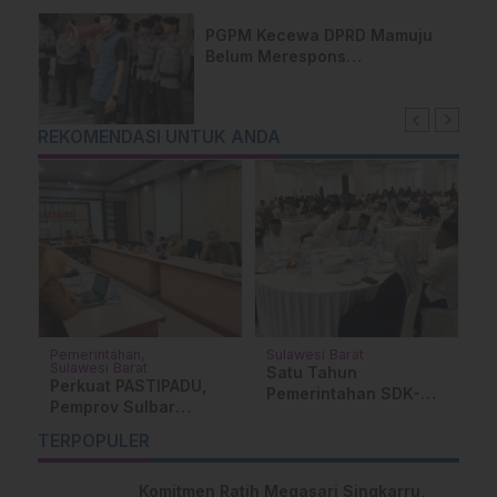
PGPM Kecewa DPRD Mamuju
Belum Merespons
Permohonan RDP, Siap Turun
ke Jalan
REKOMENDASI UNTUK ANDA
Pemerintahan
Sulawesi Barat
M
Sulawesi Barat
Satu Tahun
J
Perkuat PASTIPADU,
Pemerintahan SDK-
W
Pemprov Sulbar
na
JSM, Arah
T
Siapkan Pergub
Pembangunan
P
TERPOPULER
Penanganan Stunting
Pariwisata dan Ekraf
P
dan Kemiskinan
Makin Terstruktur
Ekstrem
Komitmen Ratih Megasari Singkarru,