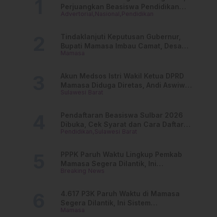
Perjuangkan Beasiswa Pendidikan
Advertorial
Nasional
Pendidikan
Dari PAUD Hingga Perguruan Tinggi
Tindaklanjuti Keputusan Gubernur,
Bupati Mamasa Imbau Camat, Desa
Mamasa
dan Lurah
Akun Medsos Istri Wakil Ketua DPRD
Mamasa Diduga Diretas, Andi Aswiwin
Sulawesi Barat
Buka Suara
Pendaftaran Beasiswa Sulbar 2026
Dibuka, Cek Syarat dan Cara Daftar
Pendidikan
Sulawesi Barat
Online
PPPK Paruh Waktu Lingkup Pemkab
Mamasa Segera Dilantik, Ini
Breaking News
Jadwalnya!
4.617 P3K Paruh Waktu di Mamasa
Segera Dilantik, Ini Sistem
Mamasa
Penggajiannya!