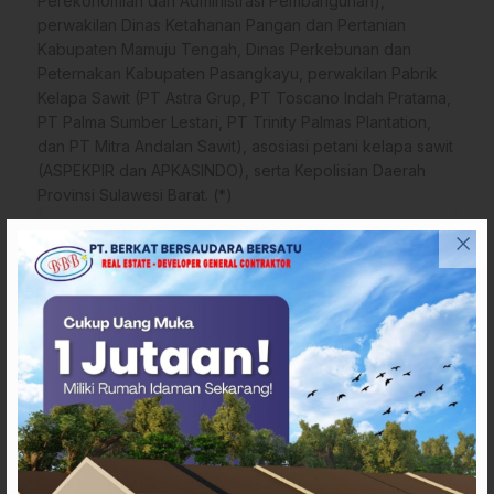
Perekonomian dan Administrasi Pembangunan),
perwakilan Dinas Ketahanan Pangan dan Pertanian
Kabupaten Mamuju Tengah, Dinas Perkebunan dan
Peternakan Kabupaten Pasangkayu, perwakilan Pabrik
Kelapa Sawit (PT Astra Grup, PT Toscano Indah Pratama,
PT Palma Sumber Lestari, PT Trinity Palmas Plantation,
dan PT Mitra Andalan Sawit), asosiasi petani kelapa sawit
(ASPEKPIR dan APKASINDO), serta Kepolisian Daerah
Provinsi Sulawesi Barat. (*)
Penulis
: sulbarupdate.id
Editor
: Amr
Sumber
:
Humas Pemprov Sulbar
Tags
Harga TBS Sulbar
sulawesi barat