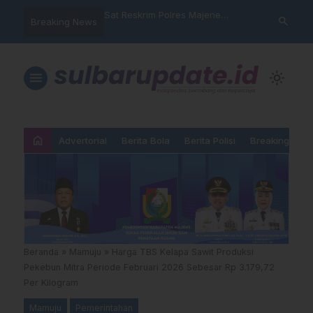
nyalahgunaan Data
Sat Reskrim Polres Majene
Aktivis “War
search
Breaking News
 Warga Mamasa Kaget
Launching Unit Reaksi Cepat
Mamasa: “KU
ercatat Menunggak di
Nama, Atura
Dipermainka
menu
light_mode
home
Advertorial
Berita Bola
Berita Polisi
Breaking New
Beranda
»
Mamuju
»
Harga TBS Kelapa Sawit Produksi
Pekebun Mitra Periode Februari 2026 Sebesar Rp 3.179,72
Per Kilogram
Mamuju
Pemerintahan