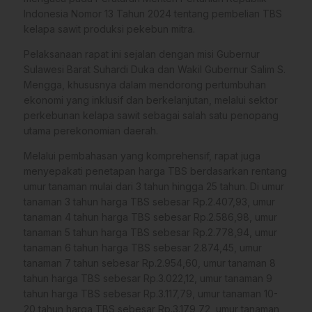
Indonesia Nomor 13 Tahun 2024 tentang pembelian TBS
kelapa sawit produksi pekebun mitra.
Pelaksanaan rapat ini sejalan dengan misi Gubernur
Sulawesi Barat Suhardi Duka dan Wakil Gubernur Salim S.
Mengga, khususnya dalam mendorong pertumbuhan
ekonomi yang inklusif dan berkelanjutan, melalui sektor
perkebunan kelapa sawit sebagai salah satu penopang
utama perekonomian daerah.
Melalui pembahasan yang komprehensif, rapat juga
menyepakati penetapan harga TBS berdasarkan rentang
umur tanaman mulai dari 3 tahun hingga 25 tahun. Di umur
tanaman 3 tahun harga TBS sebesar Rp.2.407,93, umur
tanaman 4 tahun harga TBS sebesar Rp.2.586,98, umur
tanaman 5 tahun harga TBS sebesar Rp.2.778,94, umur
tanaman 6 tahun harga TBS sebesar 2.874,45, umur
tanaman 7 tahun sebesar Rp.2.954,60, umur tanaman 8
tahun harga TBS sebesar Rp.3.022,12, umur tanaman 9
tahun harga TBS sebesar Rp.3.117,79, umur tanaman 10-
20 tahun harga TBS sebesar Rp.3.179,72, umur tanaman