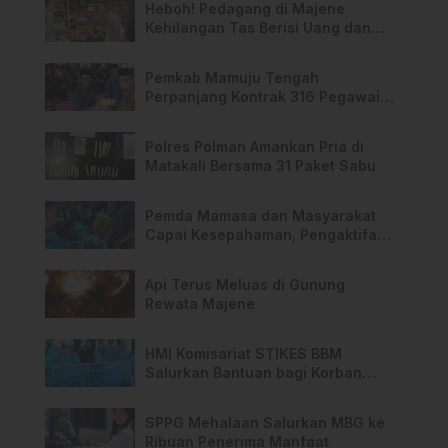
Heboh! Pedagang di Majene
Kehilangan Tas Berisi Uang dan
Barang Penting
Pemkab Mamuju Tengah
Perpanjang Kontrak 316 Pegawai
PPPK Hingga 2028
Polres Polman Amankan Pria di
Matakali Bersama 31 Paket Sabu
Pemda Mamasa dan Masyarakat
Capai Kesepahaman, Pengaktifan
TPA Salurano
Api Terus Meluas di Gunung
Rewata Majene
HMI Komisariat STIKES BBM
Salurkan Bantuan bagi Korban
Kebakaran di Limboro
SPPG Mehalaan Salurkan MBG ke
Ribuan Penerima Manfaat