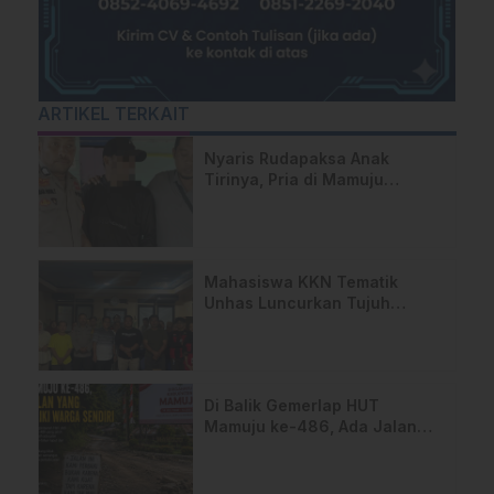
ARTIKEL TERKAIT
Nyaris Rudapaksa Anak
Tirinya, Pria di Mamuju
Ditangkap Polisi
Mahasiswa KKN Tematik
Unhas Luncurkan Tujuh
Program Inovatif di Desa
Wisata Bababulo
Di Balik Gemerlap HUT
Mamuju ke-486, Ada Jalan
yang Dipeluk Warga Sendiri