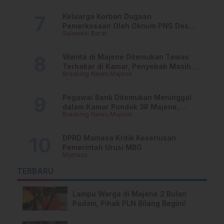
Keluarga Korban Dugaan
Pemerkosaan Oleh Oknum PNS Desak
Sulawesi Barat
Transparansi Kejari Mamasa
Wanita di Majene Ditemukan Tewas
Terbakar di Kamar, Penyebab Masih
Breaking News
Majene
Misterius
Pegawai Bank Ditemukan Meninggal
dalam Kamar Pondok 3R Majene,
Breaking News
Majene
Polisi Lakukan Penyelidikan
DPRD Mamasa Kritik Keseriusan
Pemerintah Urusi MBG
Mamasa
TERBARU
Lampu Warga di Majene 2 Bulan
Padam, Pihak PLN Bilang Begini!