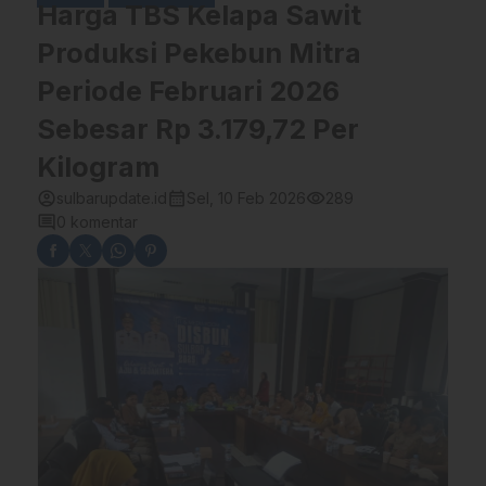
Harga TBS Kelapa Sawit
Produksi Pekebun Mitra
Periode Februari 2026
Sebesar Rp 3.179,72 Per
Kilogram
account_circle
calendar_month
visibility
sulbarupdate.id
Sel, 10 Feb 2026
289
comment
0 komentar