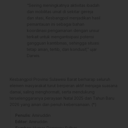
“Seiring meningkatnya aktivitas ibadah
dan mobilitas umat di sekitar gereja
dan stasi, Kesbangpol menjadikan hasil
pemantauan ini sebagai bahan
koordinasi pengamanan dengan unsur
terkait untuk mengantisipasi potensi
gangguan kamtibmas, sehingga situasi
tetap aman, tertib, dan kondusif,” ujar
Darwis.
Kesbangpol Provinsi Sulawesi Barat berharap seluruh
elemen masyarakat turut berperan aktif menjaga suasana
damai, saling menghormati, serta mendukung
terselenggaranya perayaan Natal 2025 dan Tahun Baru
2026 yang aman dan penuh kebersamaan. (*)
Penulis
: Amiruddin
Editor
: Amiruddin
Sumber
:
Humas Pemprov Sulbar