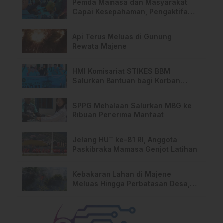
Pemda Mamasa dan Masyarakat
Capai Kesepahaman, Pengaktifan
TPA Salurano
Api Terus Meluas di Gunung
Rewata Majene
HMI Komisariat STIKES BBM
Salurkan Bantuan bagi Korban
Kebakaran di Limboro
SPPG Mehalaan Salurkan MBG ke
Ribuan Penerima Manfaat
Jelang HUT ke-81 RI, Anggota
Paskibraka Mamasa Genjot Latihan
Kebakaran Lahan di Majene
Meluas Hingga Perbatasan Desa,
Warga Soroti Dugaan Kelalaian
Pemilik Lahan