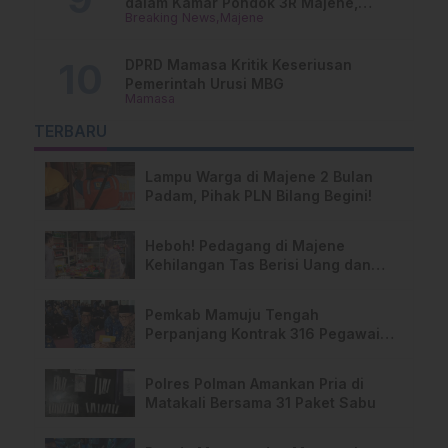
dalam Kamar Pondok 3R Majene,
Breaking News
Majene
Polisi Lakukan Penyelidikan
DPRD Mamasa Kritik Keseriusan
Pemerintah Urusi MBG
Mamasa
TERBARU
Lampu Warga di Majene 2 Bulan
Padam, Pihak PLN Bilang Begini!
Heboh! Pedagang di Majene
Kehilangan Tas Berisi Uang dan
Barang Penting
Pemkab Mamuju Tengah
Perpanjang Kontrak 316 Pegawai
PPPK Hingga 2028
Polres Polman Amankan Pria di
Matakali Bersama 31 Paket Sabu