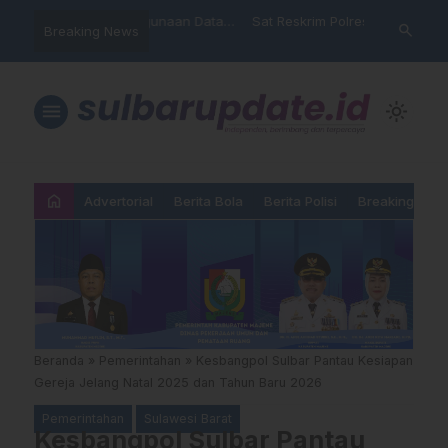
nyalahgunaan Data
Sat Reskrim Polres Majene
Aktivis “War
search
Breaking News
…
 Warga Mamasa Kaget
Launching Unit Reaksi Cepat
Mamasa: “KU
ercatat Menunggak di
Nama, Atura
Dipermainka
menu
light_mode
home
Advertorial
Berita Bola
Berita Polisi
Breaking New
Beranda
»
Pemerintahan
»
Kesbangpol Sulbar Pantau Kesiapan
Gereja Jelang Natal 2025 dan Tahun Baru 2026
Pemerintahan
Sulawesi Barat
Kesbangpol Sulbar Pantau