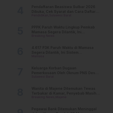
Pendaftaran Beasiswa Sulbar 2026
Dibuka, Cek Syarat dan Cara Daftar
Pendidikan
Sulawesi Barat
Online
PPPK Paruh Waktu Lingkup Pemkab
Mamasa Segera Dilantik, Ini
Breaking News
Jadwalnya!
4.617 P3K Paruh Waktu di Mamasa
Segera Dilantik, Ini Sistem
Mamasa
Penggajiannya!
Keluarga Korban Dugaan
Pemerkosaan Oleh Oknum PNS Desak
Sulawesi Barat
Transparansi Kejari Mamasa
Wanita di Majene Ditemukan Tewas
Terbakar di Kamar, Penyebab Masih
Breaking News
Majene
Misterius
Pegawai Bank Ditemukan Meninggal