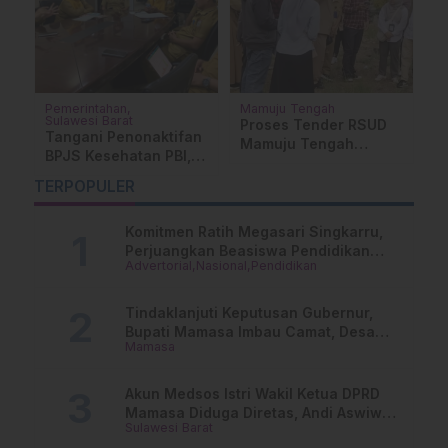
Pemerintahan
Mamuju Tengah
P
Sulawesi Barat
Su
Proses Tender RSUD
Tangani Penonaktifan
S
r
Mamuju Tengah
BPJS Kesehatan PBI,
S
Masuki Babak Baru,
Dinsos P3A dan PMD
P
Target Pengerjaan
TERPOPULER
Sulbar Bahas Langkah
S
Akhir Mei
Strategis
Komitmen Ratih Megasari Singkarru,
Perjuangkan Beasiswa Pendidikan
Advertorial
Nasional
Pendidikan
Dari PAUD Hingga Perguruan Tinggi
Tindaklanjuti Keputusan Gubernur,
Bupati Mamasa Imbau Camat, Desa
Mamasa
dan Lurah
Akun Medsos Istri Wakil Ketua DPRD
Mamasa Diduga Diretas, Andi Aswiwin
Sulawesi Barat
Buka Suara