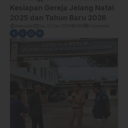
Kesiapan Gereja Jelang Natal
2025 dan Tahun Baru 2026
account_circle
calendar_month
visibility
comment
Amiruddin
Sel, 23 Des 2025
598
0 komentar