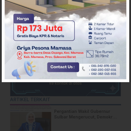
ARTIKEL TERKAIT
Pergantian Wakil Gubernur
Sulbar Mengerucut, Demokrat
Kantongi SK DPP untuk
Samsul Samad