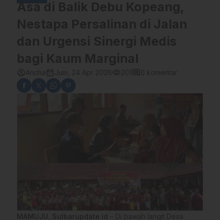
Asa di Balik Debu Kopeang,
Nestapa Persalinan di Jalan
dan Urgensi Sinergi Medis
bagi Kaum Marginal
account_circle
calendar_month
visibility
comment
Ancha
Jum, 24 Apr 2026
201
0 komentar
MAMUJU
,
Sulbarupdate.id
– Di bawah langit Desa