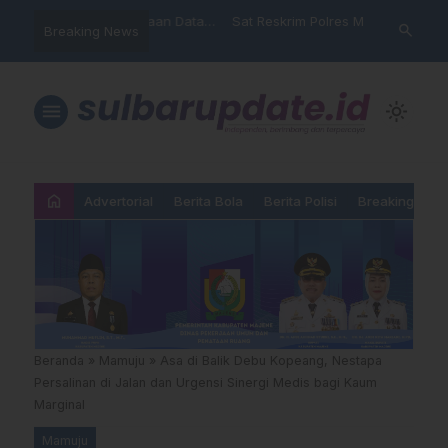
nyalahgunaan Data
Sat Reskrim Polres Majene
Aktivis “War
search
Breaking News
 Warga Mamasa Kaget
Launching Unit Reaksi Cepat
Mamasa: “KU
ercatat Menunggak di
Nama, Atura
Dipermainka
menu
light_mode
home
Advertorial
Berita Bola
Berita Polisi
Breaking New
Beranda
»
Mamuju
»
Asa di Balik Debu Kopeang, Nestapa
Persalinan di Jalan dan Urgensi Sinergi Medis bagi Kaum
Marginal
Mamuju