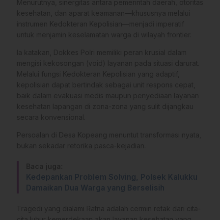
Menurutnya, sinergitas antara pemerintah daerah, otoritas
kesehatan, dan aparat keamanan—khususnya melalui
instrumen Kedokteran Kepolisian—menjadi imperatif
untuk menjamin keselamatan warga di wilayah frontier.
Ia katakan, Dokkes Polri memiliki peran krusial dalam
mengisi kekosongan (void) layanan pada situasi darurat.
Melalui fungsi Kedokteran Kepolisian yang adaptif,
kepolisian dapat bertindak sebagai unit respons cepat,
baik dalam evakuasi medis maupun penyediaan layanan
kesehatan lapangan di zona-zona yang sulit dijangkau
secara konvensional.
Persoalan di Desa Kopeang menuntut transformasi nyata,
bukan sekadar retorika pasca-kejadian.
Baca juga:
Kedepankan Problem Solving, Polsek Kalukku
Damaikan Dua Warga yang Berselisih
Tragedi yang dialami Ratna adalah cermin retak dari cita-
cita luhur kemerdekaan akan layanan kesehatan yang