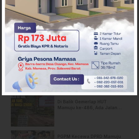
ARTIKEL TERKAIT
Nyaris Rudapaksa Anak
Tirinya, Pria di Mamuju
Ditangkap Polisi
Di Balik Gemerlap HUT
Mamuju ke-486, Ada Jalan
yang Dipeluk Warga Sendiri
PGPM Kecewa DPRD Mamuju