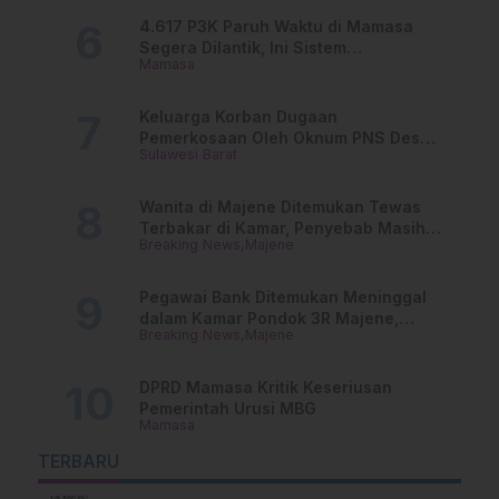
4.617 P3K Paruh Waktu di Mamasa
Segera Dilantik, Ini Sistem
Mamasa
Penggajiannya!
Keluarga Korban Dugaan
Pemerkosaan Oleh Oknum PNS Desak
Sulawesi Barat
Transparansi Kejari Mamasa
Wanita di Majene Ditemukan Tewas
Terbakar di Kamar, Penyebab Masih
Breaking News
Majene
Misterius
Pegawai Bank Ditemukan Meninggal
dalam Kamar Pondok 3R Majene,
Breaking News
Majene
Polisi Lakukan Penyelidikan
DPRD Mamasa Kritik Keseriusan
Pemerintah Urusi MBG
Mamasa
TERBARU