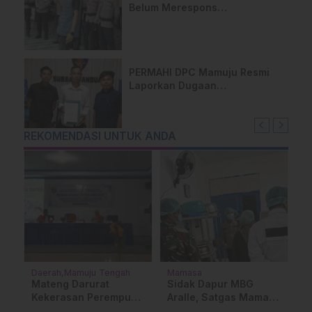
Belum Merespons
Permohonan RDP, Siap Turun
ke Jalan
PERMAHI DPC Mamuju Resmi
Laporkan Dugaan
Pelanggaran Kode Etik
Kapolres Pasangkayu ke Divisi
Propam Polri
REKOMENDASI UNTUK ANDA
Daerah
Mamuju Tengah
Mamasa
P
Su
Mateng Darurat
Sidak Dapur MBG
G
an
Kekerasan Perempuan
Aralle, Satgas Mamasa
S
i
dan Anak? Sekda
Pastikan Kualitas