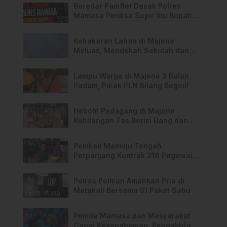
Beredar Pamflet Desak Polres
Mamasa Periksa Sopir Ibu Bupati
Terkait Dugaan Nota Fiktif
Kebakaran Lahan di Majene
Meluas, Mendekati Sekolah dan
Permukiman Warga
Lampu Warga di Majene 2 Bulan
Padam, Pihak PLN Bilang Begini!
Heboh! Pedagang di Majene
Kehilangan Tas Berisi Uang dan
Barang Penting
Pemkab Mamuju Tengah
Perpanjang Kontrak 316 Pegawai
PPPK Hingga 2028
Polres Polman Amankan Pria di
Matakali Bersama 31 Paket Sabu
Pemda Mamasa dan Masyarakat
Capai Kesepahaman, Pengaktifan