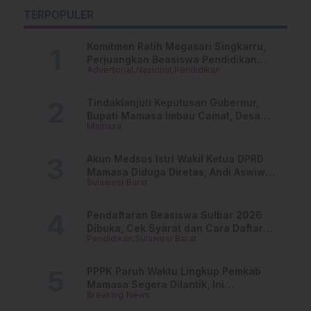
D
Desak Kolaborasi
Menu Sesuai Standar
TERPOPULER
d
Nyata Antar-Instansi
Komitmen Ratih Megasari Singkarru,
Perjuangkan Beasiswa Pendidikan
Advertorial
Nasional
Pendidikan
Dari PAUD Hingga Perguruan Tinggi
Tindaklanjuti Keputusan Gubernur,
Bupati Mamasa Imbau Camat, Desa
Mamasa
dan Lurah
Akun Medsos Istri Wakil Ketua DPRD
Mamasa Diduga Diretas, Andi Aswiwin
Sulawesi Barat
Buka Suara
Pendaftaran Beasiswa Sulbar 2026
Dibuka, Cek Syarat dan Cara Daftar
Pendidikan
Sulawesi Barat
Online
PPPK Paruh Waktu Lingkup Pemkab
Mamasa Segera Dilantik, Ini
Breaking News
Jadwalnya!