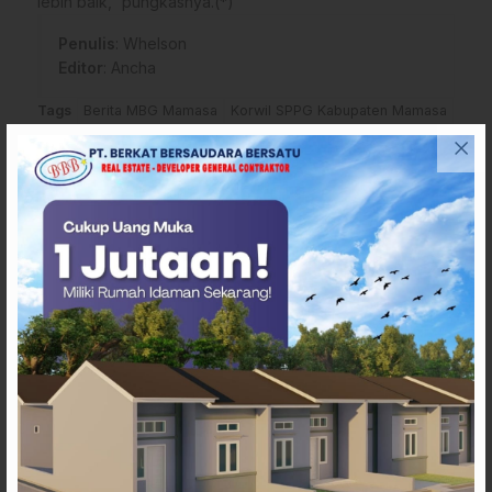
lebih baik,” pungkasnya.(*)
Penulis
: Whelson
Editor
: Ancha
Tags
Berita MBG Mamasa
Korwil SPPG Kabupaten Mamasa
SPPG Aralle
Syahrul Gunawan