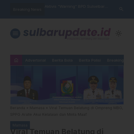
im Polres Majene
Aktivis “Warning” BPD Sulselbar
Idul Adha: J
search
Breaking News
 Unit Reaksi Cepat
Mamasa: “KUR; Modus Pinjam
Ketundukan 
Nama, Aturan Main Yang
Dipermainkan”
menu
light_mode
home
Advertorial
Berita Bola
Berita Polisi
Breaking New
Beranda
»
Mamasa
»
Viral Temuan Belatung di Ompreng MBG,
SPPG Aralle Akui Kelalaian dan Minta Maaf
Mamasa
Viral Temuan Belatung di