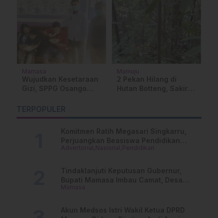
Mamasa
Mamuju
P
Su
Wujudkan Kesetaraan
2 Pekan Hilang di
G
Gizi, SPPG Osango
Hutan Botteng, Sakir
S
an
Kunjungi Penyandang
Masih Dicari
D
Disabilitas di Mamasa
TERPOPULER
d
Komitmen Ratih Megasari Singkarru,
Perjuangkan Beasiswa Pendidikan
Advertorial
Nasional
Pendidikan
Dari PAUD Hingga Perguruan Tinggi
Tindaklanjuti Keputusan Gubernur,
Bupati Mamasa Imbau Camat, Desa
Mamasa
dan Lurah
Akun Medsos Istri Wakil Ketua DPRD