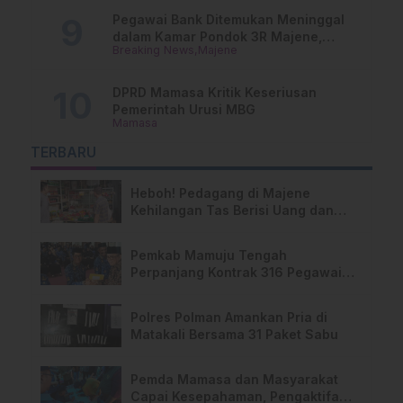
Pegawai Bank Ditemukan Meninggal
dalam Kamar Pondok 3R Majene,
Breaking News
Majene
Polisi Lakukan Penyelidikan
DPRD Mamasa Kritik Keseriusan
Pemerintah Urusi MBG
Mamasa
TERBARU
Heboh! Pedagang di Majene
Kehilangan Tas Berisi Uang dan
Barang Penting
Pemkab Mamuju Tengah
Perpanjang Kontrak 316 Pegawai
PPPK Hingga 2028
Polres Polman Amankan Pria di
Matakali Bersama 31 Paket Sabu
Pemda Mamasa dan Masyarakat
Capai Kesepahaman, Pengaktifan