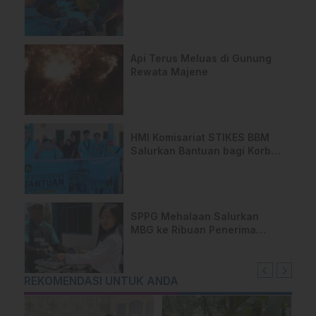
Kesepahaman, Pengaktifan
TPA Salurano
Api Terus Meluas di Gunung
Rewata Majene
HMI Komisariat STIKES BBM
Salurkan Bantuan bagi Korban
Kebakaran di Limboro
SPPG Mehalaan Salurkan
MBG ke Ribuan Penerima
Manfaat
REKOMENDASI UNTUK ANDA