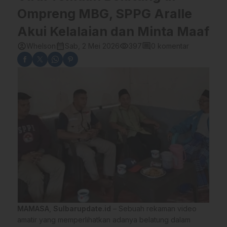
Ompreng MBG, SPPG Aralle
Akui Kelalaian dan Minta Maaf
account_circle
calendar_month
visibility
comment
Whelson
Sab, 2 Mei 2026
397
0 komentar
MAMASA
,
Sulbarupdate.id
– Sebuah rekaman video
amatir yang memperlihatkan adanya belatung dalam