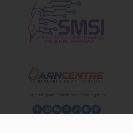
Beranda
Privacy Policy
Redaksi
Tentang Kami
sulbarupdate.id - Independen, Berimbang dan Terpercaya