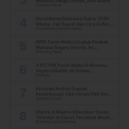
Mamasa Diduga Diretas, Andi Aswiwin
Sulawesi Barat
Buka Suara
Pendaftaran Beasiswa Sulbar 2026
Dibuka, Cek Syarat dan Cara Daftar
Pendidikan
Sulawesi Barat
Online
PPPK Paruh Waktu Lingkup Pemkab
Mamasa Segera Dilantik, Ini
Breaking News
Jadwalnya!
4.617 P3K Paruh Waktu di Mamasa
Segera Dilantik, Ini Sistem
Mamasa
Penggajiannya!
Keluarga Korban Dugaan
Pemerkosaan Oleh Oknum PNS Desak
Sulawesi Barat
Transparansi Kejari Mamasa
Wanita di Majene Ditemukan Tewas
Terbakar di Kamar, Penyebab Masih
Breaking News
Majene
Misterius