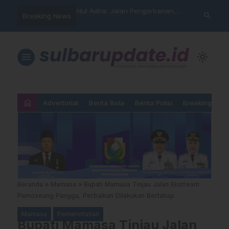
arning” BPD Sulselbar
Idul Adha: Jalan Pengorbanan,
PUPR Majene 
search
Breaking News
KUR; Modus Pinjam
Ketundukan dan Kemanusiaan
Lintas Lemba
ran Main Yang
Hadiri Sertij
kan”
Agama
menu
light_mode
home
Advertorial
Berita Bola
Berita Polisi
Breaking New
Beranda
»
Mamasa
»
Bupati Mamasa Tinjau Jalan Ekstream
Pamoseang Pangga, Perbaikan Dilakukan Bertahap
Mamasa
Pemerintahan
Bupati Mamasa Tinjau Jalan