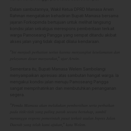
Dalam sambutannya, Wakil Ketua DPRD Mamasa Arwin
Rahman mengatakan kehadiran Bupati Mamasa bersama
jajaran Forkopimda bertujuan untuk melihat langsung
kondisi jalan sekaligus merespons pemberitaan terkait
warga Pamoseang Pangga yang sempat ditandu akibat
akses jalan yang tidak dapat dilalui kendaraan.
“𝐼𝑛𝑖 𝑚𝑒𝑛𝑗𝑎𝑑𝑖 𝑝𝑒𝑟ℎ𝑎𝑡𝑖𝑎𝑛 𝑠𝑒𝑟𝑖𝑢𝑠 𝑘𝑎𝑟𝑒𝑛𝑎 𝑚𝑒𝑛𝑦𝑎𝑛𝑔𝑘𝑢𝑡 𝑘𝑒𝑠𝑒𝑙𝑎𝑚𝑎𝑡𝑎𝑛 𝑑𝑎𝑛
𝑝𝑒𝑙𝑎𝑦𝑎𝑛𝑎𝑛 𝑑𝑎𝑠𝑎𝑟 𝑚𝑎𝑠𝑦𝑎𝑟𝑎𝑘𝑎𝑡,” 𝑢𝑗𝑎𝑟 𝐴𝑟𝑤𝑖𝑛.
Sementara itu, Bupati Mamasa Welem Sambolangi
menyampaikan apresiasi atas sambutan hangat warga. Ia
mengakui kondisi jalan menuju Pamoseang Pangga
sangat memprihatinkan dan membutuhkan penanganan
segera.
“𝑃𝑒𝑚𝑑𝑎 𝑀𝑎𝑚𝑎𝑠𝑎 𝑎𝑘𝑎𝑛 𝑚𝑒𝑙𝑎𝑘𝑢𝑘𝑎𝑛 𝑝𝑒𝑚𝑏𝑒𝑟𝑠𝑖ℎ𝑎𝑛 𝑠𝑒𝑟𝑡𝑎 𝑝𝑒𝑟𝑏𝑎𝑖𝑘𝑎𝑛
𝑝𝑎𝑑𝑎 𝑡𝑖𝑡𝑖𝑘-𝑡𝑖𝑡𝑖𝑘 𝑦𝑎𝑛𝑔 𝑝𝑎𝑙𝑖𝑛𝑔 𝑝𝑎𝑟𝑎ℎ 𝑠𝑒𝑐𝑎𝑟𝑎 𝑏𝑒𝑟𝑡𝑎ℎ𝑎𝑝, 𝑠𝑎𝑚𝑏𝑖𝑙
𝑚𝑒𝑛𝑢𝑛𝑔𝑔𝑢 𝑟𝑒𝑠𝑝𝑜𝑛𝑠 𝑝𝑒𝑚𝑒𝑟𝑖𝑛𝑡𝑎ℎ 𝑝𝑢𝑠𝑎𝑡 𝑡𝑒𝑟𝑘𝑎𝑖𝑡 𝑢𝑠𝑢𝑙𝑎𝑛 𝐼𝑛𝑝𝑟𝑒𝑠 𝐽𝑎𝑙𝑎𝑛
𝐷𝑎𝑒𝑟𝑎ℎ 𝑦𝑎𝑛𝑔 𝑡𝑒𝑙𝑎ℎ 𝑘𝑎𝑚𝑖 𝑎𝑗𝑢𝑘𝑎𝑛,” 𝑘𝑎𝑡𝑎 𝑊𝑒𝑙𝑒𝑚.