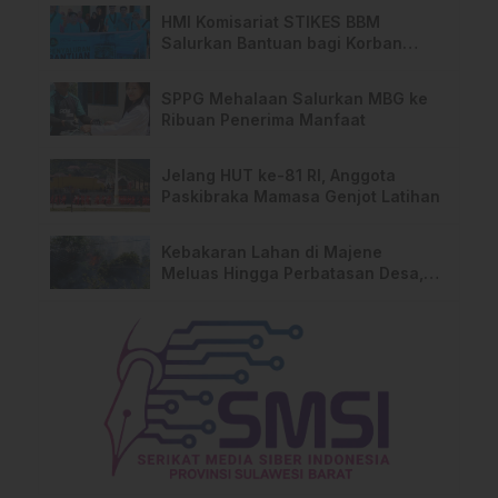
HMI Komisariat STIKES BBM
Salurkan Bantuan bagi Korban
Kebakaran di Limboro
SPPG Mehalaan Salurkan MBG ke
Ribuan Penerima Manfaat
Jelang HUT ke-81 RI, Anggota
Paskibraka Mamasa Genjot Latihan
Kebakaran Lahan di Majene
Meluas Hingga Perbatasan Desa,
Warga Soroti Dugaan Kelalaian
Pemilik Lahan