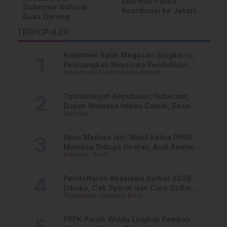
Dua Hari Pasca
S
Gubernur Suhardi
Koordinasi ke Jakarta,
K
Duka Dorong
Bantuan Logistik
R
Transmigrasi, Solusi
Kemensos Tiba di
S
TERPOPULER
Nyata Tekan
Mateng
M
Kemiskinan
Komitmen Ratih Megasari Singkarru,
Perjuangkan Beasiswa Pendidikan
Advertorial
Nasional
Pendidikan
Dari PAUD Hingga Perguruan Tinggi
Tindaklanjuti Keputusan Gubernur,
Bupati Mamasa Imbau Camat, Desa
Mamasa
dan Lurah
Akun Medsos Istri Wakil Ketua DPRD
Mamasa Diduga Diretas, Andi Aswiwin
Sulawesi Barat
Buka Suara
Pendaftaran Beasiswa Sulbar 2026
Dibuka, Cek Syarat dan Cara Daftar
Pendidikan
Sulawesi Barat
Online
PPPK Paruh Waktu Lingkup Pemkab