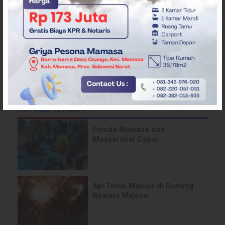
ARTIKEL TERKAIT
Pemda Mamasa dan
Masyarakat Capai
Kesepahaman, Pengaktifan
TPA Salurano
Api Terus Meluas di Gunung
Rewata Majene