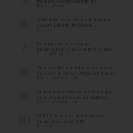
Mamasa Segera Dilantik, Ini
Breaking News
Jadwalnya!
4.617 P3K Paruh Waktu di Mamasa
Segera Dilantik, Ini Sistem
Mamasa
Penggajiannya!
Keluarga Korban Dugaan
Pemerkosaan Oleh Oknum PNS Desak
Sulawesi Barat
Transparansi Kejari Mamasa
Wanita di Majene Ditemukan Tewas
Terbakar di Kamar, Penyebab Masih
Breaking News
Majene
Misterius
Pegawai Bank Ditemukan Meninggal
dalam Kamar Pondok 3R Majene,
Breaking News
Majene
Polisi Lakukan Penyelidikan
DPRD Mamasa Kritik Keseriusan
Pemerintah Urusi MBG
Mamasa