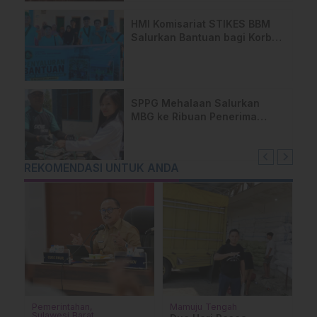
HMI Komisariat STIKES BBM
Salurkan Bantuan bagi Korban
Kebakaran di Limboro
SPPG Mehalaan Salurkan
MBG ke Ribuan Penerima
Manfaat
REKOMENDASI UNTUK ANDA
Pemerintahan
Mamuju Tengah
C
Sulawesi Barat