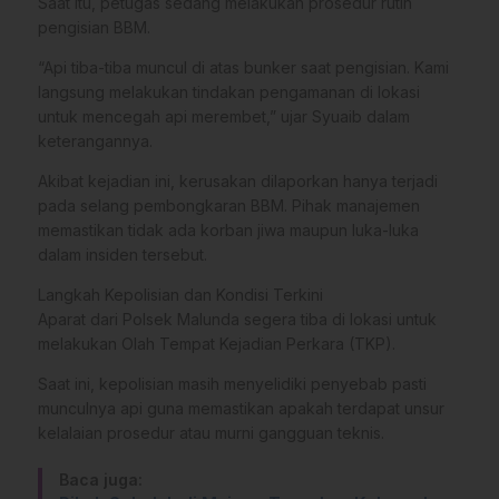
Saat itu, petugas sedang melakukan prosedur rutin
pengisian BBM.
“Api tiba-tiba muncul di atas bunker saat pengisian. Kami
langsung melakukan tindakan pengamanan di lokasi
untuk mencegah api merembet,” ujar Syuaib dalam
keterangannya.
Akibat kejadian ini, kerusakan dilaporkan hanya terjadi
pada selang pembongkaran BBM. Pihak manajemen
memastikan tidak ada korban jiwa maupun luka-luka
dalam insiden tersebut.
Langkah Kepolisian dan Kondisi Terkini
Aparat dari Polsek Malunda segera tiba di lokasi untuk
melakukan Olah Tempat Kejadian Perkara (TKP).
Saat ini, kepolisian masih menyelidiki penyebab pasti
munculnya api guna memastikan apakah terdapat unsur
kelalaian prosedur atau murni gangguan teknis.
Baca juga: