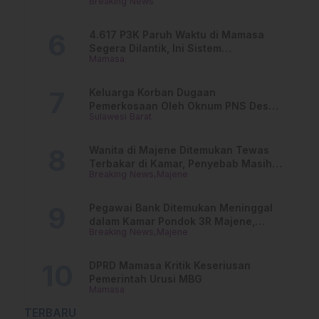
Breaking News
Jadwalnya!
4.617 P3K Paruh Waktu di Mamasa
Segera Dilantik, Ini Sistem
Mamasa
Penggajiannya!
Keluarga Korban Dugaan
Pemerkosaan Oleh Oknum PNS Desak
Sulawesi Barat
Transparansi Kejari Mamasa
Wanita di Majene Ditemukan Tewas
Terbakar di Kamar, Penyebab Masih
Breaking News
Majene
Misterius
Pegawai Bank Ditemukan Meninggal
dalam Kamar Pondok 3R Majene,
Breaking News
Majene
Polisi Lakukan Penyelidikan
DPRD Mamasa Kritik Keseriusan
Pemerintah Urusi MBG
Mamasa
TERBARU