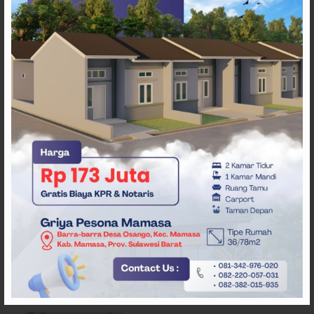
ARTIKEL TERKAIT
Heboh! Pedagang di Majene
Kehilangan Tas Berisi Uang
dan Barang Penting
Api Terus Meluas di Gunung
Rewata Majene