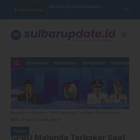
nyalahgunaan Data
Sat Reskrim Polres Majene
Aktivis “War
search
Breaking News
 Warga Mamasa Kaget
Launching Unit Reaksi Cepat
Mamasa: “KU
ercatat Menunggak di
Nama, Atura
Dipermainka
menu
light_mode
home
Advertorial
Berita Bola
Berita Polisi
Breaking New
Beranda
»
Majene
»
SPBU Malunda Terbakar Saat Bongkar
BBM, Begini Kronologinya!
Majene
SPBU Malunda Terbakar Saat