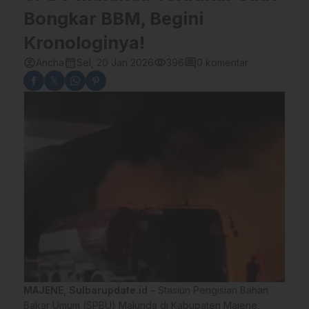
Bongkar BBM, Begini
Kronologinya!
account_circle
calendar_month
visibility
comment
Ancha
Sel, 20 Jan 2026
396
0 komentar
MAJENE
,
Sulbarupdate.id
– Stasiun Pengisian Bahan
Bakar Umum (SPBU) Malunda di Kabupaten Majene,