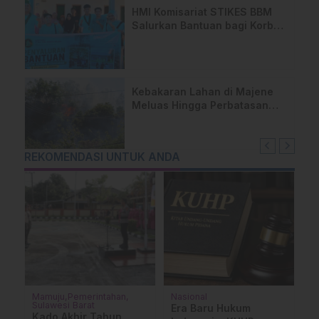
HMI Komisariat STIKES BBM
Salurkan Bantuan bagi Korban
Kebakaran di Limboro
Kebakaran Lahan di Majene
Meluas Hingga Perbatasan
Desa, Warga Soroti Dugaan
Kelalaian Pemilik Lahan
REKOMENDASI UNTUK ANDA
Mamuju
Pemerintahan
Nasional
Ad
Sulawesi Barat
H
Era Baru Hukum
Kado Akhir Tahun,
S