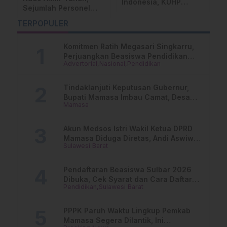
Indonesia, KUHP
Sejumlah Personel
M
ka
Nasional dan KUHAP
Polresta Mamuju
U
Baru Resmi
TERPOPULER
Terima Kenaikan
Diberlakukan
Pangkat
Komitmen Ratih Megasari Singkarru,
Perjuangkan Beasiswa Pendidikan
Advertorial
Nasional
Pendidikan
Dari PAUD Hingga Perguruan Tinggi
Tindaklanjuti Keputusan Gubernur,
Bupati Mamasa Imbau Camat, Desa
Mamasa
dan Lurah
Akun Medsos Istri Wakil Ketua DPRD
Mamasa Diduga Diretas, Andi Aswiwin
Sulawesi Barat
Buka Suara
Pendaftaran Beasiswa Sulbar 2026
Dibuka, Cek Syarat dan Cara Daftar
Pendidikan
Sulawesi Barat
Online
PPPK Paruh Waktu Lingkup Pemkab
Mamasa Segera Dilantik, Ini