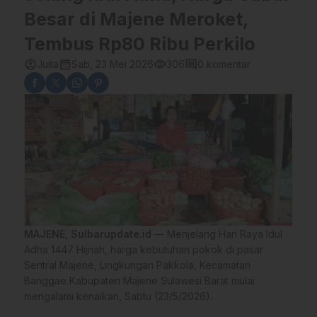
Besar di Majene Meroket,
Tembus Rp80 Ribu Perkilo
account_circle
calendar_month
visibility
comment
Juita
Sab, 23 Mei 2026
306
0 komentar
MAJENE
,
Sulbarupdate.id
— Menjelang Hari Raya Idul
Adha 1447 Hijriah, harga kebutuhan pokok di pasar
Sentral Majene, Lingkungan Pakkola, Kecamatan
Banggae Kabupaten Majene Sulawesi Barat mulai
mengalami kenaikan, Sabtu (23/5/2026).