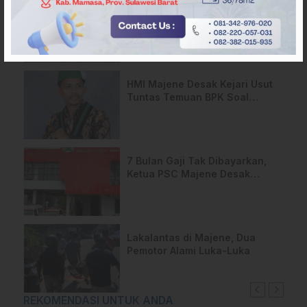
Kebakaran Lahan di Majene
Meluas Hingga Perbatasan
Desa, Warga Soroti Dugaan
Kelalaian Pemilik Lahan
HMI Majene Desak Kejari Usut
Tuntas Temuan BPK Soal
Dugaan Penyimpangan APBD
2024
7 Bulan Gaji Tak Dibayarkan,
Ketua PSC Majene Desak
Kejelasan Hak Anggota
Lakalantas di Majene, Dua
Pemotor Alami Luka-Luka
REKOMENDASI UNTUK ANDA