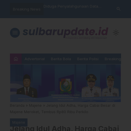
 Penyalahgunaan Data
Sat Reskrim Polres Majene
Aktivis “W
search
Breaking News
h, Warga Mamasa Kaget
Launching Unit Reaksi Cepat
Mamasa: “
a Tercatat Menunggak di
Nama, Atu
Dipermain
menu
light_mode
home
Advertorial
Berita Bola
Berita Polisi
Breaking New
Beranda
»
Majene
»
Jelang Idul Adha, Harga Cabai Besar di
Majene Meroket, Tembus Rp80 Ribu Perkilo
Majene
Jelang Idul Adha, Harga Cabai