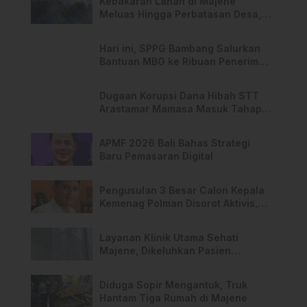
Kebakaran Lahan di Majene
Meluas Hingga Perbatasan Desa,
Warga Soroti Dugaan Kelalaian
Pemilik Lahan
Hari ini, SPPG Bambang Salurkan
Bantuan MBG ke Ribuan Penerima
Manfaat
Dugaan Korupsi Dana Hibah STT
Arastamar Mamasa Masuk Tahap
Pralidik, 19 Saksi Terperiksa
APMF 2026 Bali Bahas Strategi
Baru Pemasaran Digital
Pengusulan 3 Besar Calon Kepala
Kemenag Polman Disorot Aktivis,
Riskul:”Ada Dugaan Nepotisme “
Layanan Klinik Utama Sehati
Majene, Dikeluhkan Pasien
Pengguna BPJS Gratis
Diduga Sopir Mengantuk, Truk
Hantam Tiga Rumah di Majene