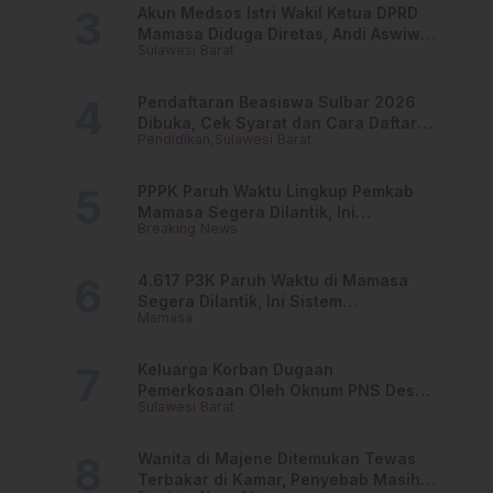
Akun Medsos Istri Wakil Ketua DPRD
Mamasa Diduga Diretas, Andi Aswiwin
Sulawesi Barat
Buka Suara
Pendaftaran Beasiswa Sulbar 2026
Dibuka, Cek Syarat dan Cara Daftar
Pendidikan
Sulawesi Barat
Online
PPPK Paruh Waktu Lingkup Pemkab
Mamasa Segera Dilantik, Ini
Breaking News
Jadwalnya!
4.617 P3K Paruh Waktu di Mamasa
Segera Dilantik, Ini Sistem
Mamasa
Penggajiannya!
Keluarga Korban Dugaan
Pemerkosaan Oleh Oknum PNS Desak
Sulawesi Barat
Transparansi Kejari Mamasa
Wanita di Majene Ditemukan Tewas
Terbakar di Kamar, Penyebab Masih