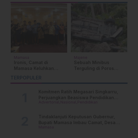
at
Mamasa
Majene
Be
Ironis, Camat di
Sebuah Minibus
N
Mamasa Keluhkan
Terguling di Poros
P
Anggaran Minim
Mamuju – Majene,
M
TERPOPULER
Hingga Berkantor di
Diduga Sopir Ngantuk
D
Bangunan Pasar
Komitmen Ratih Megasari Singkarru,
Perjuangkan Beasiswa Pendidikan
Advertorial
Nasional
Pendidikan
Dari PAUD Hingga Perguruan Tinggi
Tindaklanjuti Keputusan Gubernur,
Bupati Mamasa Imbau Camat, Desa
Mamasa
dan Lurah