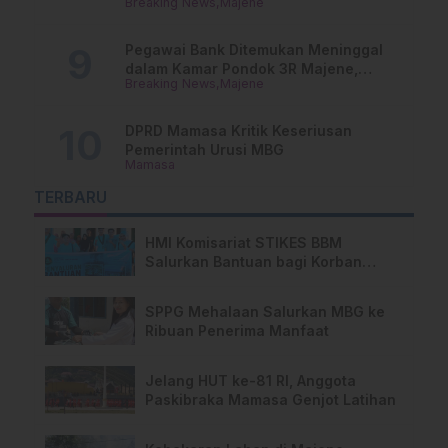
Breaking News
Majene
Misterius
Pegawai Bank Ditemukan Meninggal
dalam Kamar Pondok 3R Majene,
Breaking News
Majene
Polisi Lakukan Penyelidikan
DPRD Mamasa Kritik Keseriusan
Pemerintah Urusi MBG
Mamasa
TERBARU
HMI Komisariat STIKES BBM
Salurkan Bantuan bagi Korban
Kebakaran di Limboro
SPPG Mehalaan Salurkan MBG ke
Ribuan Penerima Manfaat
Jelang HUT ke-81 RI, Anggota
Paskibraka Mamasa Genjot Latihan