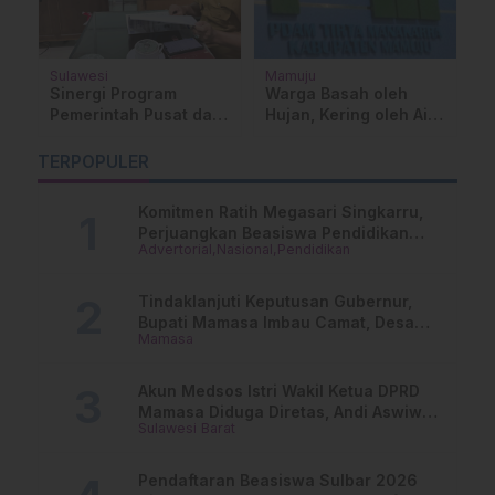
Sulawesi
Mamuju
D
Sinergi Program
Warga Basah oleh
U
ar
Pemerintah Pusat dan
Hujan, Kering oleh Air
P
Daerah, DPMPTSP
PDAM
M
Sulbar Optimalkan
K
TERPOPULER
Aplikasi Potensi
Investasi Regional
Komitmen Ratih Megasari Singkarru,
Perjuangkan Beasiswa Pendidikan
Advertorial
Nasional
Pendidikan
Dari PAUD Hingga Perguruan Tinggi
Tindaklanjuti Keputusan Gubernur,
Bupati Mamasa Imbau Camat, Desa
Mamasa
dan Lurah
Akun Medsos Istri Wakil Ketua DPRD
Mamasa Diduga Diretas, Andi Aswiwin
Sulawesi Barat
Buka Suara
Pendaftaran Beasiswa Sulbar 2026