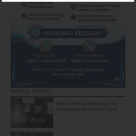
ARTIKEL TERKAIT
Polres Polman Amankan Pria
di Matakali Bersama 31 Paket
Sabu