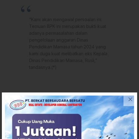
“Kami akan mengawal persoalan ini.
Temuan BPK ini merupakan bukti kuat
adanya permasalahan dalam
pengelolaan anggaran Dinas
Pendidikan Mamasa tahun 2024 yang
kami duga kuat melibatkan eks Kepala
Dinas Pendidikan Mamasa, Rusli,”
tandasnya.(*)
Penulis
: Amr
Editor
: Amr
Sumber
:
Gemadika
Tags
Berita mamasa
Dinas Pendidikan dan Kebudayaan Mamasa
Dinas Pendidikan Mamasa