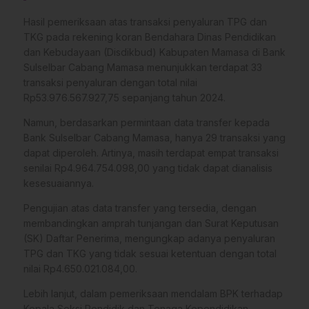
Hasil pemeriksaan atas transaksi penyaluran TPG dan
TKG pada rekening koran Bendahara Dinas Pendidikan
dan Kebudayaan (Disdikbud) Kabupaten Mamasa di Bank
Sulselbar Cabang Mamasa menunjukkan terdapat 33
transaksi penyaluran dengan total nilai
Rp53.976.567.927,75 sepanjang tahun 2024.
Namun, berdasarkan permintaan data transfer kepada
Bank Sulselbar Cabang Mamasa, hanya 29 transaksi yang
dapat diperoleh. Artinya, masih terdapat empat transaksi
senilai Rp4.964.754.098,00 yang tidak dapat dianalisis
kesesuaiannya.
Pengujian atas data transfer yang tersedia, dengan
membandingkan amprah tunjangan dan Surat Keputusan
(SK) Daftar Penerima, mengungkap adanya penyaluran
TPG dan TKG yang tidak sesuai ketentuan dengan total
nilai Rp4.650.021.084,00.
Lebih lanjut, dalam pemeriksaan mendalam BPK terhadap
Kepala Seksi Pendidik dan Tenaga Kependidikan