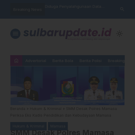
nyalahgunaan Data
Sat Reskrim Polres Majene
Aktivis “War
search
Breaking News
…
 Warga Mamasa Kaget
Launching Unit Reaksi Cepat
Mamasa: “KU
ercatat Menunggak di
Nama, Atura
Dipermainka
menu
light_mode
home
Advertorial
Berita Bola
Berita Polisi
Breaking New
Beranda
»
Hukum & Kriminal
»
SMM Desak Polres Mamasa
Periksa Eks Kadis Pendidikan dan Kebudayaan Mamasa
Hukum & Kriminal
Mamasa
SMM Desak Polres Mamasa