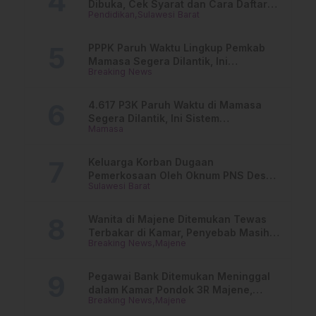
Dibuka, Cek Syarat dan Cara Daftar
Pendidikan
Sulawesi Barat
Online
PPPK Paruh Waktu Lingkup Pemkab
Mamasa Segera Dilantik, Ini
Breaking News
Jadwalnya!
4.617 P3K Paruh Waktu di Mamasa
Segera Dilantik, Ini Sistem
Mamasa
Penggajiannya!
Keluarga Korban Dugaan
Pemerkosaan Oleh Oknum PNS Desak
Sulawesi Barat
Transparansi Kejari Mamasa
Wanita di Majene Ditemukan Tewas
Terbakar di Kamar, Penyebab Masih
Breaking News
Majene
Misterius
Pegawai Bank Ditemukan Meninggal
dalam Kamar Pondok 3R Majene,
Breaking News
Majene
Polisi Lakukan Penyelidikan