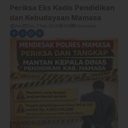
Periksa Eks Kadis Pendidikan
dan Kebudayaan Mamasa
account_circle
calendar_month
visibility
comment
Amr
Sen, 2 Feb 2026
414
0 komentar