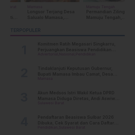
at
Mamasa
Mamuju Tengah
P
Su
Longsor Terjang Desa
Permandian Ziling di
O
Salualo Mamasa,
Mamuju Tengah,
P
Polsek Mambi Gerak
Rekomendasi Wisata
B
Cepat Salurkan
Saat Libur Nataru
…
TERPOPULER
P
Bantuan
B
Komitmen Ratih Megasari Singkarru,
R
Perjuangkan Beasiswa Pendidikan
Advertorial
Nasional
Pendidikan
Dari PAUD Hingga Perguruan Tinggi
Tindaklanjuti Keputusan Gubernur,
Bupati Mamasa Imbau Camat, Desa
Mamasa
dan Lurah
Akun Medsos Istri Wakil Ketua DPRD
Mamasa Diduga Diretas, Andi Aswiwin
Sulawesi Barat
Buka Suara
Pendaftaran Beasiswa Sulbar 2026
Dibuka, Cek Syarat dan Cara Daftar
Pendidikan
Sulawesi Barat
Online