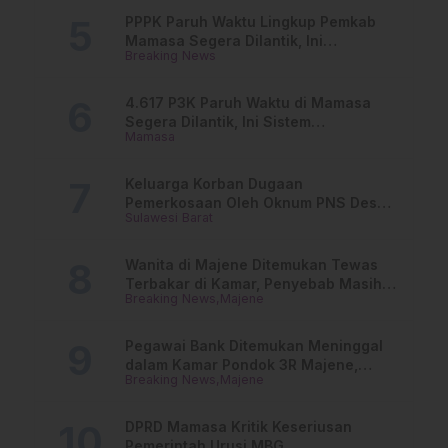
PPPK Paruh Waktu Lingkup Pemkab
Mamasa Segera Dilantik, Ini
Breaking News
Jadwalnya!
4.617 P3K Paruh Waktu di Mamasa
Segera Dilantik, Ini Sistem
Mamasa
Penggajiannya!
Keluarga Korban Dugaan
Pemerkosaan Oleh Oknum PNS Desak
Sulawesi Barat
Transparansi Kejari Mamasa
Wanita di Majene Ditemukan Tewas
Terbakar di Kamar, Penyebab Masih
Breaking News
Majene
Misterius
Pegawai Bank Ditemukan Meninggal
dalam Kamar Pondok 3R Majene,
Breaking News
Majene
Polisi Lakukan Penyelidikan
DPRD Mamasa Kritik Keseriusan
Pemerintah Urusi MBG