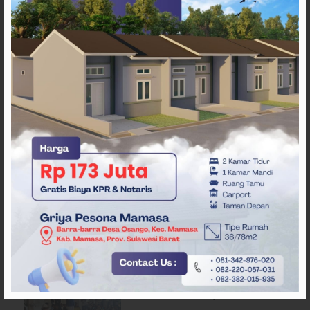
ARTIKEL TERKAIT
Pergantian Wakil Gubernur
Sulbar Mengerucut, Demokrat
Kantongi SK DPP untuk
Samsul Samad
Desak Pemerataan MBG,
Ribuan Massa Unjuk Rasa di
DPRD Sulbar