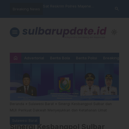
nyalahgunaan Data
Sat Reskrim Polres Majene
Aktivis “War
search
Breaking News
 Warga Mamasa Kaget
Launching Unit Reaksi Cepat
Mamasa: “KU
ercatat Menunggak di
Nama, Atura
Dipermainka
menu
light_mode
home
Advertorial
Berita Bola
Berita Polisi
Breaking New
Beranda
»
Sulawesi Barat
»
Sinergi Kesbangpol Sulbar dan
MUI: Perkuat Dakwah Menyejukkan dan Ketahanan Umat
Sulawesi Barat
Sinergi Kesbangpol Sulbar