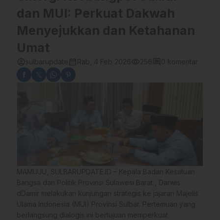
dan MUI: Perkuat Dakwah
Menyejukkan dan Ketahanan
Umat
account_circle
calendar_month
visibility
comment
sulbarupdate
Rab, 4 Feb 2026
256
0 komentar
MAMUJU, SULBARUPDATE.ID – Kepala Badan Kesatuan
Bangsa dan Politik Provinsi Sulawesi Barat , Darwis
dDamir melakukan kunjungan strategis ke jajaran Majelis
Ulama Indonesia (MUI) Provinsi Sulbar. Pertemuan yang
berlangsung dialogis ini bertujuan memperkuat