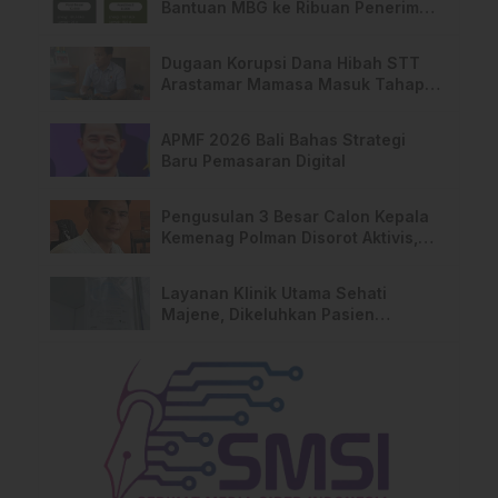
Bantuan MBG ke Ribuan Penerima
Manfaat
Dugaan Korupsi Dana Hibah STT
Arastamar Mamasa Masuk Tahap
Pralidik, 19 Saksi Terperiksa
APMF 2026 Bali Bahas Strategi
Baru Pemasaran Digital
Pengusulan 3 Besar Calon Kepala
Kemenag Polman Disorot Aktivis,
Riskul:”Ada Dugaan Nepotisme “
Layanan Klinik Utama Sehati
Majene, Dikeluhkan Pasien
Pengguna BPJS Gratis