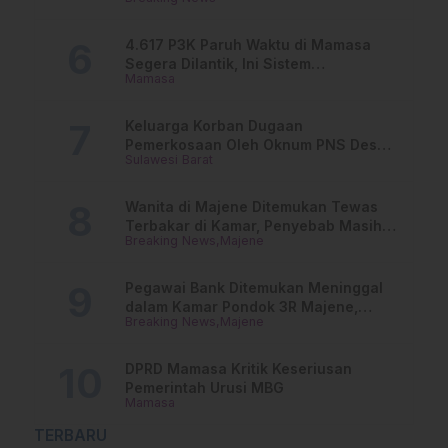
Jadwalnya!
4.617 P3K Paruh Waktu di Mamasa
Segera Dilantik, Ini Sistem
Mamasa
Penggajiannya!
Keluarga Korban Dugaan
Pemerkosaan Oleh Oknum PNS Desak
Sulawesi Barat
Transparansi Kejari Mamasa
Wanita di Majene Ditemukan Tewas
Terbakar di Kamar, Penyebab Masih
Breaking News
Majene
Misterius
Pegawai Bank Ditemukan Meninggal
dalam Kamar Pondok 3R Majene,
Breaking News
Majene
Polisi Lakukan Penyelidikan
DPRD Mamasa Kritik Keseriusan
Pemerintah Urusi MBG
Mamasa
TERBARU