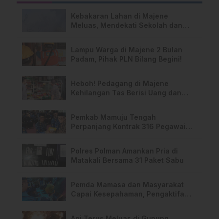
Kebakaran Lahan di Majene
Meluas, Mendekati Sekolah dan
Permukiman Warga
Lampu Warga di Majene 2 Bulan
Padam, Pihak PLN Bilang Begini!
Heboh! Pedagang di Majene
Kehilangan Tas Berisi Uang dan
Barang Penting
Pemkab Mamuju Tengah
Perpanjang Kontrak 316 Pegawai
PPPK Hingga 2028
Polres Polman Amankan Pria di
Matakali Bersama 31 Paket Sabu
Pemda Mamasa dan Masyarakat
Capai Kesepahaman, Pengaktifan
TPA Salurano
Api Terus Meluas di Gunung