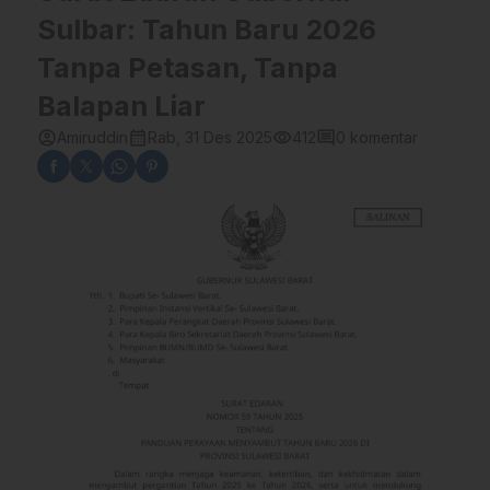
Sulbar: Tahun Baru 2026
Tanpa Petasan, Tanpa
Balapan Liar
account_circle
calendar_month
visibility
comment
Amiruddin
Rab, 31 Des 2025
412
0 komentar