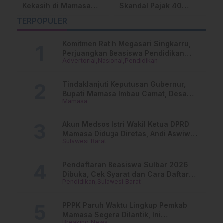
Skandal Pajak 40
Penjualan Gas LPG 3
Ba
Perusahaan Baja
Kg di Atas HET di
Ba
TERPOPULER
China, Kerugian
Konawe Selatan
Ri
Negara Capai
Ma
Triliunan Rupiah
Komitmen Ratih Megasari Singkarru,
Perjuangkan Beasiswa Pendidikan
Advertorial
Nasional
Pendidikan
Dari PAUD Hingga Perguruan Tinggi
Tindaklanjuti Keputusan Gubernur,
Bupati Mamasa Imbau Camat, Desa
Mamasa
dan Lurah
Akun Medsos Istri Wakil Ketua DPRD
Mamasa Diduga Diretas, Andi Aswiwin
Sulawesi Barat
Buka Suara
Pendaftaran Beasiswa Sulbar 2026
Dibuka, Cek Syarat dan Cara Daftar
Pendidikan
Sulawesi Barat
Online
PPPK Paruh Waktu Lingkup Pemkab
Mamasa Segera Dilantik, Ini
Breaking News