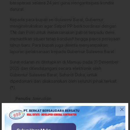
beroperasi selama 24 jam guna mengantisipasi kondisi
darurat.
Kepada para bupati se-Sulawesi Barat, Gubernur
menginstruksikan agar Satpol PP berkoordinasi dengan
TNI dan Polri untuk melaksanakan patroli terpadu demi
memastikan situasi tetap kondusif hingga pasca perayaan
tahun baru. Para bupati juga diminta menyampaikan
laporan pelaksanaan kepada Gubernur Sulawesi Barat.
Surat edaran ini ditetapkan di Mamuju pada 31 Desember
2025 dan ditandatangani secara elektronik oleh
Gubernur Sulawesi Barat, Suhardi Duka, untuk
dipedomani dan dilaksanakan oleh seluruh pihak terkait.
(*)
Penulis
: Amiruddin
Tags
Berita Pemprov Sulbar
Berita Sulawesi
Pemprov Sulbar