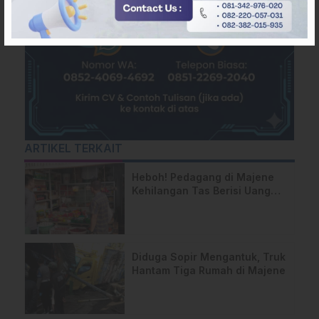
ARTIKEL TERKAIT
Heboh! Pedagang di Majene
Kehilangan Tas Berisi Uang
dan Barang Penting
Diduga Sopir Mengantuk, Truk
Hantam Tiga Rumah di Majene