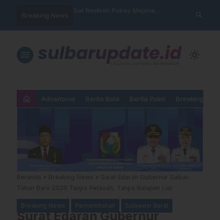
nyalahgunaan Data
Sat Reskrim Polres Majene
Aktivis “War
search
Breaking News
 Warga Mamasa Kaget
Launching Unit Reaksi Cepat
Mamasa: “KU
ercatat Menunggak di
Nama, Atura
Dipermainka
menu
light_mode
home
Advertorial
Berita Bola
Berita Polisi
Breaking New
Beranda
»
Breaking News
»
Surat Edaran Gubernur Sulbar:
Tahun Baru 2026 Tanpa Petasan, Tanpa Balapan Liar
Breaking News
Pemerintahan
Sulawesi Barat
Surat Edaran Gubernur