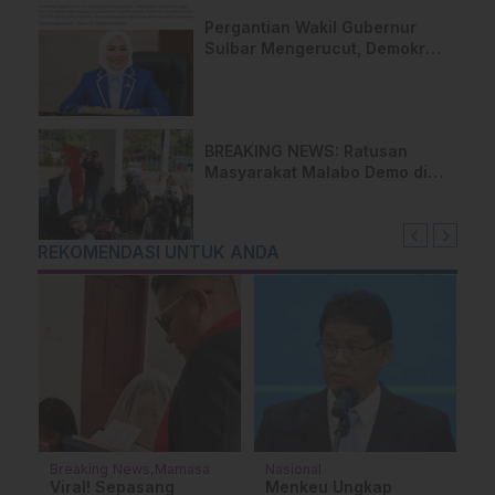
Pergantian Wakil Gubernur
Sulbar Mengerucut, Demokrat
Kantongi SK DPP untuk
Samsul Samad
BREAKING NEWS: Ratusan
Masyarakat Malabo Demo di
Kantor Bupati Mamasa Tolak
Pembangunan TPA di
Salurano
REKOMENDASI UNTUK ANDA
Nasional
Sulawesi
Ma
Menkeu Ungkap
Polisi Bongkar Praktik
Har