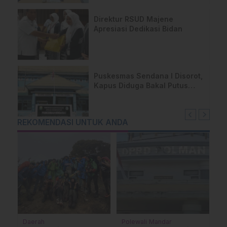
Direktur RSUD Majene
Apresiasi Dedikasi Bidan
Puskesmas Sendana I Disorot,
Kapus Diduga Bakal Putus
Kontrak Dua Dokter
REKOMENDASI UNTUK ANDA
ndar
Advertorial
Nasional
Politik
Mamasa