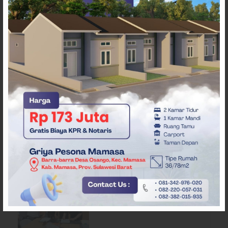
ARTIKEL TERKAIT
Layanan Klinik Utama Sehati
Majene, Dikeluhkan Pasien
Pengguna BPJS Gratis
RSUD Majene Dorong
Digitalisasi Lewat Kerja Sama
Bank Sulselbar