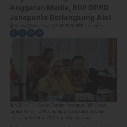
Anggaran Media, RDP DPRD
Jeneponto Berlangsung Alot
account_circle
calendar_month
visibility
comment
Ancha
Rab, 28 Jan 2026
295
0 komentar
JENEPONTO
– Rapat Dengar Pendapat (RDP) yang
digelar Komisi I DPRD Jeneponto bersama puluhan
jurnalis pada Rabu (28/1) berakhir memanas.