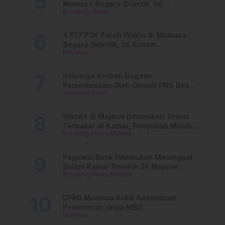
Mamasa Segera Dilantik, Ini
Breaking News
Jadwalnya!
4.617 P3K Paruh Waktu di Mamasa
Segera Dilantik, Ini Sistem
Mamasa
Penggajiannya!
Keluarga Korban Dugaan
Pemerkosaan Oleh Oknum PNS Desak
Sulawesi Barat
Transparansi Kejari Mamasa
Wanita di Majene Ditemukan Tewas
Terbakar di Kamar, Penyebab Masih
Breaking News
Majene
Misterius
Pegawai Bank Ditemukan Meninggal
dalam Kamar Pondok 3R Majene,
Breaking News
Majene
Polisi Lakukan Penyelidikan
DPRD Mamasa Kritik Keseriusan
Pemerintah Urusi MBG
Mamasa