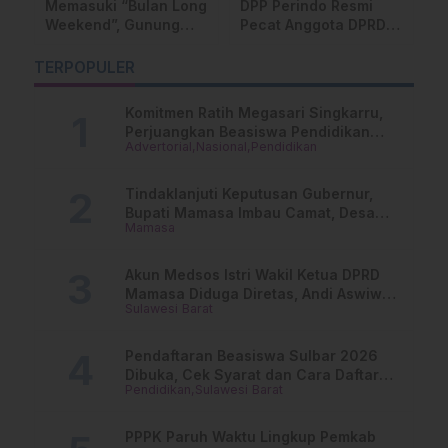
do Resmi
DPP Partai NasDem
Muak Hanya Diber
gota DPRD
Batalkan PAW Abdul
Janji Manis, Pemu
i Fair, Ini
Salam
Desa di Mamasa
a
Bersatu Tuntut
TERPOPULER
Keadilan
Pembangunan!
Komitmen Ratih Megasari Singkarru,
Perjuangkan Beasiswa Pendidikan
Advertorial
Nasional
Pendidikan
Dari PAUD Hingga Perguruan Tinggi
Tindaklanjuti Keputusan Gubernur,
Bupati Mamasa Imbau Camat, Desa
Mamasa
dan Lurah
Akun Medsos Istri Wakil Ketua DPRD
Mamasa Diduga Diretas, Andi Aswiwin
Sulawesi Barat
Buka Suara
Pendaftaran Beasiswa Sulbar 2026
Dibuka, Cek Syarat dan Cara Daftar
Pendidikan
Sulawesi Barat
Online
PPPK Paruh Waktu Lingkup Pemkab