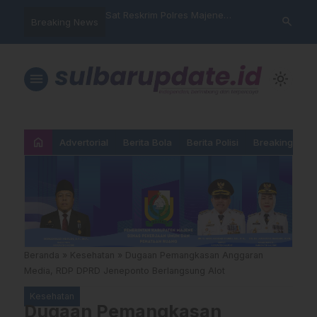
nyalahgunaan Data
Sat Reskrim Polres Majene
Aktivis “War
search
Breaking News
 Warga Mamasa Kaget
Launching Unit Reaksi Cepat
Mamasa: “KU
ercatat Menunggak di
Nama, Atura
Dipermainka
menu
light_mode
home
Advertorial
Berita Bola
Berita Polisi
Breaking New
Beranda
»
Kesehatan
»
Dugaan Pemangkasan Anggaran
Media, RDP DPRD Jeneponto Berlangsung Alot
Kesehatan
Dugaan Pemangkasan