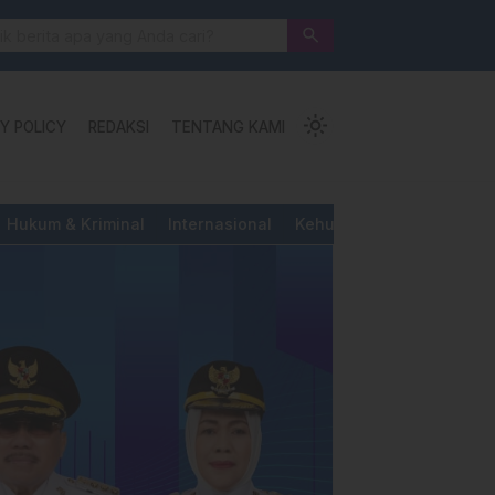
 Jalan Pengorbanan, Ketundukan dan Kemanusiaan
search
light_mode
Y POLICY
REDAKSI
TENTANG KAMI
Hukum & Kriminal
Internasional
Kehutanan & Perkebunan