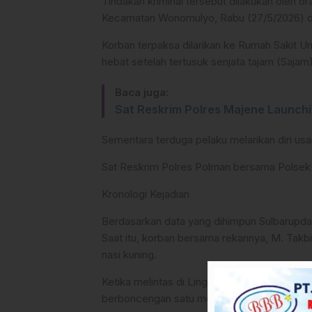
Tindakan kriminal tersebut dilakukan oleh or
Kecamatan Wonomulyo, Rabu (27/5/2026) din
Korban terpaksa dilarikan ke Rumah Sakit
hebat setelah tertusuk senjata tajam (Sajam)
Baca juga:
Sat Reskrim Polres Majene Launchi
Sementara terduga pelaku melarikan diri usai
​Sat Reskrim Polres Polman bersama Polse
​Kronologi Kejadian
​Berdasarkan data yang dihimpun Sulbarupdat
Saat itu, korban bersama rekannya, M. Tak
nasi kuning.
​Ketika melintas di Lingkungan Kampung Ba
berboncengan satu motor.