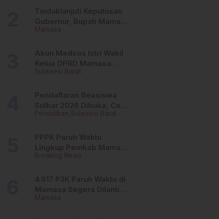
Tinggi
Tindaklanjuti Keputusan
Gubernur, Bupati Mamasa
Mamasa
Imbau Camat, Desa dan
Lurah
Akun Medsos Istri Wakil
Ketua DPRD Mamasa
Sulawesi Barat
Diduga Diretas, Andi
Aswiwin Buka Suara
Pendaftaran Beasiswa
Sulbar 2026 Dibuka, Cek
Pendidikan
Sulawesi Barat
Syarat dan Cara Daftar
Online
PPPK Paruh Waktu
Lingkup Pemkab Mamasa
Breaking News
Segera Dilantik, Ini
Jadwalnya!
4.617 P3K Paruh Waktu di
Mamasa Segera Dilantik,
Mamasa
Ini Sistem Penggajiannya!