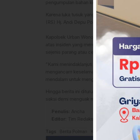
pengumpulan bahan keterangan (pulbaket).
​Karena luka tusuk yang diderita cukup par
(RS) Hj. Andi Depu Polewali guna mendapatk
​Kapolsek Urban Wonomulyo, AKP Sandy Indr
atas insiden yang meresahkan warga ini. Po
sejenis parang atau celurit.
​”Kami menindaklanjuti setiap laporan masyar
mengancam keselamatan jiwa. Saat ini pers
mendalam untuk mengungkap identitas dan 
​Hingga berita ini diturunkan, polisi masih
saksi demi menguak motif di balik penyerang
Penulis
: Ancha
Editor
: Tim Redaksi
Tags
Berita Polman
Kasus Kriminal Sulbar