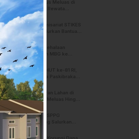
Api Terus Meluas di
Salurano Resmi
Gunung Rewata
Bergulir
Majene
HMI Komisariat STIKES
BBM Salurkan Bantuan
bagi Korban Kebakaran
di Limboro
SPPG Mehalaan
Salurkan MBG ke
Ribuan Penerima
Manfaat
Jelang HUT ke-81 RI,
Anggota Paskibraka
Mamasa Genjot
Latihan
Kebakaran Lahan di
Majene Meluas Hingga
Perbatasan Desa,
Warga Soroti Dugaan
Hari ini, SPPG
Kelalaian Pemilik Lahan
Bambang Salurkan
Bantuan MBG ke
Ribuan Penerima
Dugaan Korupsi Dana