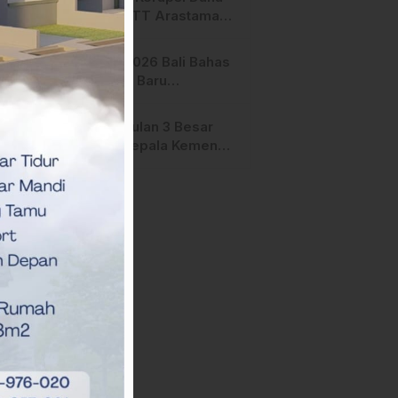
Manfaat
Hibah STT Arastamar
Mamasa Masuk Tahap
Pralidik, 19 Saksi
APMF 2026 Bali Bahas
Terperiksa
Strategi Baru
Pemasaran Digital
Pengusulan 3 Besar
Calon Kepala Kemenag
Polman Disorot
Aktivis, Riskul:”Ada
Dugaan Nepotisme “