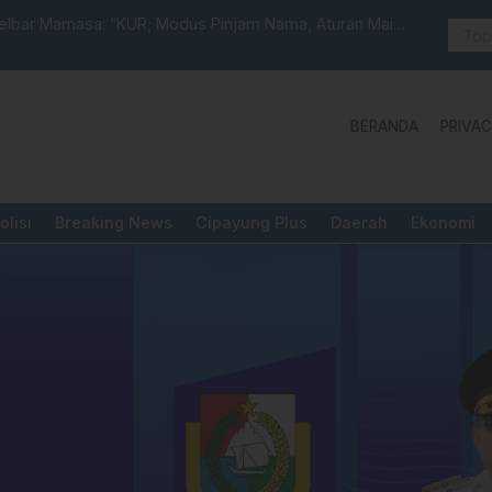
selbar Mamasa: “KUR; Modus Pinjam Nama, Aturan Main
Idul Adha:
BERANDA
PRIVAC
olisi
Breaking News
Cipayung Plus
Daerah
Ekonomi