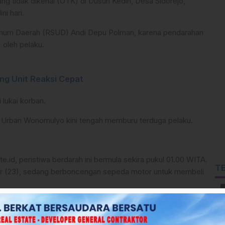
ang tidak dikenal (OTK) di Dusun Kediri, Desa Sidorejo,
i hari.
 Umum Daerah (RSUD) Andi Depu Polman, karena pendarahan
 oleh pelaku.
ng Unit Reaksi Cepat
 lukai korban.
k Urban Wonomulyo kini tengah memburu terduga pelaku.
e.id, peristiwa berdarah ini bermula sekira pukul 01.00 WITA.
T
bir (23), sedang berboncengan sepeda motor untuk membeli
ru, mereka berpapasan dengan tiga pemuda misterius yang