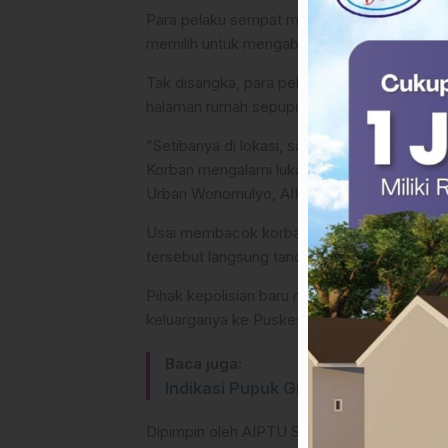
Para pelaku sempat memanggil korban deng
memilih untuk mengabaikannya.
​Tak disangka, para pelaku justru berbalik ar
halaman rumah sepupu korban di Dusun Kedir
​”Setibanya di lokasi, salah seorang pelak
Korban mengalami luka tusuk di pinggang kir
Urban Wonomulyo, AIPTU Sapiuddin, Kamis 
​Usai membacok korban, ketiga pelaku yan
tersebut langsung tancap gas meninggalkan 
​Pihak kepolisian baru menerima laporan insi
keluarganya ke Puskesmas Wonomulyo.
Baca juga:
Indikasi Pupuk Gratis Dijual, DPR
Dipimpin oleh AIPTU Sapiuddin, personel 