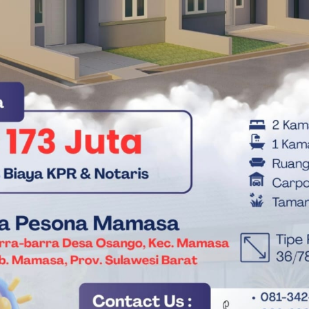
ah, korban dirujuk dari Puskesmas Wonomulyo ke Rumah Sakit
an perawatan intensif.
ajatiwiguna, menegaskan bahwa pihaknya tidak tinggal diam
lisi menduga senjata tajam yang digunakan pelaku adalah
akat secara serius, khususnya terkait tindak pidana yang
onel kami bersama Sat Reskrim masih melakukan penyelidikan
menangkap para pelaku,” tegas AKP Sandy.
 mengumpulkan bukti-bukti di lapangan dan memeriksa sejumlah
an brutal tersebut.(***)
Kasus penikaman di Polman
Polman