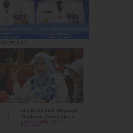
ERPOPULER
Komitmen Ratih Megasari
Singkarru, Perjuangkan
Advertorial
Nasional
Beasiswa Pendidikan Dari
Pendidikan
PAUD Hingga Perguruan