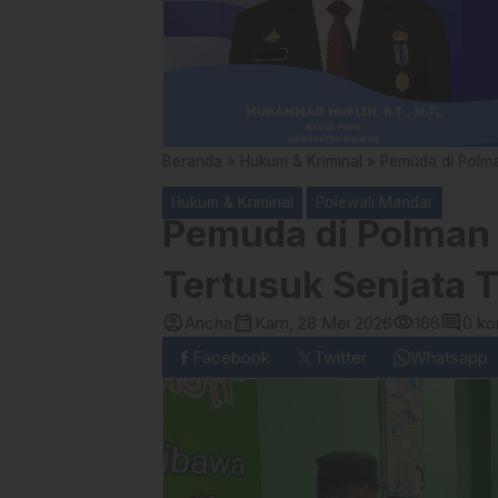
Beranda
»
Hukum & Kriminal
»
Pemuda di Polma
Hukum & Kriminal
Polewali Mandar
Pemuda di Polman
Tertusuk Senjata T
account_circle
calendar_month
visibility
comment
Ancha
Kam, 28 Mei 2026
166
0 ko
Facebook
Twitter
Whatsapp