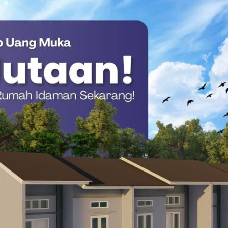
an modus meminta tolong, namun korban yang merasa curiga
ah dan mengejar korban. Aksi kejar-kejaran tersebut berakhir di
i, Desa Sidorejo.
u langsung menyerang korban menggunakan senjata tajam.
i dan luka robek di lengan kiri,” ungkap PS. Pamapta Polsek
(28/5/2026).
g mengendarai sepeda motor Honda Beat Street warna hitam
lokasi kejadian.
den ini sekira pukul 02.00 WITA, setelah korban dievakuasi oleh
D Mamasa Desak Pemda Lakukan Evaluasi Teknis
gabungan langsung meluncur ke puskesmas untuk melakukan