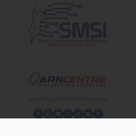
Pemilik Lahan
Beranda
Privacy Policy
Redaksi
Tentang Kami
sulbarupdate.id - Independen, Berimbang dan Terpercaya