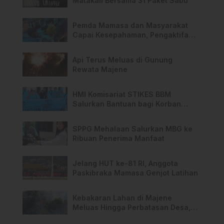
Matakali Bersama 31 Paket Sabu
Pemda Mamasa dan Masyarakat
Capai Kesepahaman, Pengaktifan
TPA Salurano
Api Terus Meluas di Gunung
Rewata Majene
HMI Komisariat STIKES BBM
Salurkan Bantuan bagi Korban
Kebakaran di Limboro
SPPG Mehalaan Salurkan MBG ke
Ribuan Penerima Manfaat
Jelang HUT ke-81 RI, Anggota
Paskibraka Mamasa Genjot Latihan
Kebakaran Lahan di Majene
Meluas Hingga Perbatasan Desa,
Warga Soroti Dugaan Kelalaian