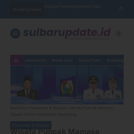
hankan Takhta Eropa,
Diduga Penyalahgunaan Data
Sat Reskrim 
search
Breaking News
 Arsenal Dalam Final
Nasabah, Warga Mamasa Kaget
Launching Un
pions 2026
Namanya Tercatat Menunggak di
PNM
menu
light_mode
home
Advertorial
Berita Bola
Berita Polisi
Breaking New
Beranda
»
Pariwisata & Budaya
»
Wisata Puncak Mamasa
Dipadu Pohon Keberkatan Menjulang
Pariwisata & Budaya
Wisata Puncak Mamasa