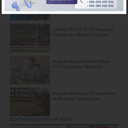
Masyarakat Capai
Kesepahaman, Pengaktifan
TPA Salurano
Jelang HUT ke-81 RI, Anggota
Paskibraka Mamasa Genjot
Latihan
Dugaan Korupsi Dana Hibah
STT Arastamar Mamasa
Masuk Tahap Pralidik, 19
Saksi Terperiksa
Puncak Kemarau, Persawahan
di Mamasa Terdampak
Kekeringan, Ini Langkah Dinas
Pertanian
REKOMENDASI UNTUK ANDA