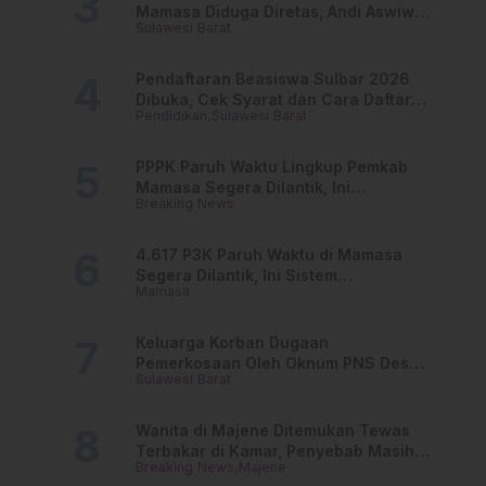
Mamasa Diduga Diretas, Andi Aswiwin
Sulawesi Barat
Buka Suara
Pendaftaran Beasiswa Sulbar 2026
Dibuka, Cek Syarat dan Cara Daftar
Pendidikan
Sulawesi Barat
Online
PPPK Paruh Waktu Lingkup Pemkab
Mamasa Segera Dilantik, Ini
Breaking News
Jadwalnya!
4.617 P3K Paruh Waktu di Mamasa
Segera Dilantik, Ini Sistem
Mamasa
Penggajiannya!
Keluarga Korban Dugaan
Pemerkosaan Oleh Oknum PNS Desak
Sulawesi Barat
Transparansi Kejari Mamasa
Wanita di Majene Ditemukan Tewas
Terbakar di Kamar, Penyebab Masih
Breaking News
Majene
Misterius