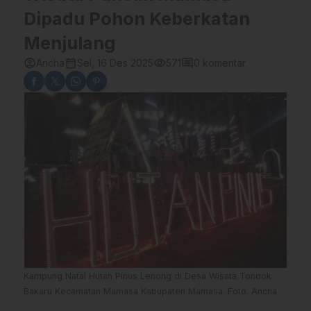
Dipadu Pohon Keberkatan
Menjulang
account_circle
calendar_month
visibility
comment
Ancha
Sel, 16 Des 2025
571
0 komentar
Kampung Natal Hutan Pinus Lenong di Desa Wisata Tondok
Bakaru Kecamatan Mamasa Kabupaten Mamasa. Foto. Ancha