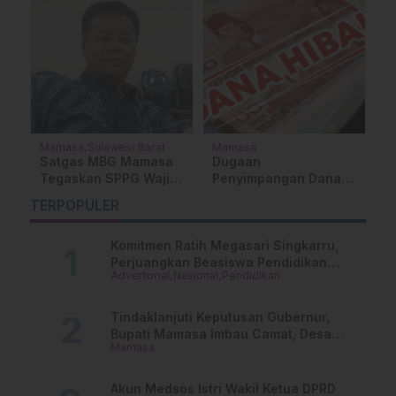
Mamasa
Sulawesi Barat
Mamasa
M
Satgas MBG Mamasa
Dugaan
P
Tegaskan SPPG Wajib
Penyimpangan Dana
W
Berdayakan Potensi
Hibah STT Arastamar
M
TERPOPULER
Petani Lokal
Mamasa Disorot,
2
Nama Sekda Terseret
Komitmen Ratih Megasari Singkarru,
Perjuangkan Beasiswa Pendidikan
Advertorial
Nasional
Pendidikan
Dari PAUD Hingga Perguruan Tinggi
Tindaklanjuti Keputusan Gubernur,
Bupati Mamasa Imbau Camat, Desa
Mamasa
dan Lurah
Akun Medsos Istri Wakil Ketua DPRD