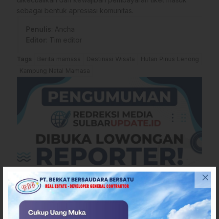
sebagai bentuk apresiasi komunitas.
Penulis
: Ancha
Editor
: Tim editor
Tags
Berita mamasa
Destinasi Wisata
Hutan Pinus Lenong
Kampung Natal Mamasa