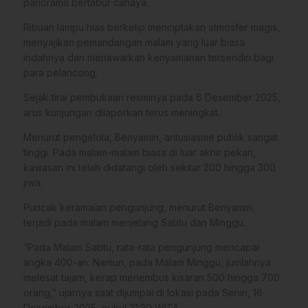
panorama bertabur cahaya.
Ribuan lampu hias berkelip menciptakan atmosfer magis,
menyajikan pemandangan malam yang luar biasa
indahnya dan menawarkan kenyamanan tersendiri bagi
para pelancong.
​Sejak tirai pembukaan resminya pada 6 Desember 2025,
arus kunjungan dilaporkan terus meningkat.
Menurut pengelola, Benyamin, antusiasme publik sangat
tinggi. Pada malam-malam biasa di luar akhir pekan,
kawasan ini telah didatangi oleh sekitar 200 hingga 300
jiwa.
​Puncak keramaian pengunjung, menurut Benyamin,
terjadi pada malam menjelang Sabtu dan Minggu.
“Pada Malam Sabtu, rata-rata pengunjung mencapai
angka 400-an. Namun, pada Malam Minggu, jumlahnya
melesat tajam, kerap menembus kisaran 500 hingga 700
orang,” ujarnya saat dijumpai di lokasi pada Senin, 16
Desember 2025, pukul 21:30 WITA.