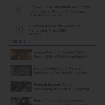
Pegawai Bank Ditemukan Meninggal
dalam Kamar Pondok 3R Majene,
Breaking News
Majene
Polisi Lakukan Penyelidikan
DPRD Mamasa Kritik Keseriusan
Pemerintah Urusi MBG
Mamasa
TERBARU
Lampu Warga di Majene 2 Bulan
Padam, Pihak PLN Bilang Begini!
Heboh! Pedagang di Majene
Kehilangan Tas Berisi Uang dan
Barang Penting
Pemkab Mamuju Tengah
Perpanjang Kontrak 316 Pegawai
PPPK Hingga 2028
Polres Polman Amankan Pria di