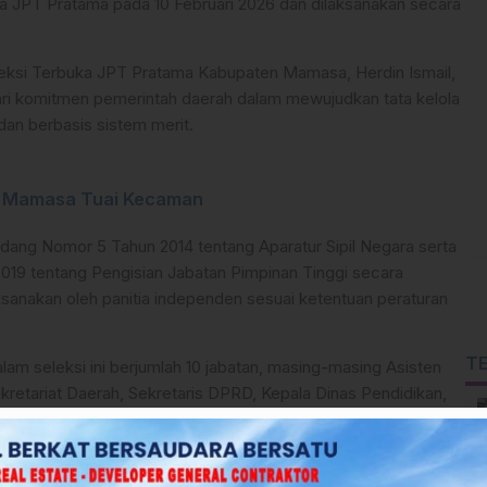
ka JPT Pratama pada 10 Februari 2026 dan dilaksanakan secara
eksi Terbuka JPT Pratama Kabupaten Mamasa, Herdin Ismail,
ari komitmen pemerintah daerah dalam mewujudkan tata kelola
dan berbasis sistem merit.
 di Mamasa Tuai Kecaman
dang Nomor 5 Tahun 2014 tentang Aparatur Sipil Negara serta
19 tentang Pengisian Jabatan Pimpinan Tinggi secara
ksanakan oleh panitia independen sesuai ketentuan peraturan
T
am seleksi ini berjumlah 10 jabatan, masing-masing Asisten
tariat Daerah, Sekretaris DPRD, Kepala Dinas Pendidikan,
Olahraga, Kepala Dinas Perumahan, Kawasan Permukiman dan
inas Pertanian, Kepala Badan Penanggulangan Bencana
erta Kepala Dinas Kependudukan dan Pencatatan Sipil