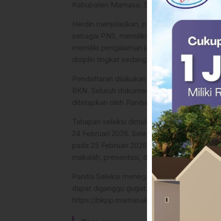
Kabupaten Mamasa. Seluruh jabatan tersebut
Herdin menjelaskan, peserta seleksi wajib 
sebagai PNS, memiliki pangkat paling rendah
memiliki pengalaman jabatan yang relevan, s
disiplin tingkat sedang atau berat.
Pendaftaran dilakukan secara daring melalu
BKN. Seluruh dokumen persyaratan diunggah
ditetapkan oleh Panitia Seleksi.
Tahapan seleksi dimulai dengan pengumuman 
24 Februari 2026. Seleksi administrasi ber
pada 25 Februari 2026. Tahapan selanjutnya 
makalah, presentasi, dan wawancara, hingga
Panitia Seleksi menegaskan seluruh keputusa
dapat diganggu gugat. Informasi resmi terka
https://bkpp.mamasakab.go.id