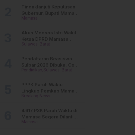
Tinggi
Tindaklanjuti Keputusan
Gubernur, Bupati Mamasa
Mamasa
Imbau Camat, Desa dan
Lurah
Akun Medsos Istri Wakil
Ketua DPRD Mamasa
Sulawesi Barat
Diduga Diretas, Andi
Aswiwin Buka Suara
Pendaftaran Beasiswa
Sulbar 2026 Dibuka, Cek
Pendidikan
Sulawesi Barat
Syarat dan Cara Daftar
Online
PPPK Paruh Waktu
Lingkup Pemkab Mamasa
Breaking News
Segera Dilantik, Ini
Jadwalnya!
4.617 P3K Paruh Waktu di
Mamasa Segera Dilantik,
Mamasa
Ini Sistem Penggajiannya!