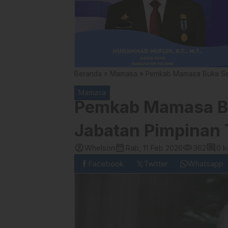
Beranda
»
Mamasa
»
Pemkab Mamasa Buka Sele
Mamasa
Pemkab Mamasa Bu
Jabatan Pimpinan 
account_circle
calendar_month
visibility
comment
Whelson
Rab, 11 Feb 2026
362
0 
Facebook
Twitter
Whatsapp