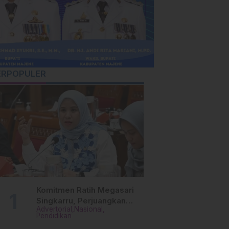
ERPOPULER
Komitmen Ratih Megasari
Singkarru, Perjuangkan
Advertorial
Nasional
Beasiswa Pendidikan Dari
Pendidikan
PAUD Hingga Perguruan