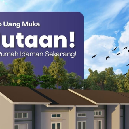
 berada pada eselon II.b.
memenuhi persyaratan umum dan khusus, antara lain berstatus
 Pembina golongan IV/a, berpendidikan minimal strata satu,
ehat jasmani dan rohani, serta tidak sedang menjalani hukuman
i laman https://asnkarier.bkn.go.id menggunakan akun MyASN
 secara elektronik sesuai dengan ketentuan yang telah
pada 10 Februari 2026, dilanjutkan pendaftaran online hingga
langsung pada 11–24 Februari 2026, dengan pengumuman hasil
meliputi uji kompetensi melalui assessment center, penulisan
 pengumuman hasil akhir seleksi pada 17 Maret 2026.
n yang dihasilkan dalam proses seleksi bersifat final dan tidak
it seluruh tahapan seleksi diumumkan melalui laman