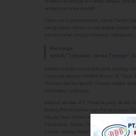
tersebut disampaikan Panitia Seleksi Terbu
terbuka serta kompetitif.
Dalam surat pengumuman, Ketua Panitia Sel
mengatakan seleksi ini merupakan bagian d
pemerintahan yang profesional, transparan, 
Baca juga:
Istilah ”Tanjakan Janda Terjepit”
Seleksi terbuka ini merujuk pada Undang-Un
Peraturan Menteri PANRB Nomor 15 Tahun 20
Terbuka dan Kompetitif. Proses seleksi dila
perundang-undangan.
Adapun jabatan JPT Pratama yang dibuka dal
Bidang Perekonomian dan Pembangunan Sekre
Kepala Dinas Pariwisata, Kepemudaan dan 
Pertanahan, Kepala Dinas Pangan, Kepala D
Daerah, Kepala Badan Pendapatan Daerah, s