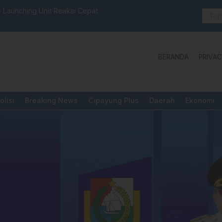
 Launching Unit Reaksi Cepat
Aktivis “W
Yang Diper
BERANDA
PRIVAC
olisi
Breaking News
Cipayung Plus
Daerah
Ekonomi