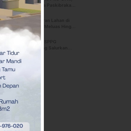
Anggota Paskibraka
Mamasa Genjot
Latihan
Kebakaran Lahan di
Majene Meluas Hingga
Perbatasan Desa,
Warga Soroti Dugaan
Hari ini, SPPG
Kelalaian Pemilik Lahan
Bambang Salurkan
Bantuan MBG ke
Ribuan Penerima
Manfaat