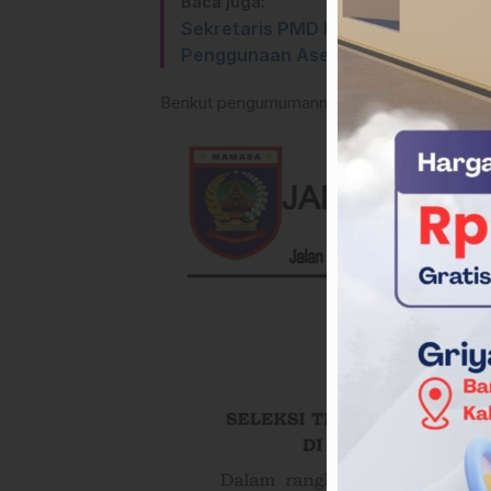
Baca juga:
Sekretaris PMD Mamasa Sebut Pem
Penggunaan Aset
Berikut pengumumannya: