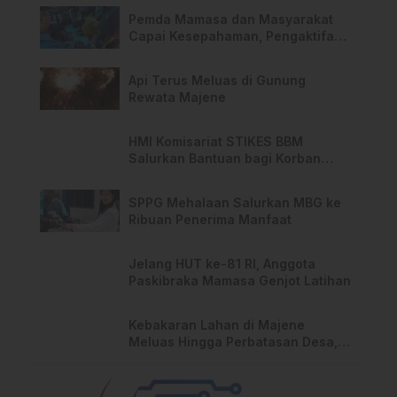
Pemda Mamasa dan Masyarakat
Capai Kesepahaman, Pengaktifan
TPA Salurano
Api Terus Meluas di Gunung
Rewata Majene
HMI Komisariat STIKES BBM
Salurkan Bantuan bagi Korban
Kebakaran di Limboro
SPPG Mehalaan Salurkan MBG ke
Ribuan Penerima Manfaat
Jelang HUT ke-81 RI, Anggota
Paskibraka Mamasa Genjot Latihan
Kebakaran Lahan di Majene
Meluas Hingga Perbatasan Desa,
Warga Soroti Dugaan Kelalaian
Pemilik Lahan