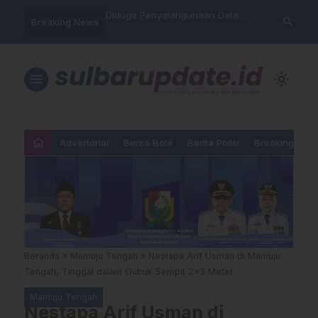
hankan Takhta Eropa,
Diduga Penyalahgunaan Data
Sat Reskrim 
search
Breaking News
 Arsenal Dalam Final
Nasabah, Warga Mamasa Kaget
Launching Un
pions 2026
Namanya Tercatat Menunggak di
PNM
menu
light_mode
home
Advertorial
Berita Bola
Berita Polisi
Breaking New
Beranda
»
Mamuju Tengah
»
Nestapa Arif Usman di Mamuju
Tengah, Tinggal dalam Gubuk Sempit 2×3 Meter
Mamuju Tengah
Nestapa Arif Usman di