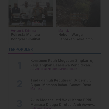
Hukum & Kriminal
Mamuju
D
Polresta Mamuju
Heboh! Warga
B
Bongkar Sindikat
Laporkan Sekelompok
L
Tambang Emas Ilegal
WNA Berseragam
T
s
di Hutan Lindung
Mirip Militer di Hutan
I
TERPOPULER
Kalumpang
Botteng
Komitmen Ratih Megasari Singkarru,
Perjuangkan Beasiswa Pendidikan
Advertorial
Nasional
Pendidikan
Dari PAUD Hingga Perguruan Tinggi
Tindaklanjuti Keputusan Gubernur,
Bupati Mamasa Imbau Camat, Desa
Mamasa
dan Lurah
Akun Medsos Istri Wakil Ketua DPRD
Mamasa Diduga Diretas, Andi Aswiwin
Sulawesi Barat