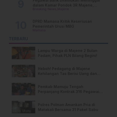
Pegawai Bank Ditemukan Meninggal
dalam Kamar Pondok 3R Majene,
Breaking News
Majene
Polisi Lakukan Penyelidikan
DPRD Mamasa Kritik Keseriusan
Pemerintah Urusi MBG
Mamasa
TERBARU
Lampu Warga di Majene 2 Bulan
Padam, Pihak PLN Bilang Begini!
Heboh! Pedagang di Majene
Kehilangan Tas Berisi Uang dan
Barang Penting
Pemkab Mamuju Tengah
Perpanjang Kontrak 316 Pegawai
PPPK Hingga 2028
Polres Polman Amankan Pria di
Matakali Bersama 31 Paket Sabu