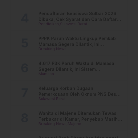
Buka Suara
Pendaftaran Beasiswa Sulbar 2026
Dibuka, Cek Syarat dan Cara Daftar
Pendidikan
Sulawesi Barat
Online
PPPK Paruh Waktu Lingkup Pemkab
Mamasa Segera Dilantik, Ini
Breaking News
Jadwalnya!
4.617 P3K Paruh Waktu di Mamasa
Segera Dilantik, Ini Sistem
Mamasa
Penggajiannya!
Keluarga Korban Dugaan
Pemerkosaan Oleh Oknum PNS Desak
Sulawesi Barat
Transparansi Kejari Mamasa
Wanita di Majene Ditemukan Tewas
Terbakar di Kamar, Penyebab Masih
Breaking News
Majene
Misterius