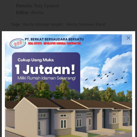
Penulis
: Ruly Syamsil
Editor
: Ancha
Tags
Berita Mamuju tengah
Berita Sulawesi Barat
Kisah Arif