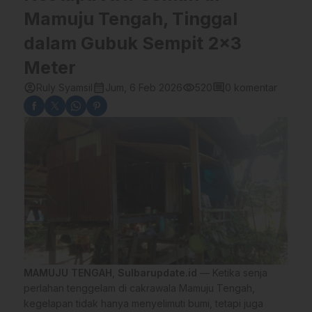
Mamuju Tengah, Tinggal
dalam Gubuk Sempit 2×3
Meter
account_circle
calendar_month
visibility
comment
Ruly Syamsil
Jum, 6 Feb 2026
520
0 komentar
MAMUJU TENGAH
,
Sulbarupdate.id
— Ketika senja
perlahan tenggelam di cakrawala Mamuju Tengah,
kegelapan tidak hanya menyelimuti bumi, tetapi juga