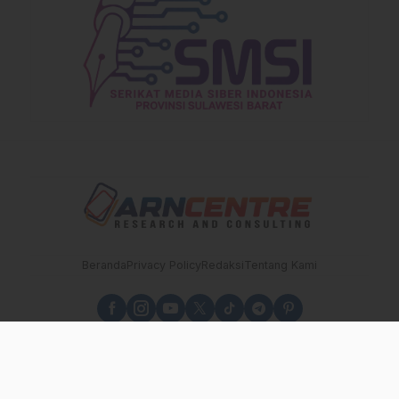
Beranda
Privacy Policy
Redaksi
Tentang Kami
sulbarupdate.id - Independen, Berimbang dan Terpercaya
copyright sulbarupdate.id 2025