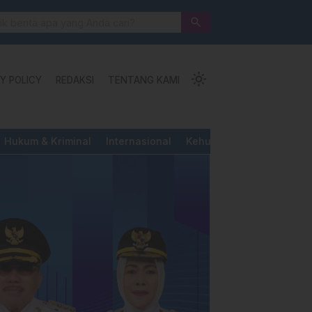
 Jalan Pengorbanan, Ketundukan dan Kemanusiaan
search
light_mode
Y POLICY
REDAKSI
TENTANG KAMI
Hukum & Kriminal
Internasional
Kehutanan & Perkebunan