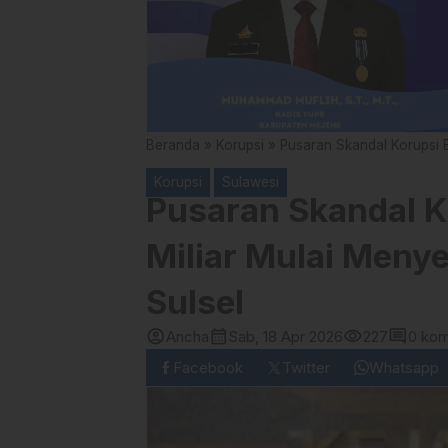
Beranda
»
Korupsi
»
Pusaran Skandal Korupsi B
Korupsi
Sulawesi
Pusaran Skandal K
Miliar Mulai Menye
Sulsel
account_circle
calendar_month
visibility
comment
Ancha
Sab, 18 Apr 2026
227
0 kom
Facebook
Twitter
Whatsapp