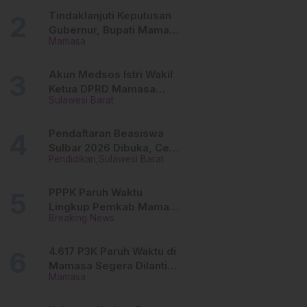
Tinggi
Tindaklanjuti Keputusan
Gubernur, Bupati Mamasa
Mamasa
Imbau Camat, Desa dan
Lurah
Akun Medsos Istri Wakil
Ketua DPRD Mamasa
Sulawesi Barat
Diduga Diretas, Andi
Aswiwin Buka Suara
Pendaftaran Beasiswa
Sulbar 2026 Dibuka, Cek
Pendidikan
Sulawesi Barat
Syarat dan Cara Daftar
Online
PPPK Paruh Waktu
Lingkup Pemkab Mamasa
Breaking News
Segera Dilantik, Ini
Jadwalnya!
4.617 P3K Paruh Waktu di
Mamasa Segera Dilantik,
Mamasa
Ini Sistem Penggajiannya!