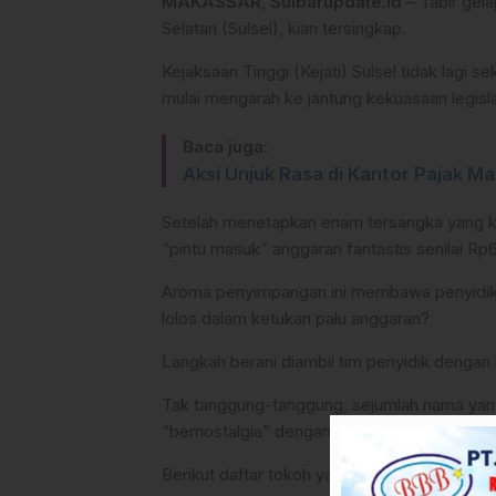
MAKASSAR
,
Sulbarupdate.id
– Tabir gel
Selatan (Sulsel), kian tersingkap.
Kejaksaan Tinggi (Kejati) Sulsel tidak lagi s
mulai mengarah ke jantung kekuasaan legislat
Baca juga:
Aksi Unjuk Rasa di Kantor Pajak M
​Setelah menetapkan enam tersangka yang kin
“pintu masuk” anggaran fantastis senilai Rp
Aroma penyimpangan ini membawa penyidik p
lolos dalam ketukan palu anggaran?
​Langkah berani diambil tim penyidik dengan 
Tak tanggung-tanggung, sejumlah nama yang
“bernostalgia” dengan peran lama mereka s
​Berikut daftar tokoh yang dipanggil untuk 