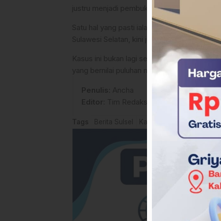
justru menjadi pembuka jalan bagi munculnya 
​Satu hal yang pasti ialah proyek yang seha
Sulawesi Selatan, kini justru berbuah pahit 
Kasus ini bukan lagi sekadar soal bibit tana
yang bernilai puluhan miliar rupiah.(*)
Penulis
: Ancha
Editor
: Tim Redaksi
Tags
Berita Sulsel
Kasus Korupsi Sulsel
Kej