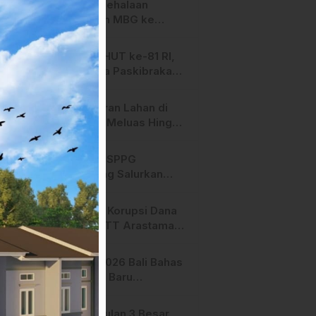
SPPG Mehalaan
Salurkan MBG ke
Ribuan Penerima
Manfaat
Jelang HUT ke-81 RI,
Anggota Paskibraka
Mamasa Genjot
Latihan
Kebakaran Lahan di
Majene Meluas Hingga
Perbatasan Desa,
Warga Soroti Dugaan
Hari ini, SPPG
Kelalaian Pemilik Lahan
Bambang Salurkan
Bantuan MBG ke
Ribuan Penerima
Dugaan Korupsi Dana
Manfaat
Hibah STT Arastamar
Mamasa Masuk Tahap
Pralidik, 19 Saksi
APMF 2026 Bali Bahas
Terperiksa
Strategi Baru
Pemasaran Digital
Pengusulan 3 Besar