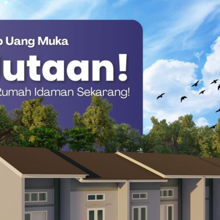
 Ketua DPRD Sulsel).
akil Ketua DPRD Sulsel).
Mantan Wakil Ketua DPRD Sulsel).
an yang turut mengisi jajaran kursi pimpinan pada periode
membedah anatomi penganggaran. Penyidik berupaya mencari
ahir dari kebutuhan masyarakat, ataukah ada “penumpang gelap”
n pribadi di balik kedok anggaran daerah.
m ini bisa masuk ke dalam APBD 2024. Semua pihak yang
naan hingga ketuk palu, akan dimintai keterangan,” jelas dalam
ulbar Siapkan Ribuan Sembako
Akankah pemanggilan para elite ini hanya sebatas saksi, atau