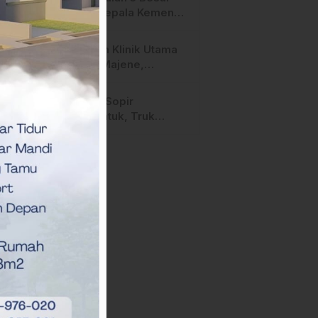
Calon Kepala Kemenag
Polman Disorot
Aktivis, Riskul:”Ada
Layanan Klinik Utama
Dugaan Nepotisme “
Sehati Majene,
Dikeluhkan Pasien
Pengguna BPJS Gratis
Diduga Sopir
Mengantuk, Truk
Hantam Tiga Rumah di
Majene