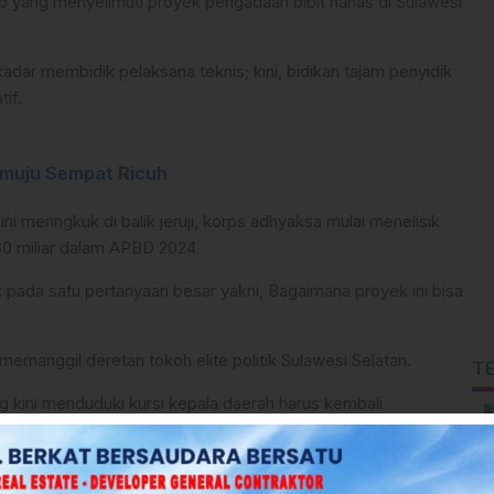
ap yang menyelimuti proyek pengadaan bibit nanas di Sulawesi
ekadar membidik pelaksana teknis; kini, bidikan tajam penyidik
if.
amuju Sempat Ricuh
i meringkuk di balik jeruji, korps adhyaksa mulai menelisik
60 miliar dalam APBD 2024.
ada satu pertanyaan besar yakni, Bagaimana proyek ini bisa
memanggil deretan tokoh elite politik Sulawesi Selatan.
T
 kini menduduki kursi kepala daerah harus kembali
ebagai penentu kebijakan di DPRD Sulsel.
memberikan kesaksian: