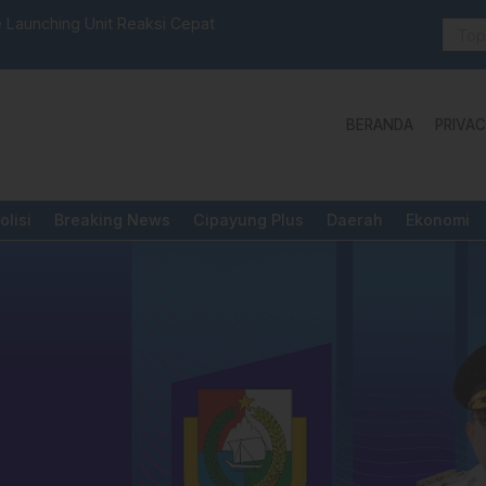
selbar Mamasa: “KUR; Modus Pinjam Nama, Aturan Main
Idul Adha:
BERANDA
PRIVAC
olisi
Breaking News
Cipayung Plus
Daerah
Ekonomi