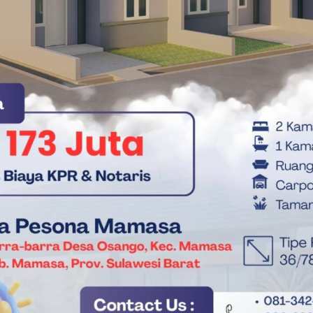
tersangka baru dari kalangan politisi?
rusnya membuahkan kesejahteraan bagi petani nanas di
di tangan penegak hukum.
man, melainkan soal integritas dalam mengelola uang rakyat
ati Sulsel
Korupsi Bibit Nanas