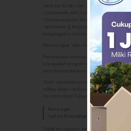
​-Andi Ina Kartika Sari: Bupati Barru (Mantan
​-Syaharuddin Alrif: Bupati Sidrap (Mantan W
​-Darmawangsyah Muin: Wakil Bupati Gowa (
​-Ni’matullah & Muzayyin Arif: Politisi kawak
penganggaran tersebut.
​Membongkar Teka-Teki Rp60 Miliar
​Pemeriksaan maraton ini bertujuan untuk 
tahu apakah program bibit nanas ini murni l
yang menyusupkan proyek ini demi keuntunga
​”Kami mendalami proses bagaimana progra
terlibat dalam rantai kebijakan, dari perenca
rilis resmi Kejati Sulsel, Sabtu (18/04/2026).
Baca juga:
Safari Ramadhan 2026, Pemprov S
​Publik kini menanti dengan nafas tertahan. 