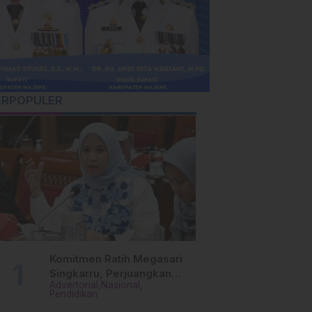
ERPOPULER
Komitmen Ratih Megasari
Singkarru, Perjuangkan
Advertorial
Nasional
Beasiswa Pendidikan Dari
Pendidikan
PAUD Hingga Perguruan