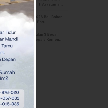
Manfaat
Hibah STT Arastamar
Mamasa Masuk Tahap
Pralidik, 19 Saksi
APMF 2026 Bali Bahas
Terperiksa
Strategi Baru
Pemasaran Digital
Pengusulan 3 Besar
Calon Kepala Kemenag
Polman Disorot
Aktivis, Riskul:”Ada
Dugaan Nepotisme “