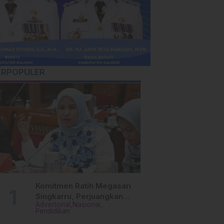
ERPOPULER
Komitmen Ratih Megasari
Singkarru, Perjuangkan
Advertorial
Nasional
Beasiswa Pendidikan Dari
Pendidikan
PAUD Hingga Perguruan