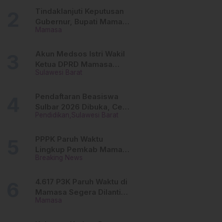
Tinggi
Tindaklanjuti Keputusan
Gubernur, Bupati Mamasa
Mamasa
Imbau Camat, Desa dan
Lurah
Akun Medsos Istri Wakil
Ketua DPRD Mamasa
Sulawesi Barat
Diduga Diretas, Andi
Aswiwin Buka Suara
Pendaftaran Beasiswa
Sulbar 2026 Dibuka, Cek
Pendidikan
Sulawesi Barat
Syarat dan Cara Daftar
Online
PPPK Paruh Waktu
Lingkup Pemkab Mamasa
Breaking News
Segera Dilantik, Ini
Jadwalnya!
4.617 P3K Paruh Waktu di
Mamasa Segera Dilantik,
Mamasa
Ini Sistem Penggajiannya!