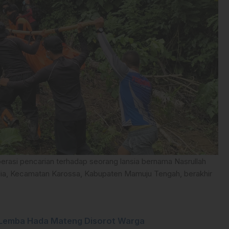
erasi pencarian terhadap seorang lansia bernama Nasrullah
alia, Kecamatan Karossa, Kabupaten Mamuju Tengah, berakhir
 Lemba Hada Mateng Disorot Warga