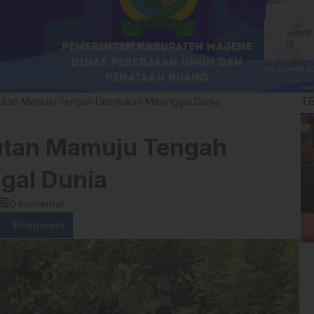
T
 Hutan Mamuju Tengah Ditemukan Meninggal Dunia
Hutan Mamuju Tengah
gal Dunia
mment
0 komentar
Pinterest