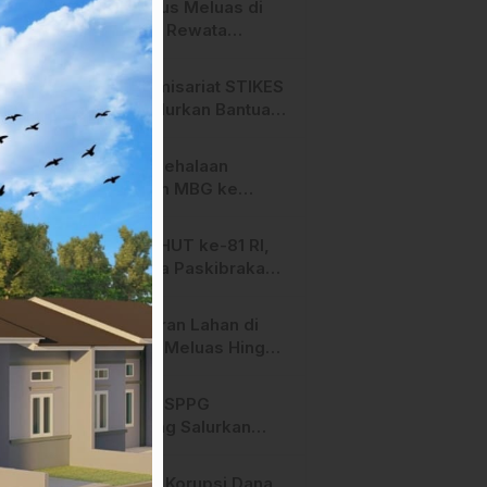
Api Terus Meluas di
Salurano Resmi
Gunung Rewata
Bergulir
Majene
HMI Komisariat STIKES
BBM Salurkan Bantuan
bagi Korban Kebakaran
di Limboro
SPPG Mehalaan
Salurkan MBG ke
Ribuan Penerima
Manfaat
Jelang HUT ke-81 RI,
Anggota Paskibraka
Mamasa Genjot
Latihan
Kebakaran Lahan di
Majene Meluas Hingga
Perbatasan Desa,
Warga Soroti Dugaan
Hari ini, SPPG
Kelalaian Pemilik Lahan
Bambang Salurkan
Bantuan MBG ke
Ribuan Penerima
Dugaan Korupsi Dana