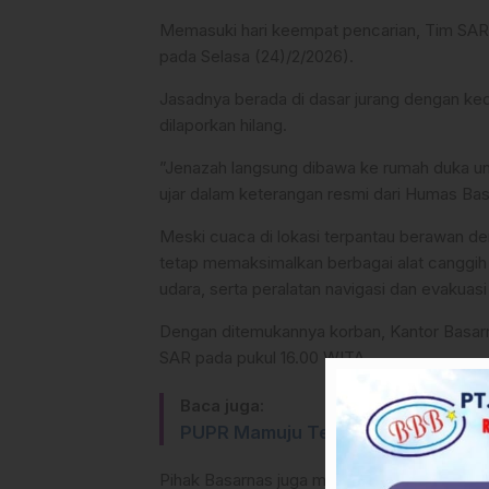
Memasuki hari keempat pencarian, Tim SA
pada Selasa (24)/2/2026).
Jasadnya berada di dasar jurang dengan kedal
dilaporkan hilang.
​”Jenazah langsung dibawa ke rumah duka un
ujar dalam keterangan resmi dari Humas Ba
​Meski cuaca di lokasi terpantau berawan d
tetap memaksimalkan berbagai alat canggih
udara, serta peralatan navigasi dan evakuasi 
​Dengan ditemukannya korban, Kantor Basa
SAR pada pukul 16.00 WITA.
Baca juga:
PUPR Mamuju Tengah Sosialisasi P
​Pihak Basarnas juga memberikan imbauan 