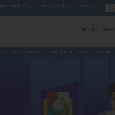
 Launching Unit Reaksi Cepat
Aktivis “W
Yang Diper
BERANDA
PRIVAC
olisi
Breaking News
Cipayung Plus
Daerah
Ekonomi