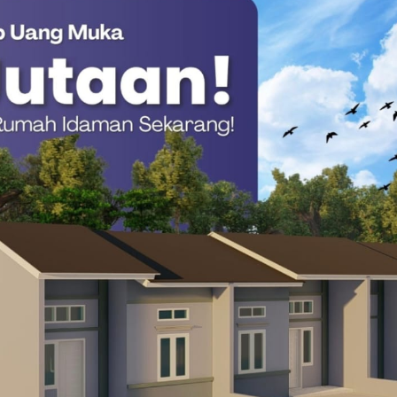
rutama bagi warga lanjut usia yang beraktivitas di area hutan
hnya.(*)
ah
BPBD Mamuju Tengah
Lansia hilang di Mateng