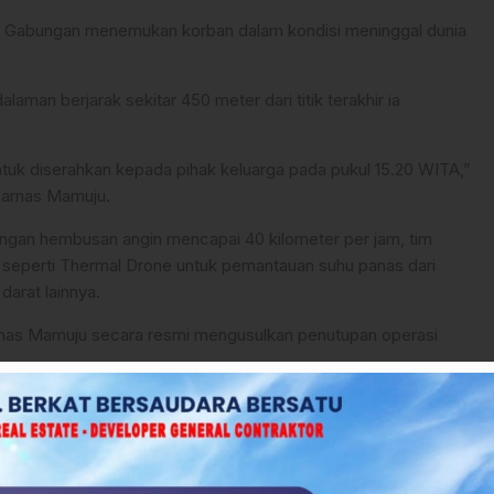
R Gabungan menemukan korban dalam kondisi meninggal dunia
aman berjarak sekitar 450 meter dari titik terakhir ia
tuk diserahkan kepada pihak keluarga pada pukul 15.20 WITA,”
sarnas Mamuju.
engan hembusan angin mencapai 40 kilometer per jam, tim
 seperti Thermal Drone untuk pemantauan suhu panas dari
darat lainnya.
rnas Mamuju secara resmi mengusulkan penutupan operasi
T
rogram DAK Sanitasi TA 2026
khusus kepada masyarakat mengingat medan di wilayah