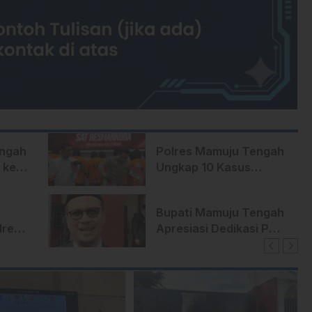
engah
Polres Mamuju Tengah
 ke
Ungkap 10 Kasus
Narkoba Dalam 3
Bulan
Bupati Mamuju Tengah
lres
Apresiasi Dedikasi Polri
di Bumi Lalla’
an
Tassisara’