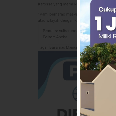
Karossa yang memiliki kontur terjal.
​”Kami berharap masyarakat lebih waspada, te
atau wilayah dengan kontur ekstrem,” tamba
Penulis
: sulbarupdate
Editor
: Ancha
Tags
Basarnas Mamuju
Berita Mamuju teng