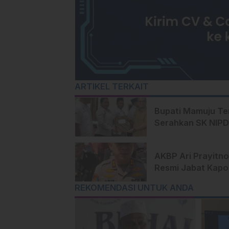
ARTIKEL TERKAIT
Bupati Mamuju T
Serahkan SK NIPD
Perangkat Desa
AKBP Ari Prayitno
Resmi Jabat Kapo
Mamuju Tengah,
REKOMENDASI UNTUK ANDA
Komitmen Lanjutk
Program Positif