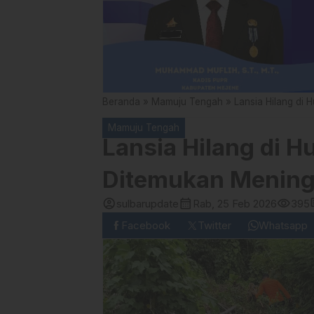
Beranda
»
Mamuju Tengah
»
Lansia Hilang di
Mamuju Tengah
Lansia Hilang di 
Ditemukan Mening
account_circle
calendar_month
visibility
co
sulbarupdate
Rab, 25 Feb 2026
395
Facebook
Twitter
Whatsapp