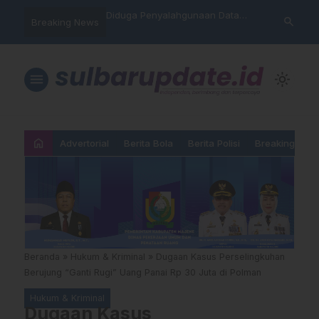
nyalahgunaan Data
Sat Reskrim Polres Majene
Aktivis “War
search
Breaking News
…
 Warga Mamasa Kaget
Launching Unit Reaksi Cepat
Mamasa: “KU
ercatat Menunggak di
Nama, Atura
Dipermainka
menu
light_mode
home
Advertorial
Berita Bola
Berita Polisi
Breaking New
Beranda
»
Hukum & Kriminal
»
Dugaan Kasus Perselingkuhan
Berujung “Ganti Rugi” Uang Panai Rp 30 Juta di Polman
Hukum & Kriminal
Dugaan Kasus