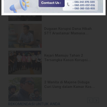
Polres Polman Amankan Pria
di Matakali Bersama 31 Paket
Sabu
Dugaan Korupsi Dana Hibah
STT Arastamar Mamasa
Masuk Tahap Pralidik, 19
Saksi Terperiksa
Kejari Mamuju Tahan 2
Tersangka Kasus Korupsi
Makan-Minum DPRD Rp795
Juta
2 Wanita di Majene Diduga
Curi Uang dalam Kamar Kos
Belasan Juta Rupiah
REKOMENDASI UNTUK ANDA