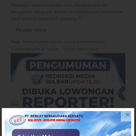
Meskipun diwarnai insiden fisik, kesepakatan ini
mengakhiri sengketa asmara tersebut tanpa berlanjut ke
ranah pidana yang lebih panjang.(*)
Penulis
: Ancha
Tags
Berita Polman hari ini
Kasus perselingkuhan
Perselingkuhan di Polman
Polsek Wonomulyo