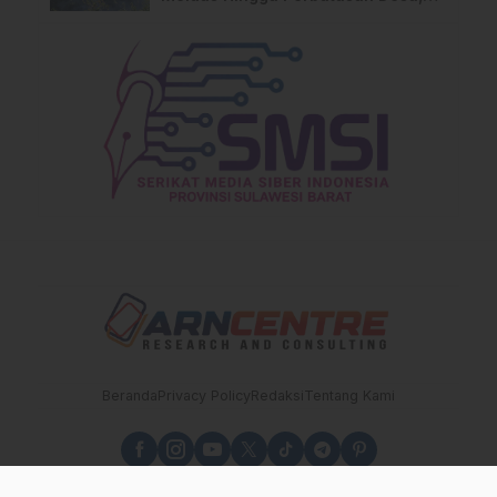
Warga Soroti Dugaan Kelalaian
Pemilik Lahan
Beranda
Privacy Policy
Redaksi
Tentang Kami