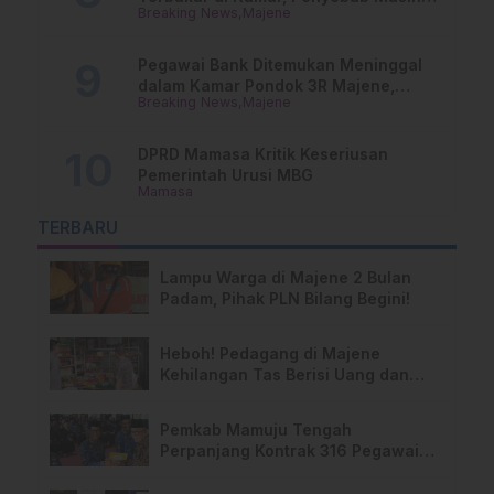
Breaking News
Majene
Misterius
Pegawai Bank Ditemukan Meninggal
dalam Kamar Pondok 3R Majene,
Breaking News
Majene
Polisi Lakukan Penyelidikan
DPRD Mamasa Kritik Keseriusan
Pemerintah Urusi MBG
Mamasa
TERBARU
Lampu Warga di Majene 2 Bulan
Padam, Pihak PLN Bilang Begini!
Heboh! Pedagang di Majene
Kehilangan Tas Berisi Uang dan
Barang Penting
Pemkab Mamuju Tengah
Perpanjang Kontrak 316 Pegawai
PPPK Hingga 2028