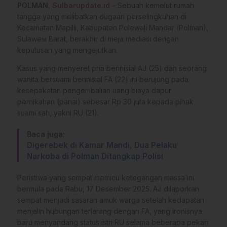
POLMAN
,
Sulbarupdate.id
– Sebuah kemelut rumah
tangga yang melibatkan dugaan perselingkuhan di
Kecamatan Mapilli, Kabupaten Polewali Mandar (Polman),
Sulawesi Barat, berakhir di meja mediasi dengan
keputusan yang mengejutkan.
Kasus yang menyeret pria berinisial AJ (25) dan seorang
wanita bersuami berinisial FA (22) ini berujung pada
kesepakatan pengembalian uang biaya dapur
pernikahan (panai) sebesar Rp 30 juta kepada pihak
suami sah, yakni RU (21).
Baca juga:
Digerebek di Kamar Mandi, Dua Pelaku
Narkoba di Polman Ditangkap Polisi
Peristiwa yang sempat memicu ketegangan massa ini
bermula pada Rabu, 17 Desember 2025. AJ dilaporkan
sempat menjadi sasaran amuk warga setelah kedapatan
menjalin hubungan terlarang dengan FA, yang ironisnya
baru menyandang status istri RU selama beberapa pekan