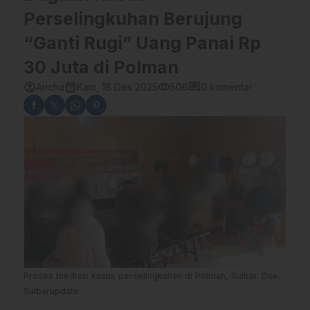
Perselingkuhan Berujung
“Ganti Rugi” Uang Panai Rp
30 Juta di Polman
account_circle
calendar_month
visibility
comment
Ancha
Kam, 18 Des 2025
506
0 komentar
Proses mediasi kasus perselingkuhan di Polman, Sulbar. Dok.
Sulbarupdate