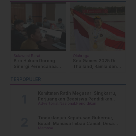
Sulawesi Barat
Olahraga
M
Biro Hukum Dorong
Sea Games 2025 Di
P
Sinergi Perencanaan
Thailand, Ramla dan
S
Pembangunan dengan
Kawan – Kawan
M
,5
Kerangka Regulasi
Sumbang Medali Emas
W
TERPOPULER
yang Kuat dan Taat
Asas dalam RKPD
Komitmen Ratih Megasari Singkarru,
Sulbar 2027
Perjuangkan Beasiswa Pendidikan
Advertorial
Nasional
Pendidikan
Dari PAUD Hingga Perguruan Tinggi
Tindaklanjuti Keputusan Gubernur,
Bupati Mamasa Imbau Camat, Desa
Mamasa
dan Lurah