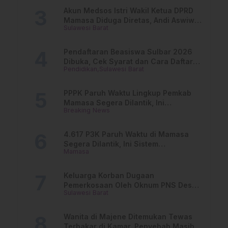
Akun Medsos Istri Wakil Ketua DPRD
Mamasa Diduga Diretas, Andi Aswiwin
Sulawesi Barat
Buka Suara
Pendaftaran Beasiswa Sulbar 2026
Dibuka, Cek Syarat dan Cara Daftar
Pendidikan
Sulawesi Barat
Online
PPPK Paruh Waktu Lingkup Pemkab
Mamasa Segera Dilantik, Ini
Breaking News
Jadwalnya!
4.617 P3K Paruh Waktu di Mamasa
Segera Dilantik, Ini Sistem
Mamasa
Penggajiannya!
Keluarga Korban Dugaan
Pemerkosaan Oleh Oknum PNS Desak
Sulawesi Barat
Transparansi Kejari Mamasa
Wanita di Majene Ditemukan Tewas
Terbakar di Kamar, Penyebab Masih