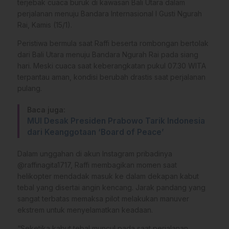
terjebak cuaca buruk di kawasan Bali Utara dalam
perjalanan menuju Bandara Internasional I Gusti Ngurah
Rai, Kamis (15/1).
Peristiwa bermula saat Raffi beserta rombongan bertolak
dari Bali Utara menuju Bandara Ngurah Rai pada siang
hari. Meski cuaca saat keberangkatan pukul 07.30 WITA
terpantau aman, kondisi berubah drastis saat perjalanan
pulang.
Baca juga:
MUI Desak Presiden Prabowo Tarik Indonesia
dari Keanggotaan ‘Board of Peace’
Dalam unggahan di akun Instagram pribadinya
@raffinagita1717, Raffi membagikan momen saat
helikopter mendadak masuk ke dalam dekapan kabut
tebal yang disertai angin kencang. Jarak pandang yang
sangat terbatas memaksa pilot melakukan manuver
ekstrem untuk menyelamatkan keadaan.
“Seketika kabut tebal muncul pada saat perjalanan