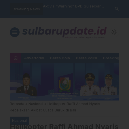
im Polres Majene
Aktivis “Warning” BPD Sulselbar
Idul Adha: J
search
Breaking News
 Unit Reaksi Cepat
Mamasa: “KUR; Modus Pinjam
Ketundukan 
Nama, Aturan Main Yang
Dipermainkan”
menu
light_mode
home
Advertorial
Berita Bola
Berita Polisi
Breaking New
Beranda
»
Nasional
»
Helikopter Raffi Ahmad Nyaris
Kecelakaan Akibat Cuaca Buruk di Bali
Nasional
Helikopter Raffi Ahmad Nyaris