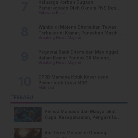
Keluarga Korban Dugaan
Pemerkosaan Oleh Oknum PNS Desak
Sulawesi Barat
Transparansi Kejari Mamasa
Wanita di Majene Ditemukan Tewas
Terbakar di Kamar, Penyebab Masih
Breaking News
Majene
Misterius
Pegawai Bank Ditemukan Meninggal
dalam Kamar Pondok 3R Majene,
Breaking News
Majene
Polisi Lakukan Penyelidikan
DPRD Mamasa Kritik Keseriusan
Pemerintah Urusi MBG
Mamasa
TERBARU
Pemda Mamasa dan Masyarakat
Capai Kesepahaman, Pengaktifan
TPA Salurano Resmi Bergulir
Api Terus Meluas di Gunung