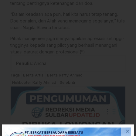
tentang pentingnya ketenangan dan doa.
“Dalam keadaan apa pun, hati kita harus tetap tenang.
Doa berjalan, dan Allah yang memegang segalanya,” tulis
suami Nagita Slavina tersebut.
Pihak manajemen juga menyampaikan apresiasi setinggi-
tingginya kepada sang pilot yang berhasil menangani
situasi darurat dengan profesional.(*)
Penulis
: Ancha
Tags
Berita Artis
Berita Raffy Ahmad
Helikopter Raffy Ahmad
Selebriti