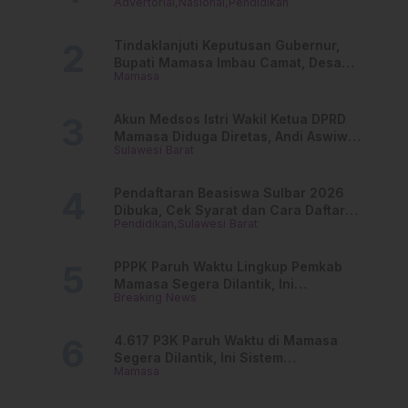
Advertorial
Nasional
Pendidikan
Dari PAUD Hingga Perguruan Tinggi
Tindaklanjuti Keputusan Gubernur,
Bupati Mamasa Imbau Camat, Desa
Mamasa
dan Lurah
Akun Medsos Istri Wakil Ketua DPRD
Mamasa Diduga Diretas, Andi Aswiwin
Sulawesi Barat
Buka Suara
Pendaftaran Beasiswa Sulbar 2026
Dibuka, Cek Syarat dan Cara Daftar
Pendidikan
Sulawesi Barat
Online
PPPK Paruh Waktu Lingkup Pemkab
Mamasa Segera Dilantik, Ini
Breaking News
Jadwalnya!
4.617 P3K Paruh Waktu di Mamasa
Segera Dilantik, Ini Sistem
Mamasa
Penggajiannya!