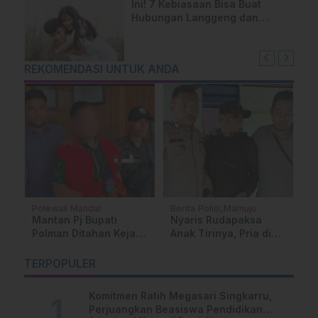
Ini! 7 Kebiasaan Bisa Buat
Hubungan Langgeng dan
Tetap Rukun
REKOMENDASI UNTUK ANDA
Polewali Mandar
Berita Polisi
Mamuju
P
Mantan Pj Bupati
Nyaris Rudapaksa
G
Polman Ditahan Kejari
Anak Tirinya, Pria di
T
Terkait Kasus
Mamuju Ditangkap
P
Penipuan Seragam
Polisi
s
TERPOPULER
Linmas
d
Komitmen Ratih Megasari Singkarru,
Perjuangkan Beasiswa Pendidikan