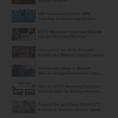
Rewata Majene
HMI Komisariat STIKES BBM
Salurkan Bantuan bagi Korban
Kebakaran di Limboro
SPPG Mehalaan Salurkan MBG ke
Ribuan Penerima Manfaat
Jelang HUT ke-81 RI, Anggota
Paskibraka Mamasa Genjot Latihan
Kebakaran Lahan di Majene
Meluas Hingga Perbatasan Desa,
Warga Soroti Dugaan Kelalaian
Pemilik Lahan
Hari ini, SPPG Bambang Salurkan
Bantuan MBG ke Ribuan Penerima
Manfaat
Dugaan Korupsi Dana Hibah STT
Arastamar Mamasa Masuk Tahap
Pralidik, 19 Saksi Terperiksa