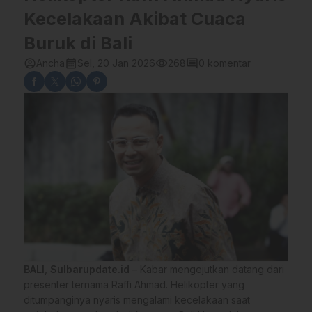
Kecelakaan Akibat Cuaca
Buruk di Bali
account_circle
calendar_month
visibility
comment
Ancha
Sel, 20 Jan 2026
268
0 komentar
BALI
,
Sulbarupdate.id
– Kabar mengejutkan datang dari
presenter ternama Raffi Ahmad. Helikopter yang
ditumpanginya nyaris mengalami kecelakaan saat