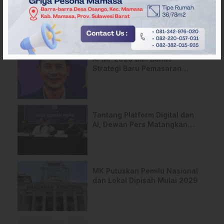
ARTIKEL TERKAIT
APMF 2026 Bali Bahas
Strategi Baru Pemasaran
Digital
Tantang Platform Digital dan
AI, Dewan Pers Matangkan
Usulan RUU Hak Cipta
MK Putuskan Pemilu Nasional
dan Lokal Dipisah Mulai 2029