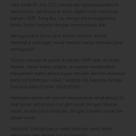
​Lahir pada 25 Juni 2011, sulung dari tiga bersaudara ini
menemukan gairahnya di dunia digital sejak memasuki
bangku SMP. Sang Ibu, Lia, mengisahkan bagaimana
Aniela harus bergelut dengan keterbatasan alat.
Menggunakan perangkat seluler standar, Aniela
merangkai potongan visual menjadi narasi motivasi yang
menggugah.
​”Ia baru mengenal gawai di bangku SMP atas izin kami.
Namun, dalam waktu singkat, ia mampu menaklukkan
manajemen waktu antara tugas sekolah dan kecintaannya
pada penyuntingan video,” ungkap Lia, kepada Jurnalis
Sulbarupdate.id Senin (30/3/2026).
​Hambatan teknis tak pernah menyurutkan langkahnya. Di
saat teman sebayanya mungkin asyik dengan hiburan
instan, Aniela justru berjibaku dengan estetika visual dan
pesan moral.
Hasilnya? Sebuah karya video motivasi yang dinilai
sempurna oleh dewan juri di Lampung.