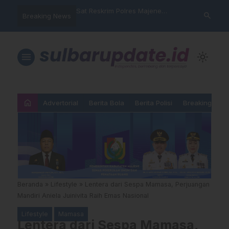
nyalahgunaan Data
Sat Reskrim Polres Majene
Aktivis “War
search
Breaking News
 Warga Mamasa Kaget
Launching Unit Reaksi Cepat
Mamasa: “KU
ercatat Menunggak di
Nama, Atura
Dipermainka
menu
light_mode
home
Advertorial
Berita Bola
Berita Polisi
Breaking New
Beranda
»
Lifestyle
»
Lentera dari Sespa Mamasa, Perjuangan
Mandiri Aniela Juinivita Raih Emas Nasional
Lifestyle
Mamasa
Lentera dari Sespa Mamasa,