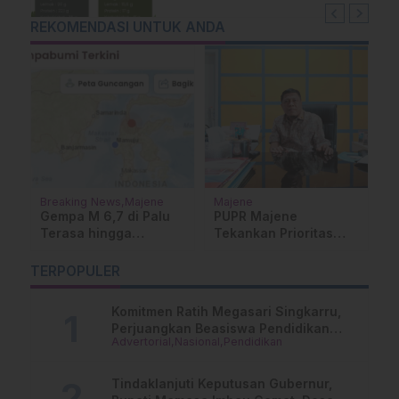
REKOMENDASI UNTUK ANDA
Pemerintahan
Berita Bola
M
Sulawesi Barat
Mamuju Tengah
P
Akselerasi
Polres Mamuju Tengah
R
Pembangunan SDM,
Ungkap 10 Kasus
D
Bidang P2KB Resmi
Narkoba Dalam 3
n
K
TERPOPULER
Bergabung dengan
Bulan
P
Dinkes Sulbar
P
Komitmen Ratih Megasari Singkarru,
Perjuangkan Beasiswa Pendidikan
Advertorial
Nasional
Pendidikan
Dari PAUD Hingga Perguruan Tinggi
Tindaklanjuti Keputusan Gubernur,