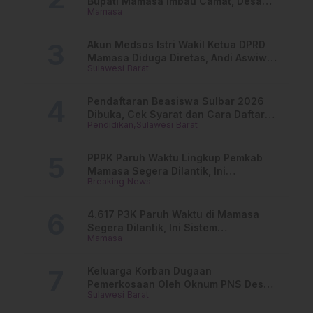
Bupati Mamasa Imbau Camat, Desa
Mamasa
dan Lurah
Akun Medsos Istri Wakil Ketua DPRD
Mamasa Diduga Diretas, Andi Aswiwin
Sulawesi Barat
Buka Suara
Pendaftaran Beasiswa Sulbar 2026
Dibuka, Cek Syarat dan Cara Daftar
Pendidikan
Sulawesi Barat
Online
PPPK Paruh Waktu Lingkup Pemkab
Mamasa Segera Dilantik, Ini
Breaking News
Jadwalnya!
4.617 P3K Paruh Waktu di Mamasa
Segera Dilantik, Ini Sistem
Mamasa
Penggajiannya!
Keluarga Korban Dugaan
Pemerkosaan Oleh Oknum PNS Desak
Sulawesi Barat
Transparansi Kejari Mamasa