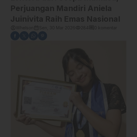
Perjuangan Mandiri Aniela
Juinivita Raih Emas Nasional
account_circle
calendar_month
visibility
comment
Whelson
Sen, 30 Mar 2026
284
0 komentar