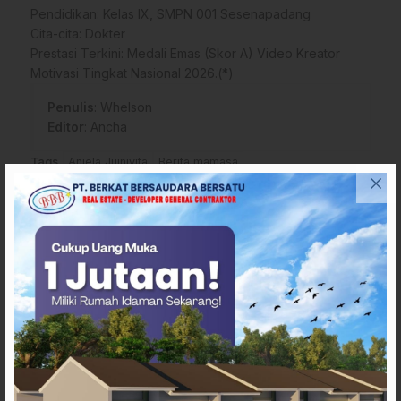
​Pendidikan: Kelas IX, SMPN 001 Sesenapadang
​Cita-cita: Dokter
​Prestasi Terkini: Medali Emas (Skor A) Video Kreator
Motivasi Tingkat Nasional 2026.(*)
Penulis
: Whelson
Editor
: Ancha
Tags
Aniela Juinivita
Berita mamasa
Kreator Motivasi Tingkat Nasional 2026