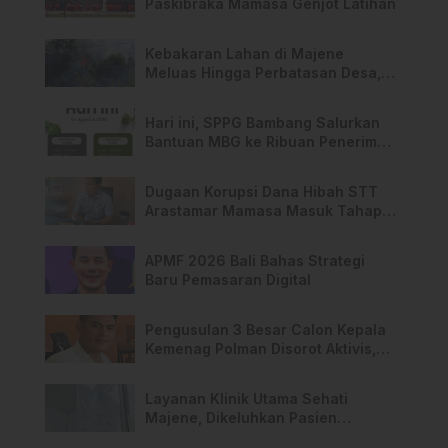
Paskibraka Mamasa Genjot Latihan
Kebakaran Lahan di Majene
Meluas Hingga Perbatasan Desa,
Warga Soroti Dugaan Kelalaian
Pemilik Lahan
Hari ini, SPPG Bambang Salurkan
Bantuan MBG ke Ribuan Penerima
Manfaat
Dugaan Korupsi Dana Hibah STT
Arastamar Mamasa Masuk Tahap
Pralidik, 19 Saksi Terperiksa
APMF 2026 Bali Bahas Strategi
Baru Pemasaran Digital
Pengusulan 3 Besar Calon Kepala
Kemenag Polman Disorot Aktivis,
Riskul:”Ada Dugaan Nepotisme “
Layanan Klinik Utama Sehati
Majene, Dikeluhkan Pasien
Pengguna BPJS Gratis