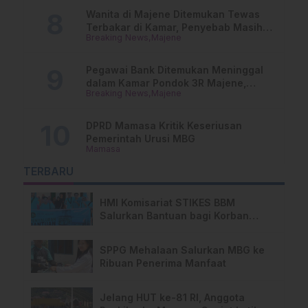
Wanita di Majene Ditemukan Tewas
Terbakar di Kamar, Penyebab Masih
Breaking News
Majene
Misterius
Pegawai Bank Ditemukan Meninggal
dalam Kamar Pondok 3R Majene,
Breaking News
Majene
Polisi Lakukan Penyelidikan
DPRD Mamasa Kritik Keseriusan
Pemerintah Urusi MBG
Mamasa
TERBARU
HMI Komisariat STIKES BBM
Salurkan Bantuan bagi Korban
Kebakaran di Limboro
SPPG Mehalaan Salurkan MBG ke
Ribuan Penerima Manfaat
Jelang HUT ke-81 RI, Anggota