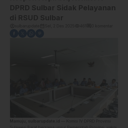
DPRD Sulbar Sidak Pelayanan
di RSUD Sulbar
account_circle
calendar_month
visibility
comment
sulbarupdate
Sel, 2 Des 2025
461
0 komentar
Mamuju, sulbarupdate.id
— Komisi IV DPRD Provinsi
Sulawesi Barat bersama unsur Pemerintah Provinsi, yakni