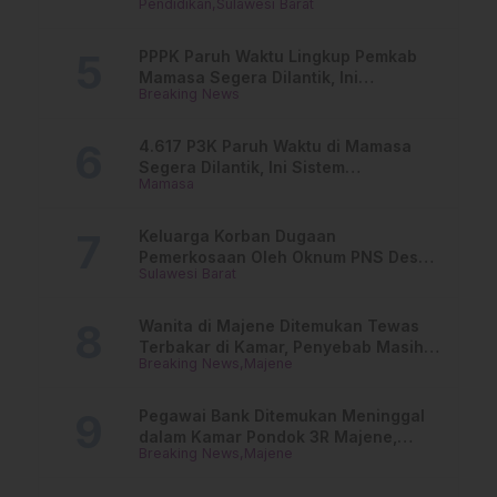
Pendidikan
Sulawesi Barat
Online
PPPK Paruh Waktu Lingkup Pemkab
Mamasa Segera Dilantik, Ini
Breaking News
Jadwalnya!
4.617 P3K Paruh Waktu di Mamasa
Segera Dilantik, Ini Sistem
Mamasa
Penggajiannya!
Keluarga Korban Dugaan
Pemerkosaan Oleh Oknum PNS Desak
Sulawesi Barat
Transparansi Kejari Mamasa
Wanita di Majene Ditemukan Tewas
Terbakar di Kamar, Penyebab Masih
Breaking News
Majene
Misterius
Pegawai Bank Ditemukan Meninggal
dalam Kamar Pondok 3R Majene,
Breaking News
Majene
Polisi Lakukan Penyelidikan