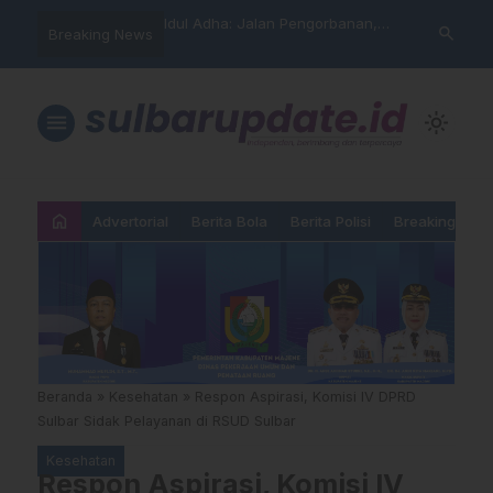
arning” BPD Sulselbar
Idul Adha: Jalan Pengorbanan,
PUPR Majene 
search
Breaking News
KUR; Modus Pinjam
Ketundukan dan Kemanusiaan
Lintas Lemba
ran Main Yang
Hadiri Sertij
kan”
Agama
menu
light_mode
home
Advertorial
Berita Bola
Berita Polisi
Breaking New
Beranda
»
Kesehatan
»
Respon Aspirasi, Komisi IV DPRD
Sulbar Sidak Pelayanan di RSUD Sulbar
Kesehatan
Respon Aspirasi, Komisi IV