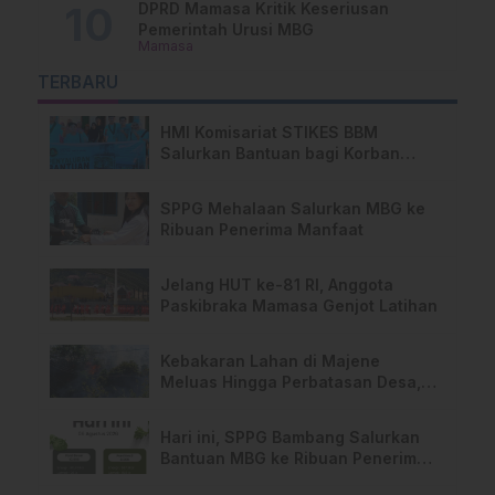
DPRD Mamasa Kritik Keseriusan
Pemerintah Urusi MBG
Mamasa
TERBARU
HMI Komisariat STIKES BBM
Salurkan Bantuan bagi Korban
Kebakaran di Limboro
SPPG Mehalaan Salurkan MBG ke
Ribuan Penerima Manfaat
Jelang HUT ke-81 RI, Anggota
Paskibraka Mamasa Genjot Latihan
Kebakaran Lahan di Majene
Meluas Hingga Perbatasan Desa,
Warga Soroti Dugaan Kelalaian
Pemilik Lahan
Hari ini, SPPG Bambang Salurkan
Bantuan MBG ke Ribuan Penerima
Manfaat