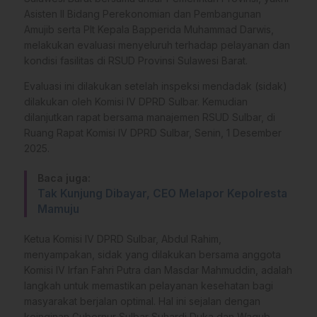
Asisten II Bidang Perekonomian dan Pembangunan
Amujib serta Plt Kepala Bapperida Muhammad Darwis,
melakukan evaluasi menyeluruh terhadap pelayanan dan
kondisi fasilitas di RSUD Provinsi Sulawesi Barat.
Evaluasi ini dilakukan setelah inspeksi mendadak (sidak)
dilakukan oleh Komisi IV DPRD Sulbar. Kemudian
dilanjutkan rapat bersama manajemen RSUD Sulbar, di
Ruang Rapat Komisi IV DPRD Sulbar, Senin, 1 Desember
2025.
Baca juga:
Tak Kunjung Dibayar, CEO Melapor Kepolresta
Mamuju
Ketua Komisi IV DPRD Sulbar, Abdul Rahim,
menyampakan, sidak yang dilakukan bersama anggota
Komisi IV Irfan Fahri Putra dan Masdar Mahmuddin, adalah
langkah untuk memastikan pelayanan kesehatan bagi
masyarakat berjalan optimal. Hal ini sejalan dengan
keinginan Gubernur Sulbar Suhardi Duka dan Wagub