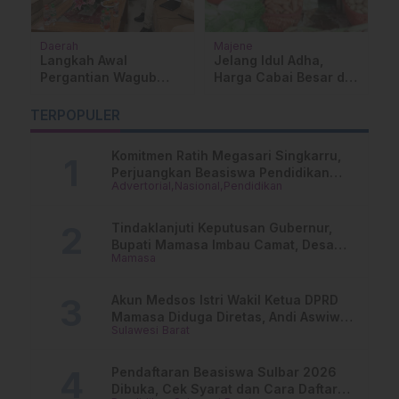
ni
Daerah
Majene
Ad
Su
a
Langkah Awal
Jelang Idul Adha,
S
Pergantian Wagub
Harga Cabai Besar di
S
Sulbar, DPRD
Majene Meroket,
t
Agendakan Paripurna
Tembus Rp80 Ribu
TERPOPULER
Penting
Perkilo
Komitmen Ratih Megasari Singkarru,
Perjuangkan Beasiswa Pendidikan
Advertorial
Nasional
Pendidikan
Dari PAUD Hingga Perguruan Tinggi
Tindaklanjuti Keputusan Gubernur,
Bupati Mamasa Imbau Camat, Desa
Mamasa
dan Lurah
Akun Medsos Istri Wakil Ketua DPRD
Mamasa Diduga Diretas, Andi Aswiwin
Sulawesi Barat
Buka Suara
Pendaftaran Beasiswa Sulbar 2026
Dibuka, Cek Syarat dan Cara Daftar