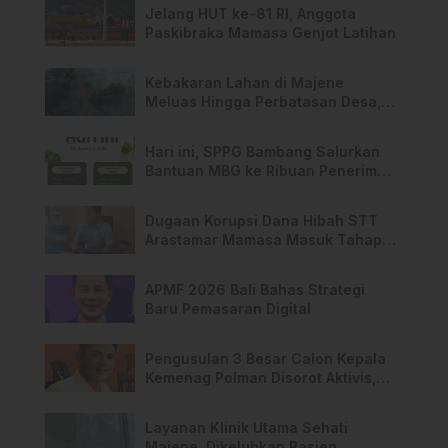
Jelang HUT ke-81 RI, Anggota
Paskibraka Mamasa Genjot Latihan
Kebakaran Lahan di Majene
Meluas Hingga Perbatasan Desa,
Warga Soroti Dugaan Kelalaian
Pemilik Lahan
Hari ini, SPPG Bambang Salurkan
Bantuan MBG ke Ribuan Penerima
Manfaat
Dugaan Korupsi Dana Hibah STT
Arastamar Mamasa Masuk Tahap
Pralidik, 19 Saksi Terperiksa
APMF 2026 Bali Bahas Strategi
Baru Pemasaran Digital
Pengusulan 3 Besar Calon Kepala
Kemenag Polman Disorot Aktivis,
Riskul:”Ada Dugaan Nepotisme “
Layanan Klinik Utama Sehati
Majene, Dikeluhkan Pasien