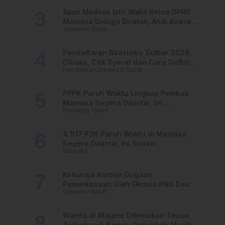
Akun Medsos Istri Wakil Ketua DPRD
Mamasa Diduga Diretas, Andi Aswiwin
Sulawesi Barat
Buka Suara
Pendaftaran Beasiswa Sulbar 2026
Dibuka, Cek Syarat dan Cara Daftar
Pendidikan
Sulawesi Barat
Online
PPPK Paruh Waktu Lingkup Pemkab
Mamasa Segera Dilantik, Ini
Breaking News
Jadwalnya!
4.617 P3K Paruh Waktu di Mamasa
Segera Dilantik, Ini Sistem
Mamasa
Penggajiannya!
Keluarga Korban Dugaan
Pemerkosaan Oleh Oknum PNS Desak
Sulawesi Barat
Transparansi Kejari Mamasa
Wanita di Majene Ditemukan Tewas
Terbakar di Kamar, Penyebab Masih