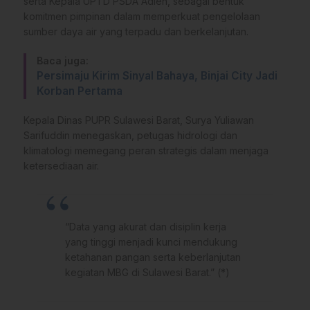
serta Kepala UPTD PSDA Adien, sebagai bentuk
komitmen pimpinan dalam memperkuat pengelolaan
sumber daya air yang terpadu dan berkelanjutan.
Baca juga:
Persimaju Kirim Sinyal Bahaya, Binjai City Jadi
Korban Pertama
Kepala Dinas PUPR Sulawesi Barat, Surya Yuliawan
Sarifuddin menegaskan, petugas hidrologi dan
klimatologi memegang peran strategis dalam menjaga
ketersediaan air.
“Data yang akurat dan disiplin kerja
yang tinggi menjadi kunci mendukung
ketahanan pangan serta keberlanjutan
kegiatan MBG di Sulawesi Barat.” (*)