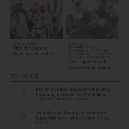
Mamuju Tengah
Advertorial
Ad
sa
Breaking News
H
Tiba di Kampung
Cipayung Plus
Daerah
ut
S
Halaman, Jemaah Haji
Hukum & Kriminal
Mamuju
D
M
Sulawesi
Sulawesi Barat
Mamuju Tengah
Aksi Unjuk Rasa di
U
Tampil Nyentrik
Kantor Pajak Mamuju
dengan Busana Khas
Sempat Ricuh
Bugis
TERPOPULER
Komitmen Ratih Megasari Singkarru,
Perjuangkan Beasiswa Pendidikan
Advertorial
Nasional
Pendidikan
Dari PAUD Hingga Perguruan Tinggi
Tindaklanjuti Keputusan Gubernur,
Bupati Mamasa Imbau Camat, Desa
Mamasa
dan Lurah