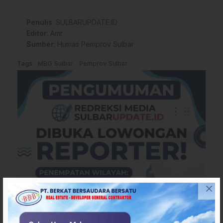
Penulis
: SULBARUPDATE.ID
Editor
: Amr
Sumber
:
Humas Pemprov Sulbar
Tags
MBG Sulbar
Pemprov Sulbar