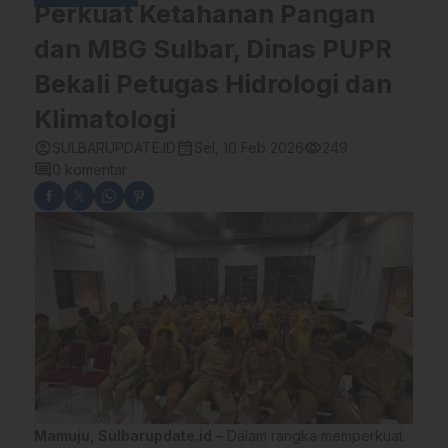
Perkuat Ketahanan Pangan
dan MBG Sulbar, Dinas PUPR
Bekali Petugas Hidrologi dan
Klimatologi
account_circle
calendar_month
visibility
SULBARUPDATE.ID
Sel, 10 Feb 2026
249
comment
0 komentar
Mamuju, Sulbarupdate.id –
Dalam rangka memperkuat