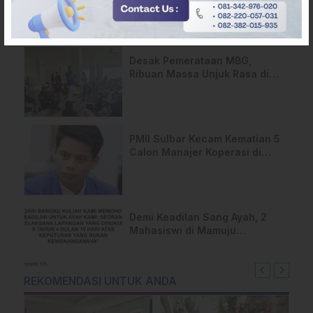
Kantongi SK DPP untuk
Samsul Samad
Desak Pemerataan MBG,
Ribuan Massa Unjuk Rasa di
DPRD Sulbar
PMII Sulbar Kecam Kematian 5
Calon Manajer Koperasi di
Pelatihan Kemenhan
Demi Keadilan Sang Ayah, 2
Mahasiswi di Mamuju
Layangkan Surat Terbuka
untuk Presiden
REKOMENDASI UNTUK ANDA