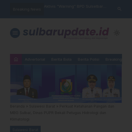
im Polres Majene
Aktivis “Warning” BPD Sulselbar
Idul Adha: J
search
Breaking News
 Unit Reaksi Cepat
Mamasa: “KUR; Modus Pinjam
Ketundukan 
Nama, Aturan Main Yang
Dipermainkan”
menu
light_mode
home
Advertorial
Berita Bola
Berita Polisi
Breaking New
Beranda
»
Sulawesi Barat
»
Perkuat Ketahanan Pangan dan
MBG Sulbar, Dinas PUPR Bekali Petugas Hidrologi dan
Klimatologi
Sulawesi Barat