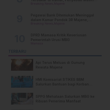
Breaking News
Majene
Misterius
Pegawai Bank Ditemukan Meninggal
dalam Kamar Pondok 3R Majene,
Breaking News
Majene
Polisi Lakukan Penyelidikan
DPRD Mamasa Kritik Keseriusan
Pemerintah Urusi MBG
Mamasa
TERBARU
Api Terus Meluas di Gunung
Rewata Majene
HMI Komisariat STIKES BBM
Salurkan Bantuan bagi Korban
Kebakaran di Limboro
SPPG Mehalaan Salurkan MBG ke
Ribuan Penerima Manfaat