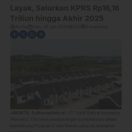
Layak, Salurkan KPRS Rp16,16
Triliun hingga Akhir 2025
account_circle
calendar_month
visibility
comment
Ancha
Kam, 29 Jan 2026
273
0 komentar
JAKARTA
,
Sulbarupdate.id
– PT Bank Rakyat Indonesia
(Persero) Tbk terus mempertegas komitmennya dalam
mendukung Program 3 Juta Rumah yang dicanangkan