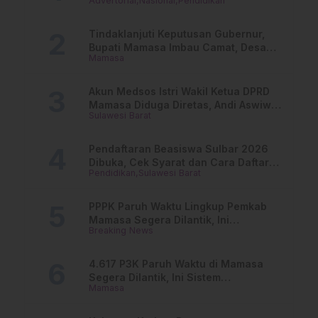
Advertorial
Nasional
Pendidikan
Dari PAUD Hingga Perguruan Tinggi
Tindaklanjuti Keputusan Gubernur,
Bupati Mamasa Imbau Camat, Desa
Mamasa
dan Lurah
Akun Medsos Istri Wakil Ketua DPRD
Mamasa Diduga Diretas, Andi Aswiwin
Sulawesi Barat
Buka Suara
Pendaftaran Beasiswa Sulbar 2026
Dibuka, Cek Syarat dan Cara Daftar
Pendidikan
Sulawesi Barat
Online
PPPK Paruh Waktu Lingkup Pemkab
Mamasa Segera Dilantik, Ini
Breaking News
Jadwalnya!
4.617 P3K Paruh Waktu di Mamasa
Segera Dilantik, Ini Sistem
Mamasa
Penggajiannya!