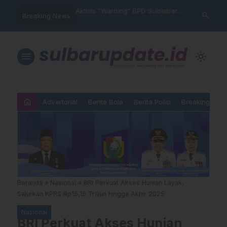
im Polres Majene
Aktivis “Warning” BPD Sulselbar
Idul Adha: J
search
Breaking News
 Unit Reaksi Cepat
Mamasa: “KUR; Modus Pinjam
Ketundukan 
Nama, Aturan Main Yang
Dipermainkan”
menu
light_mode
home
Advertorial
Berita Bola
Berita Polisi
Breaking New
Beranda
»
Nasional
»
BRI Perkuat Akses Hunian Layak,
Salurkan KPRS Rp16,16 Triliun hingga Akhir 2025
Nasional
BRI Perkuat Akses Hunian