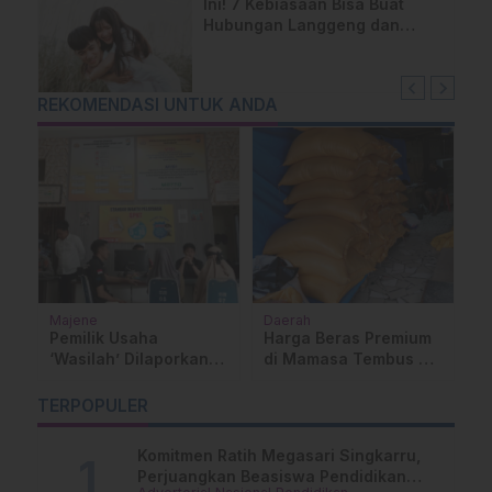
Ini! 7 Kebiasaan Bisa Buat
Hubungan Langgeng dan
Tetap Rukun
REKOMENDASI UNTUK ANDA
Majene
Daerah
B
ak
Pemilik Usaha
Harga Beras Premium
R
an
‘Wasilah’ Dilaporkan
di Mamasa Tembus Rp
P
ke Polres Majene atas
15 Ribu per Liter
T
an
Dugaan Kasus
M
TERPOPULER
Penipuan
W
Menyasar Penunggak
Komitmen Ratih Megasari Singkarru,
Perjuangkan Beasiswa Pendidikan