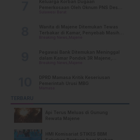
Keluarga Korban Dugaan
Pemerkosaan Oleh Oknum PNS Desak
Sulawesi Barat
Transparansi Kejari Mamasa
Wanita di Majene Ditemukan Tewas
Terbakar di Kamar, Penyebab Masih
Breaking News
Majene
Misterius
Pegawai Bank Ditemukan Meninggal
dalam Kamar Pondok 3R Majene,
Breaking News
Majene
Polisi Lakukan Penyelidikan
DPRD Mamasa Kritik Keseriusan
Pemerintah Urusi MBG
Mamasa
TERBARU
Api Terus Meluas di Gunung
Rewata Majene
HMI Komisariat STIKES BBM
Salurkan Bantuan bagi Korban