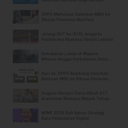
Kebakaran di Limboro
SPPG Mehalaan Salurkan MBG ke
Ribuan Penerima Manfaat
Jelang HUT ke-81 RI, Anggota
Paskibraka Mamasa Genjot Latihan
Kebakaran Lahan di Majene
Meluas Hingga Perbatasan Desa,
Warga Soroti Dugaan Kelalaian
Pemilik Lahan
Hari ini, SPPG Bambang Salurkan
Bantuan MBG ke Ribuan Penerima
Manfaat
Dugaan Korupsi Dana Hibah STT
Arastamar Mamasa Masuk Tahap
Pralidik, 19 Saksi Terperiksa
APMF 2026 Bali Bahas Strategi
Baru Pemasaran Digital