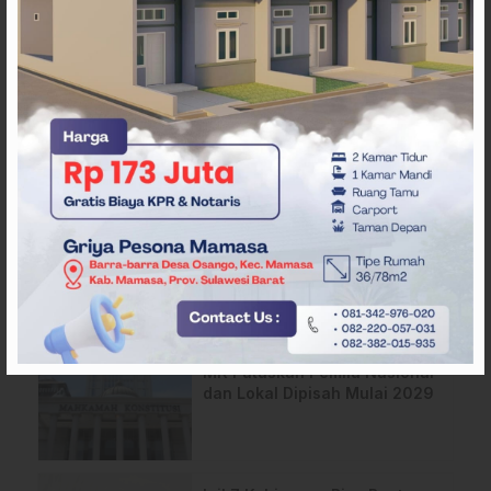
ARTIKEL TERKAIT
APMF 2026 Bali Bahas
Strategi Baru Pemasaran
Digital
Tantang Platform Digital dan
AI, Dewan Pers Matangkan
Usulan RUU Hak Cipta
MK Putuskan Pemilu Nasional
dan Lokal Dipisah Mulai 2029