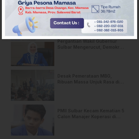
ARTIKEL TERKAIT
Pergantian Wakil Gubernur
Sulbar Mengerucut, Demokrat
Kantongi SK DPP untuk
Samsul Samad
Desak Pemerataan MBG,
Ribuan Massa Unjuk Rasa di
DPRD Sulbar
PMII Sulbar Kecam Kematian 5
Calon Manajer Koperasi di
Pelatihan Kemenhan