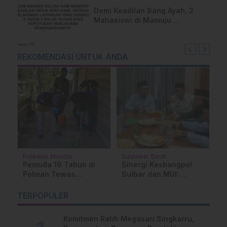
Demi Keadilan Sang Ayah, 2
Mahasiswi di Mamuju
Layangkan Surat Terbuka
untuk Presiden
REKOMENDASI UNTUK ANDA
Polewali Mandar
Sulawesi Barat
D
Su
Pemuda 19 Tahun di
Sinergi Kesbangpol
P
Polman Tewas
Sulbar dan MUI:
A
Gantung diri dalam
Perkuat Dakwah
S
Kamar
Menyejukkan dan
TERPOPULER
5
A
Ketahanan Umat
Komitmen Ratih Megasari Singkarru,