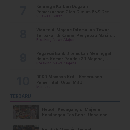
Keluarga Korban Dugaan
Pemerkosaan Oleh Oknum PNS Desak
Sulawesi Barat
Transparansi Kejari Mamasa
Wanita di Majene Ditemukan Tewas
Terbakar di Kamar, Penyebab Masih
Breaking News
Majene
Misterius
Pegawai Bank Ditemukan Meninggal
dalam Kamar Pondok 3R Majene,
Breaking News
Majene
Polisi Lakukan Penyelidikan
DPRD Mamasa Kritik Keseriusan
Pemerintah Urusi MBG
Mamasa
TERBARU
Heboh! Pedagang di Majene
Kehilangan Tas Berisi Uang dan
Barang Penting
Pemkab Mamuju Tengah