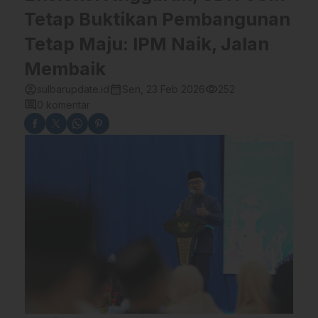
Tetap Buktikan Pembangunan
Tetap Maju: IPM Naik, Jalan
Membaik
account_circle
calendar_month
visibility
sulbarupdate.id
Sen, 23 Feb 2026
252
comment
0 komentar