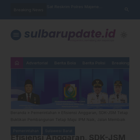
nyalahgunaan Data
Sat Reskrim Polres Majene
Aktivis “War
search
Breaking News
 Warga Mamasa Kaget
Launching Unit Reaksi Cepat
Mamasa: “KU
ercatat Menunggak di
Nama, Atura
Dipermainka
menu
light_mode
home
Advertorial
Berita Bola
Berita Polisi
Breaking New
Beranda
»
Pemerintahan
»
Efisiensi Anggaran, SDK-JSM Tetap
Buktikan Pembangunan Tetap Maju: IPM Naik, Jalan Membaik
Pemerintahan
Sulawesi Barat
Efisiensi Anggaran, SDK-JSM