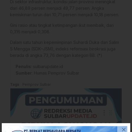
Di sektor infrastruktur, kondisi jalan provinsi meningkat
dari 46,89 persen menjadi 49,77 persen. Angka
kemiskinan turun dari 10,71 persen menjadi 10,18 persen.
Gini rasio atau tingkat ketimpangan ikut membaik, dari
0,316 menjadi 0,308.
Dalam satu tahun kepemimpinan Suhardi Duka dan Salim
S Mengga (SDK–JSM), indeks reformasi birokrasi juga
berada di angka 73,76 dengan kategori BB. (*)
Penulis
: sulbarupdate.id
Sumber
:
Humas Pemprov Sulbar
Tags
Pemprov Sulbar