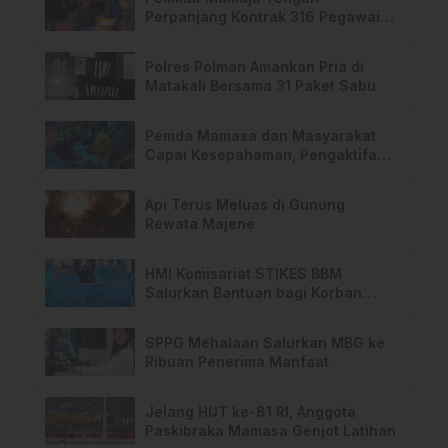
Perpanjang Kontrak 316 Pegawai
PPPK Hingga 2028
Polres Polman Amankan Pria di
Matakali Bersama 31 Paket Sabu
Pemda Mamasa dan Masyarakat
Capai Kesepahaman, Pengaktifan
TPA Salurano
Api Terus Meluas di Gunung
Rewata Majene
HMI Komisariat STIKES BBM
Salurkan Bantuan bagi Korban
Kebakaran di Limboro
SPPG Mehalaan Salurkan MBG ke
Ribuan Penerima Manfaat
Jelang HUT ke-81 RI, Anggota
Paskibraka Mamasa Genjot Latihan