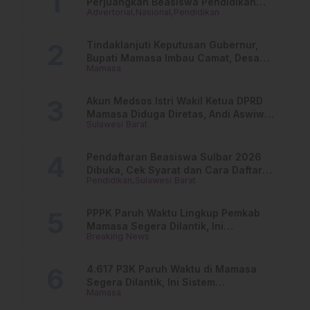
Perjuangkan Beasiswa Pendidikan
Advertorial
Nasional
Pendidikan
Dari PAUD Hingga Perguruan Tinggi
Tindaklanjuti Keputusan Gubernur,
Bupati Mamasa Imbau Camat, Desa
Mamasa
dan Lurah
Akun Medsos Istri Wakil Ketua DPRD
Mamasa Diduga Diretas, Andi Aswiwin
Sulawesi Barat
Buka Suara
Pendaftaran Beasiswa Sulbar 2026
Dibuka, Cek Syarat dan Cara Daftar
Pendidikan
Sulawesi Barat
Online
PPPK Paruh Waktu Lingkup Pemkab
Mamasa Segera Dilantik, Ini
Breaking News
Jadwalnya!
4.617 P3K Paruh Waktu di Mamasa
Segera Dilantik, Ini Sistem
Mamasa
Penggajiannya!