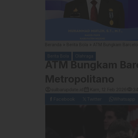
Beranda
»
Berita Bola
»
ATM Bungkam Barcelona
Berita Bola
Olahraga
ATM Bungkam Barce
Metropolitano
account_circle
calendar_month
visibility
sulbarupdate.id
Kam, 12 Feb 2026
3
Facebook
Twitter
Whatsapp