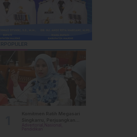
ERPOPULER
Komitmen Ratih Megasari
Singkarru, Perjuangkan
Advertorial
Nasional
Beasiswa Pendidikan Dari
Pendidikan
PAUD Hingga Perguruan