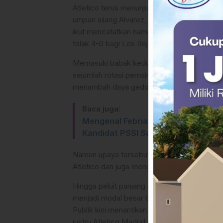
Atletico terus menunjukkan dominasi. Ad
umpan silang Alvarez, memperlebar jarak menj
ikut mencatatkan namanya di papan skor p
telak 4-0 bagi Los Rojiblancos.
Memasuki babak kedua, pelatih Barcelona, 
sejumlah rotasi pemain. Striker utama asal 
menambah daya gedor.
Baca juga:
Mengenal Febrianto Wijaya, Main Bo
Kandidat PSSI Sulbar
Namun upaya tersebut belum membuahkan has
Atletico dan juga mengalami tekanan mental 
Hingga peluit panjang dibunyikan, skor teta
menjadi modal besar bagi Atletico jelang le
Publik kini menantikan apakah Blaugrana 
justru Atletico Madrid yang akan mengunci 