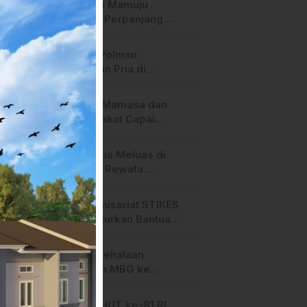
Pemkab Mamuju
Tengah Perpanjang
Kontrak 316 Pegawai
PPPK Hingga 2028
Polres Polman
Amankan Pria di
Matakali Bersama 31
Paket Sabu
Pemda Mamasa dan
Masyarakat Capai
Kesepahaman,
Pengaktifan TPA
Api Terus Meluas di
Salurano
Gunung Rewata
Majene
HMI Komisariat STIKES
BBM Salurkan Bantuan
bagi Korban Kebakaran
di Limboro
SPPG Mehalaan
Salurkan MBG ke
Ribuan Penerima
Manfaat
Jelang HUT ke-81 RI,