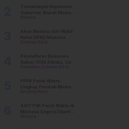
Tinggi
Tindaklanjuti Keputusan
Gubernur, Bupati Mamasa
Mamasa
Imbau Camat, Desa dan
Lurah
Akun Medsos Istri Wakil
Ketua DPRD Mamasa
Sulawesi Barat
Diduga Diretas, Andi
Aswiwin Buka Suara
Pendaftaran Beasiswa
Sulbar 2026 Dibuka, Cek
Pendidikan
Sulawesi Barat
Syarat dan Cara Daftar
Online
PPPK Paruh Waktu
Lingkup Pemkab Mamasa
Breaking News
Segera Dilantik, Ini
Jadwalnya!
4.617 P3K Paruh Waktu di
Mamasa Segera Dilantik,
Mamasa
Ini Sistem Penggajiannya!