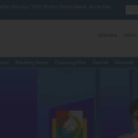
selbar Mamasa: “KUR; Modus Pinjam Nama, Aturan Main
Idul Adha:
BERANDA
PRIVAC
olisi
Breaking News
Cipayung Plus
Daerah
Ekonomi