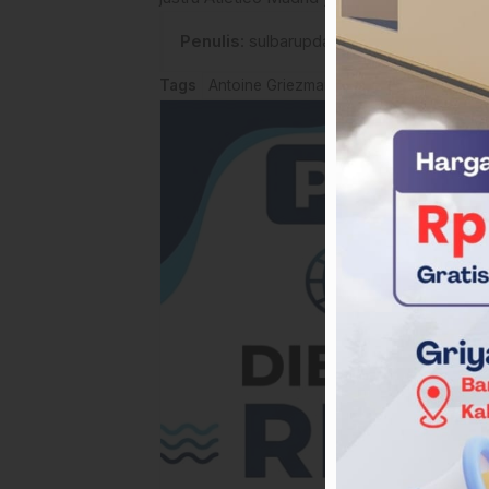
Penulis
: sulbarupdate.id
Tags
Antoine Griezmannn
Atletico Madrid