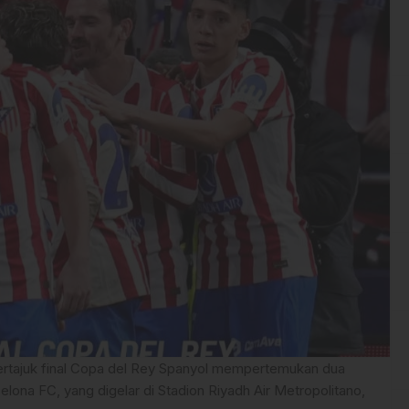
ertajuk final Copa del Rey Spanyol mempertemukan dua
elona FC, yang digelar di Stadion Riyadh Air Metropolitano,