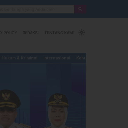
 Jalan Pengorbanan, Ketundukan dan Kemanusiaan
search
light_mode
Y POLICY
REDAKSI
TENTANG KAMI
Hukum & Kriminal
Internasional
Kehutanan & Perkebunan