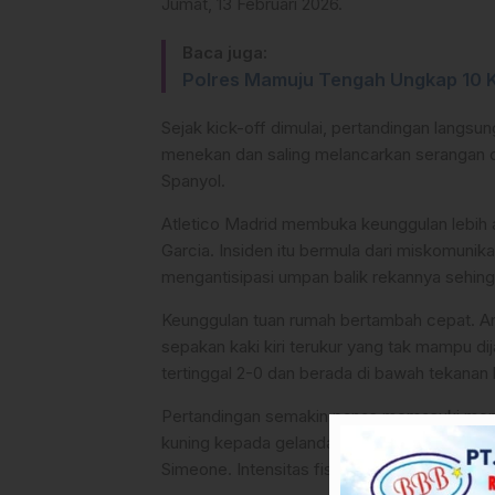
Jumat, 13 Februari 2026.
Baca juga:
Polres Mamuju Tengah Ungkap 10 
Sejak kick-off dimulai, pertandingan langsu
menekan dan saling melancarkan serangan 
Spanyol.
Atletico Madrid membuka keunggulan lebih aw
Garcia. Insiden itu bermula dari miskomunikas
mengantisipasi umpan balik rekannya sehing
Keunggulan tuan rumah bertambah cepat. A
sepakan kaki kiri terukur yang tak mampu 
tertinggal 2-0 dan berada di bawah tekanan 
Pertandingan semakin panas memasuki menit
kuning kepada gelandang Barcelona, Marc C
Simeone. Intensitas fisik kedua tim pun meni