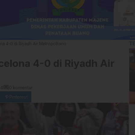
T
 4-0 di Riyadh Air Metropolitano
lona 4-0 di Riyadh Air
comment
44
0 komentar
Pinterest