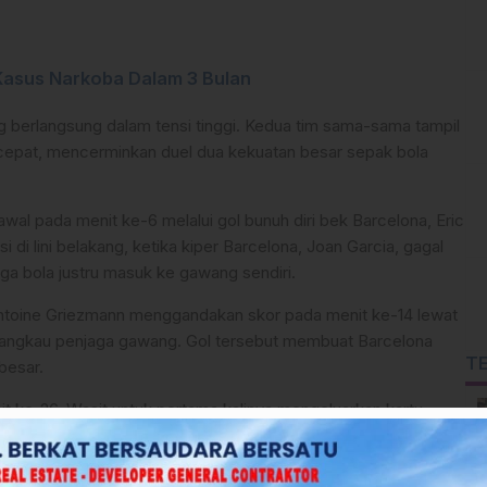
Kasus Narkoba Dalam 3 Bulan
ng berlangsung dalam tensi tinggi. Kedua tim sama-sama tampil
cepat, mencerminkan duel dua kekuatan besar sepak bola
al pada menit ke-6 melalui gol bunuh diri bek Barcelona, Eric
i di lini belakang, ketika kiper Barcelona, Joan Garcia, gagal
ga bola justru masuk ke gawang sendiri.
ntoine Griezmann menggandakan skor pada menit ke-14 lewat
dijangkau penjaga gawang. Gol tersebut membuat Barcelona
T
besar.
 ke-26. Wasit untuk pertama kalinya mengeluarkan kartu
asado, usai melakukan tekel berbahaya terhadap Giuliano
ngkat setelah insiden tersebut.