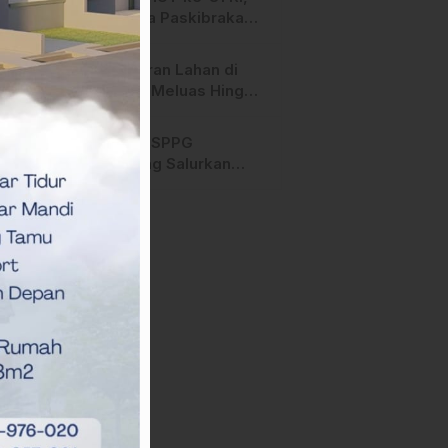
Anggota Paskibraka
Mamasa Genjot
Latihan
Kebakaran Lahan di
Majene Meluas Hingga
Perbatasan Desa,
Warga Soroti Dugaan
Hari ini, SPPG
Kelalaian Pemilik Lahan
Bambang Salurkan
Bantuan MBG ke
Ribuan Penerima
Manfaat