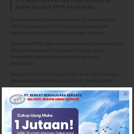
19 Tenaga Honorer Biro Organisasi Setda
Sulbar Diangkat PPPK Paruh Waktu
Direktur Angkutan Udara Kemenhub RI Agustinus Budi
Hartono menyambut baik kunjungan tersebut dan
bersedia untuk memfasilitasi beberapa maskapi.
Kehadiran HIPMI dalam pertemuan tersebut mempertegas
dukungan kalangan pengusaha terhadap upaya
pemerintah daerah dalam memperkuat akses
transportasi.
Dengan konektivitas yang semakin kuat, Sulbar mampu
mempercepat pertumbuhan ekonomi, meningkatkan
kesejahteraan masyarakat, serta memperkuat posisinya
sebagai salah satu daerah yang berkembang pesat di
kawasan Indonesia Timur. (*)
Penulis
: sulbarupdate.id
Sumber
:
Humas Pemprov Sulbar
Tags
Disperkimhub Sulbar
HIPMI Sulbar