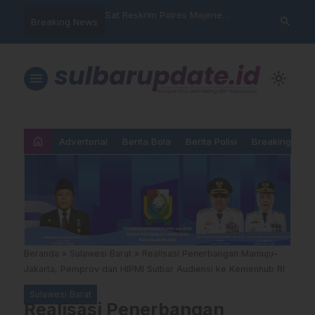
nyalahgunaan Data
Sat Reskrim Polres Majene
Aktivis “War
search
Breaking News
 Warga Mamasa Kaget
Launching Unit Reaksi Cepat
Mamasa: “KU
ercatat Menunggak di
Nama, Atura
Dipermainka
menu
light_mode
home
Advertorial
Berita Bola
Berita Polisi
Breaking New
Beranda
»
Sulawesi Barat
»
Realisasi Penerbangan Mamuju–
Jakarta, Pemprov dan HIPMI Sulbar Audiensi ke Kemenhub RI
Sulawesi Barat
Realisasi Penerbangan