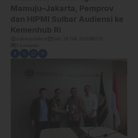
Mamuju–Jakarta, Pemprov
dan HIPMI Sulbar Audiensi ke
Kemenhub RI
account_circle
calendar_month
visibility
sulbarupdate.id
Sab, 28 Feb 2026
279
comment
0 komentar