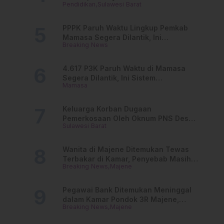
Pendidikan
Sulawesi Barat
Online
PPPK Paruh Waktu Lingkup Pemkab
Mamasa Segera Dilantik, Ini
Breaking News
Jadwalnya!
4.617 P3K Paruh Waktu di Mamasa
Segera Dilantik, Ini Sistem
Mamasa
Penggajiannya!
Keluarga Korban Dugaan
Pemerkosaan Oleh Oknum PNS Desak
Sulawesi Barat
Transparansi Kejari Mamasa
Wanita di Majene Ditemukan Tewas
Terbakar di Kamar, Penyebab Masih
Breaking News
Majene
Misterius
Pegawai Bank Ditemukan Meninggal
dalam Kamar Pondok 3R Majene,
Breaking News
Majene
Polisi Lakukan Penyelidikan