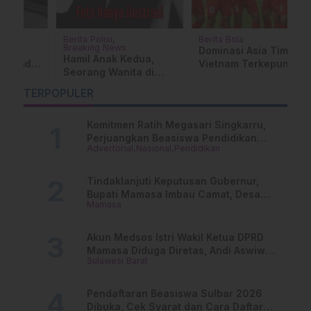
Berita Polisi
Berita Bola
M
Breaking News
Dominasi Asia Timur,
E
Hamil Anak Kedua,
a
Vietnam Terkepung di
B
Seorang Wanita di
Semifinal Piala Asia U-
L
Mamuju Tengah
23 2026
T
…
TERPOPULER
Laporkan Oknum Polisi
Gegara ini!
Komitmen Ratih Megasari Singkarru,
Perjuangkan Beasiswa Pendidikan
Advertorial
Nasional
Pendidikan
Dari PAUD Hingga Perguruan Tinggi
Tindaklanjuti Keputusan Gubernur,
Bupati Mamasa Imbau Camat, Desa
Mamasa
dan Lurah
Akun Medsos Istri Wakil Ketua DPRD
Mamasa Diduga Diretas, Andi Aswiwin
Sulawesi Barat
Buka Suara
Pendaftaran Beasiswa Sulbar 2026
Dibuka, Cek Syarat dan Cara Daftar