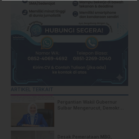
ARTIKEL TERKAIT
Pergantian Wakil Gubernur
Sulbar Mengerucut, Demokrat
Kantongi SK DPP untuk
Samsul Samad
Desak Pemerataan MBG,