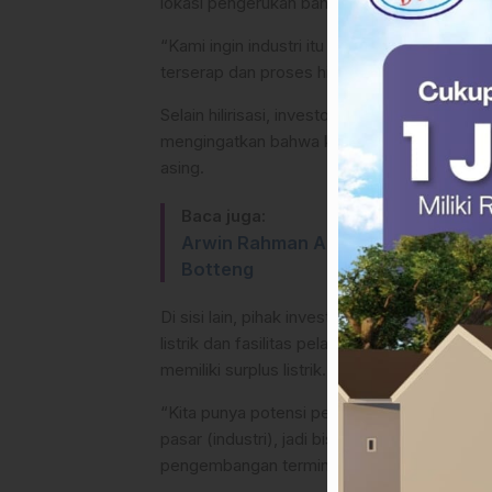
lokasi pengerukan bahan mentah tanpa membe
“Kami ingin industri itu ada di Sulbar, buka
terserap dan proses hilirisasi harus terjadi d
Selain hilirisasi, investor Cina juga diwajib
mengingatkan bahwa keseriusan dan konsiste
asing.
Baca juga:
Arwin Rahman Apresiasi Respon K
Botteng
Di sisi lain, pihak investor sempat mempert
listrik dan fasilitas pelabuhan. Menanggapi 
memiliki surplus listrik.
“Kita punya potensi pembangunan pembangkit 
pasar (industri), jadi bisa berjalan paralel. 
pengembangan terminal khusus distribusi has