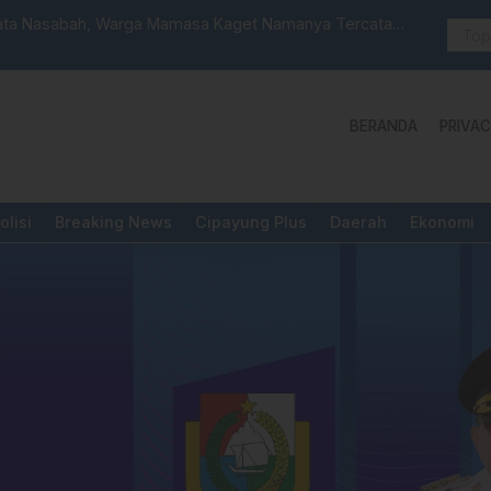
 Launching Unit Reaksi Cepat
Aktivis “W
Yang Diper
BERANDA
PRIVAC
olisi
Breaking News
Cipayung Plus
Daerah
Ekonomi