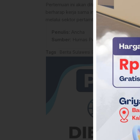
Pertemuan ini akan ditindaklanjuti dengan pe
berharap kerja sama ini dapat segera tereal
melalui sektor pertambangan yang berkelanj
Penulis
: Ancha
Sumber
:
Humas Pemprov Sulbar
Tags
Berita Sulawesi Barat
Investor masuk d