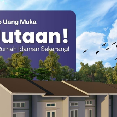
ri nilai tambah bagi warga lokal.
n hanya mengirim bahan mentah ke luar. Tenaga kerja lokal harus
i sini agar hasilnya dinikmati daerah,” tegas Junda.
kan mematuhi regulasi perlindungan lingkungan hidup. Junda
nsi menjadi tolok ukur utama pemberian izin bagi perusahaan
odim Mamasa Atas Jembatan Gantung di SDN
anyakan ketersediaan infrastruktur pendukung seperti pasokan
hal tersebut, Junda menjelaskan bahwa Sulbar saat ini masih
listrik tenaga air dari beberapa perusahaan besar. Ini butuh
Untuk pelabuhan, kita sudah siapkan lokasi yang layak untuk
il industri,” tambahnya.