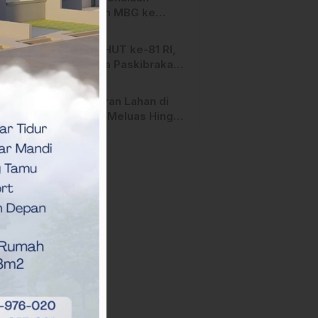
Salurkan MBG ke
Ribuan Penerima
Manfaat
Jelang HUT ke-81 RI,
Anggota Paskibraka
Mamasa Genjot
Latihan
Kebakaran Lahan di
Majene Meluas Hingga
Perbatasan Desa,
Warga Soroti Dugaan
Kelalaian Pemilik Lahan