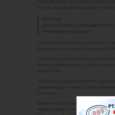
Hal ini ditegaskan saat Sekretaris Daerah P
investor asal Cina di Mamuju, Kamis (15/1/20
Baca juga:
Gubernur Sulbar Tegaskan Sawit J
Perkebunan Diperketat
Dalam pertemuan tersebut, para investor dar
menggarap sektor Mineral dan Batubara (M
Sekda Sulbar, Junda Maulana, mengungkap
sektor pertanian dan energi, pihak investo
mineral Sulbar.
“Dari potensi yang kami paparkan, kelihatanny
pada kandungan mangan. Saat ini mereka teng
pertemuan.
Meski membuka ruang seluas-luasnya, Jund
telah menetapkan standar tinggi bagi invest