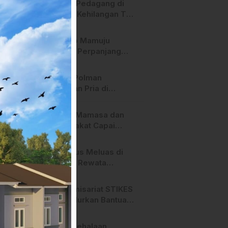
Heboh! Pedagang di
Majene Kehilangan Tas
Berisi Uang dan Barang
Penting
Pemkab Mamuju
Tengah Perpanjang
Kontrak 316 Pegawai
PPPK Hingga 2028
Polres Polman
Amankan Pria di
Matakali Bersama 31
Paket Sabu
Pemda Mamasa dan
Masyarakat Capai
Kesepahaman,
Pengaktifan TPA
Api Terus Meluas di
Salurano
Gunung Rewata
Majene
HMI Komisariat STIKES
BBM Salurkan Bantuan
bagi Korban Kebakaran
di Limboro
SPPG Mehalaan