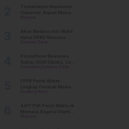
Tinggi
Tindaklanjuti Keputusan
Gubernur, Bupati Mamasa
Mamasa
Imbau Camat, Desa dan
Lurah
Akun Medsos Istri Wakil
Ketua DPRD Mamasa
Sulawesi Barat
Diduga Diretas, Andi
Aswiwin Buka Suara
Pendaftaran Beasiswa
Sulbar 2026 Dibuka, Cek
Pendidikan
Sulawesi Barat
Syarat dan Cara Daftar
Online
PPPK Paruh Waktu
Lingkup Pemkab Mamasa
Breaking News
Segera Dilantik, Ini
Jadwalnya!
4.617 P3K Paruh Waktu di
Mamasa Segera Dilantik,
Mamasa
Ini Sistem Penggajiannya!