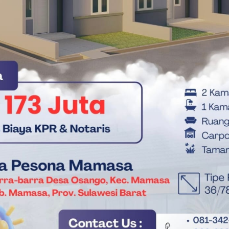
ngkajian data lebih dalam oleh pihak investor. Pemprov Sulbar
isasi untuk menggerakkan roda ekonomi provinsi lebih cepat
utan.(*)
i Sulbar
Sekda Sulbar