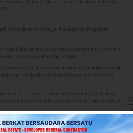
rovinsi Sulbar, Junda Maulana, menerima kunjungan delegasi
26).
adi Komoditas Strategis, Penegakan Regulasi
i Negeri Tirai Bambu itu menyatakan ketertarikan kuat untuk
inerba), khususnya komoditas mangan.
kan bahwa meski Pemprov menawarkan berbagai potensi di
r cenderung memberikan perhatian khusus pada kekayaan
a investor ini lebih tertarik di sektor minerba, spesifiknya
T
ah mendalami data teknis yang kami miliki,” ujar Junda usai
a menekankan bahwa Penjabat Gubernur Sulbar, Suhardi Duka,
or asing. Pemprov Sulbar tidak ingin daerah hanya menjadi