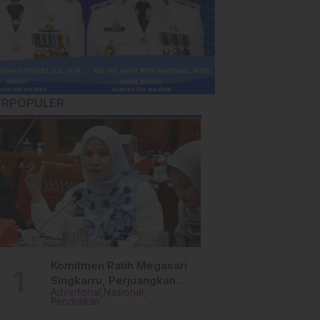
ERPOPULER
Komitmen Ratih Megasari
Singkarru, Perjuangkan
Advertorial
Nasional
Beasiswa Pendidikan Dari
Pendidikan
PAUD Hingga Perguruan