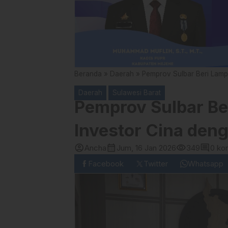
Beranda
»
Daerah
»
Pemprov Sulbar Beri Lampu
Daerah
Sulawesi Barat
Pemprov Sulbar Be
Investor Cina deng
account_circle
calendar_month
visibility
comment
Ancha
Jum, 16 Jan 2026
349
0 ko
Facebook
Twitter
Whatsapp