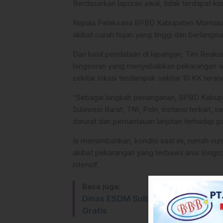
Berdasarkan laporan awal, tidak terdapat ko
Kepala Pelaksana BPBD Kabupaten Mamasa, 
akibat curah hujan yang tinggi dan berlangs
Dari hasil pendataan di lapangan, Tim Re
longsoran yang menyebabkan pekarangan wa
sekitar lokasi terdampak sekitar 10 KK ter
“Sebagai langkah penanganan, BPBD Kabupa
Sulawesi Barat, TNI, Polri, instansi terkai
darurat dan pemantauan lanjutan terhadap po
Ia menambahkan, kondisi saat ini, rumah-ru
akibat pekarangan yang terbawa arus long
intensif.
Baca juga:
Dinas ESDM Sulbar Dorong Pemkab 
Gratis