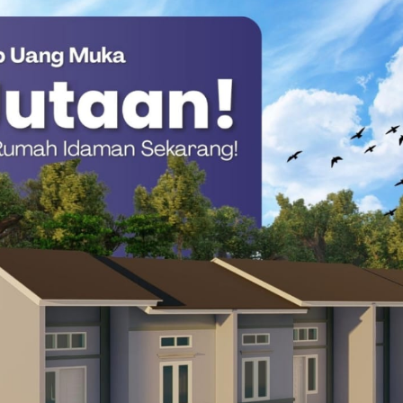
vinsi Sulawesi Barat Muhammad Yasir Fattah, menyampaikan
emantauan perkembangan situasi di lapangan.
pak Suhardi Duka, kami menginstruksikan seluruh jajaran BPBD
uat koordinasi lintas sektor, serta memastikan keselamatan
etiap penanganan bencana,” tegas Yasir Fattah