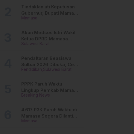
Tinggi
Tindaklanjuti Keputusan
Gubernur, Bupati Mamasa
Mamasa
Imbau Camat, Desa dan
Lurah
Akun Medsos Istri Wakil
Ketua DPRD Mamasa
Sulawesi Barat
Diduga Diretas, Andi
Aswiwin Buka Suara
Pendaftaran Beasiswa
Sulbar 2026 Dibuka, Cek
Pendidikan
Sulawesi Barat
Syarat dan Cara Daftar
Online
PPPK Paruh Waktu
Lingkup Pemkab Mamasa
Breaking News
Segera Dilantik, Ini
Jadwalnya!
4.617 P3K Paruh Waktu di
Mamasa Segera Dilantik,
Mamasa
Ini Sistem Penggajiannya!