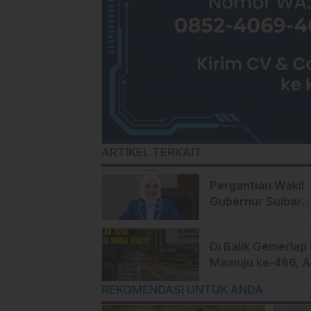
ARTIKEL TERKAIT
Pergantian Wakil
Gubernur Sulbar
Mengerucut, Dem
Kantongi SK DPP 
Di Balik Gemerlap
Samsul Samad
Mamuju ke-486, 
Jalan yang Dipelu
REKOMENDASI UNTUK ANDA
Warga Sendiri