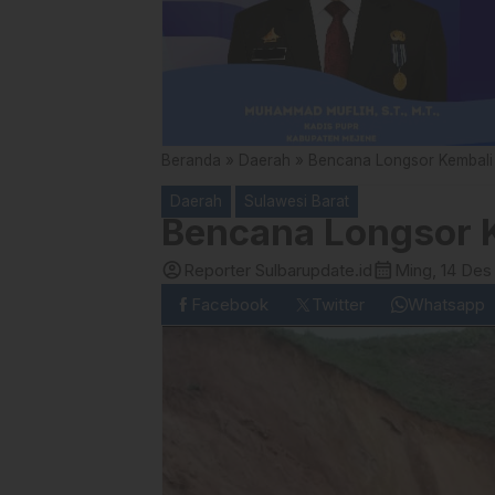
Beranda
»
Daerah
»
Bencana Longsor Kembali
Daerah
Sulawesi Barat
Bencana Longsor K
account_circle
calendar_month
Reporter Sulbarupdate.id
Ming, 14 Des
Facebook
Twitter
Whatsapp