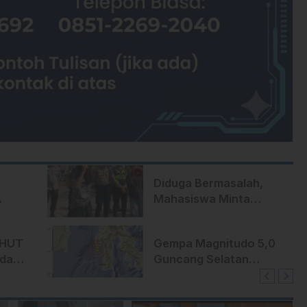
Diduga Bermasalah,
Mahasiswa Minta
okrat
Polda Sulbar Usut
untuk
Proyek Jalan Uhailanu–
 HUT
Gempa Magnitudo 5,0
Ralleanak Rp6,3 Miliar
Ada
Guncang Selatan
k
Polewali Mandar,
Warga Majene
Berhamburan Keluar