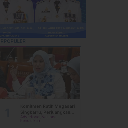
ERPOPULER
Komitmen Ratih Megasari
Singkarru, Perjuangkan
Advertorial
Nasional
Beasiswa Pendidikan Dari
Pendidikan
PAUD Hingga Perguruan