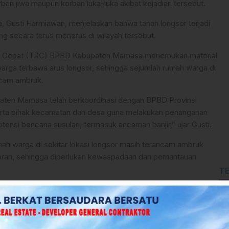
rban jiwa maupun korban luka-luka akibat kejadian tersebut.
Gusti Harmiawan, menjelaskan bahwa tanah longsor terjadi
ung secara terus menerus di wilayah tersebut.
aksi Cepat (TRC) BPBD Kabupaten Mamasa menemukan material
rga terbawa arus longsor, sehingga sejumlah rumah warga di
ancam ambruk.
ten Mamasa telah berkoordinasi dengan BPBD Provinsi
t, serta pihak kecamatan dan desa guna melakukan penanganan
tensi bencana susulan, termasuk ancaman banjir,” ujar Gusti.
mah warga di sekitar lokasi longsor masih terancam ambruk
soran, sehingga diperlukan kewaspadaan dan pemantauan
T
dan Desa Proaktif Usulkan Penerima Program Listrik