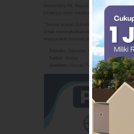
Sementara Plt. Kepala Pelaksana BPBD Pro
pihaknya terus melakukan koordinasi dan p
“Sesuai arahan Gubernur Sulawesi Barat, Ba
untuk meningkatkan kesiapsiagaan, memperk
masyarakat menjadi prioritas utama dalam s
Penulis
: Reporter Sulbarupdate.id
Editor
: Ancha
Sumber
:
Humas Pemprov Sulbar