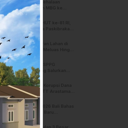
SPPG Mehalaan
Salurkan MBG ke
Ribuan Penerima
Manfaat
Jelang HUT ke-81 RI,
Anggota Paskibraka
Mamasa Genjot
Latihan
Kebakaran Lahan di
Majene Meluas Hingga
Perbatasan Desa,
Warga Soroti Dugaan
Hari ini, SPPG
Kelalaian Pemilik Lahan
Bambang Salurkan
Bantuan MBG ke
Ribuan Penerima
Dugaan Korupsi Dana
Manfaat
Hibah STT Arastamar
Mamasa Masuk Tahap
Pralidik, 19 Saksi
APMF 2026 Bali Bahas
Terperiksa
Strategi Baru
Pemasaran Digital
Pengusulan 3 Besar