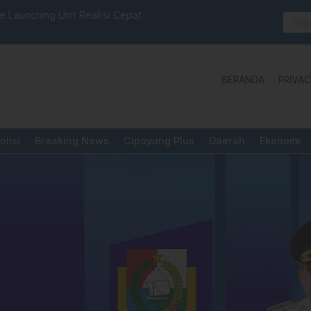
 Launching Unit Reaksi Cepat
Aktivis “W
Yang Diper
BERANDA
PRIVAC
olisi
Breaking News
Cipayung Plus
Daerah
Ekonomi