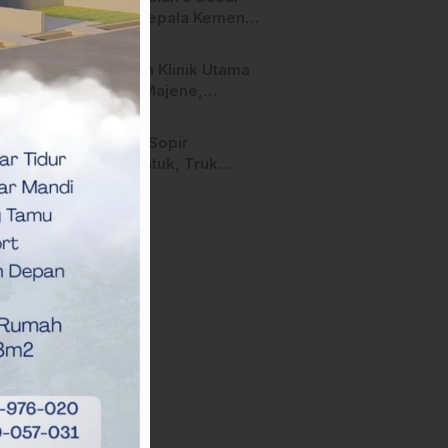
Calon Kepala Kemenag
Polman Disorot
Aktivis, Riskul:”Ada
Layanan Klinik Utama
Dugaan Nepotisme “
Sehati Majene,
Dikeluhkan Pasien
Pengguna BPJS Gratis
Diduga Sopir
Mengantuk, Truk
Hantam Tiga Rumah di
Majene