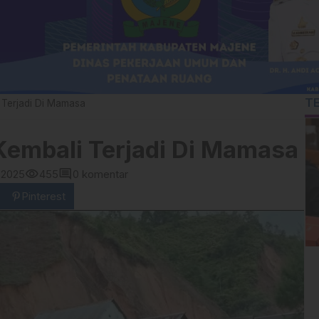
T
 Terjadi Di Mamasa
embali Terjadi Di Mamasa
visibility
comment
 2025
455
0 komentar
Pinterest