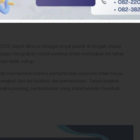
han ekonomi belum sepenuhnya terasa dalam kehidupan
 antara capaian makroekonomi dan kondisi riil di tingkat mikro.
25 dapat dibaca sebagai sinyal positif di tengah situasi
 terjaga merupakan modal penting untuk melangkah ke tahap
aja tidak cukup.
dalah memastikan bahwa pertumbuhan ekonomi tidak hanya
ningkat dari sisi kualitas dan pemerataan. Tanpa langkah
angka panjang, pertumbuhan yang stabil berisiko berubah