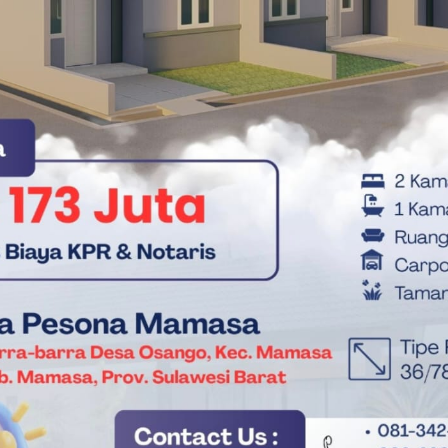
bal
ia sepanjang 2025 terbilang cukup bertahan meskipun
oditas unggulan dan produk manufaktur tertentu masih
ntungan terhadap komoditas mentah membuat kinerja
l.
ransformasi struktur ekonomi. Tanpa penguatan industri bernilai
umbuhan ekspor Indonesia akan terus berada dalam bayang-
u Ditingkatkan
emang mencerminkan stabilitas, tetapi juga menimbulkan
 sendiri. Tantangan seperti penciptaan lapangan kerja
ga kerja, serta pengurangan ketimpangan masih menjadi isu
s Prancis, Les Bleus Bidik Mahkota Ketiga Pada Piala