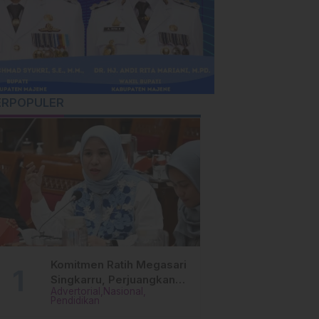
ERPOPULER
Komitmen Ratih Megasari
Singkarru, Perjuangkan
Advertorial
Nasional
Beasiswa Pendidikan Dari
Pendidikan
PAUD Hingga Perguruan