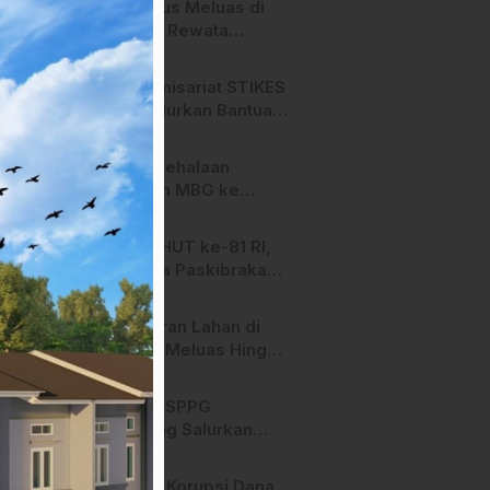
Api Terus Meluas di
Salurano Resmi
Gunung Rewata
Bergulir
Majene
HMI Komisariat STIKES
BBM Salurkan Bantuan
bagi Korban Kebakaran
di Limboro
SPPG Mehalaan
Salurkan MBG ke
Ribuan Penerima
Manfaat
Jelang HUT ke-81 RI,
Anggota Paskibraka
Mamasa Genjot
Latihan
Kebakaran Lahan di
Majene Meluas Hingga
Perbatasan Desa,
Warga Soroti Dugaan
Hari ini, SPPG
Kelalaian Pemilik Lahan
Bambang Salurkan
Bantuan MBG ke
Ribuan Penerima
Dugaan Korupsi Dana