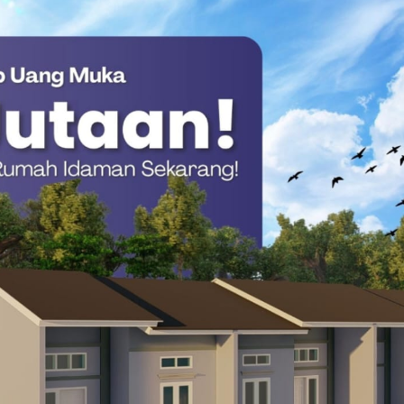
adap produk domestik bruto. Konsumsi yang terjaga ini
sternal mengalami tekanan.
a mencerminkan kondisi yang sepenuhnya ideal. Di sejumlah
hadapi tekanan akibat kenaikan harga kebutuhan pokok dan
n konsumsi berjalan lebih hati-hati dan tidak seagresif yang
adi Pekerjaan Rumah
enting lainnya sepanjang 2025. Aktivitas pembangunan
golahan, serta proyek-proyek strategis nasional memberikan
omi. Kepercayaan investor terhadap stabilitas ekonomi
l, yakni ketimpangan distribusi investasi antarwilayah.
i kawasan tertentu menandakan bahwa upaya pemerataan
a tidak diatasi, ketimpangan ini berpotensi memperlebar
pan.