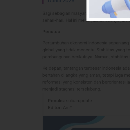
Dunia 2026
Bagi sebagian masyarakat, angka pertumbu
sehari-hari. Hal ini menunjukkan adanya jarak
Penutup
Pertumbuhan ekonomi Indonesia sepanjang 20
global yang tidak menentu. Stabilitas yang
pembangunan berikutnya. Namun, stabilitas s
Ke depan, tantangan terbesar Indonesia a
bertahan di angka yang aman, tetapi juga me
reformasi yang konsisten dan berorientasi j
menjadi stagnasi terselubung.
Penulis
: sulbarupdate
Editor
: Am*