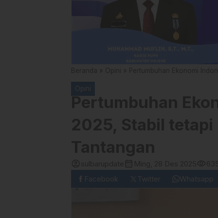
Beranda
»
Opini
»
Pertumbuhan Ekonomi Indone
Opini
Pertumbuhan Ekon
2025, Stabil tetap
Tantangan
account_circle
calendar_month
visibility
sulbarupdate
Ming, 28 Des 2025
63
Facebook
Twitter
Whatsapp