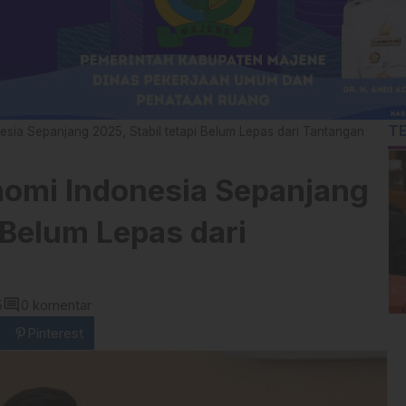
T
sia Sepanjang 2025, Stabil tetapi Belum Lepas dari Tantangan
omi Indonesia Sepanjang
i Belum Lepas dari
comment
5
0 komentar
Pinterest