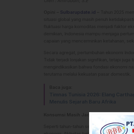
Oleh : Amiruddin, S.E
Opini –
Sulbarupdate.id
–
Tahun 2025 menj
situasi global yang masih penuh ketidakpast
fluktuasi harga komoditas menjadi faktor ek
demikian, Indonesia mampu menjaga pertumb
capaian yang mencerminkan ketahanan, sekal
Secara agregat, pertumbuhan ekonomi Indone
Tidak terjadi lonjakan signifikan, tetapi juga
mengindikasikan bahwa fondasi ekonomi nas
terutama melalui kekuatan pasar domestik.
Baca juga:
Timnas Tunisia 2026: Elang Cartha
Menulis Sejarah Baru Afrika
Konsumsi Masih Jadi Penopang Utama
Seperti tahun-tahun sebelumnya, konsumsi
ekonomi. Aktivitas belanja masyarakat, mobi