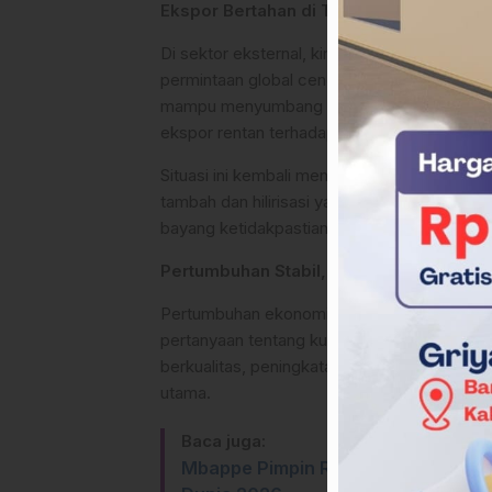
Ekspor Bertahan di Tengah Tekanan Glo
Di sektor eksternal, kinerja ekspor Indones
permintaan global cenderung melambat. Kom
mampu menyumbang devisa. Namun, keterga
ekspor rentan terhadap fluktuasi harga globa
Situasi ini kembali menegaskan pentingnya t
tambah dan hilirisasi yang konsisten, pert
bayang ketidakpastian global.
Pertumbuhan Stabil, Kualitas Masih Perl
Pertumbuhan ekonomi di kisaran 5 persen m
pertanyaan tentang kualitas pertumbuhan itu
berkualitas, peningkatan produktivitas tena
utama.
Baca juga:
Mbappe Pimpin Revolusi Baru Timna