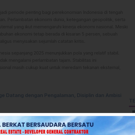
adi periode penting bagi perekonomian Indonesia di tengah
ian. Perlambatan ekonomi dunia, ketegangan geopolitik, serta
sternal yang ikut memengaruhi kinerja ekonomi nasional. Meski
uhan ekonomi tetap berada di kisaran 5 persen, sebuah
igus menyisakan sejumlah catatan kritis.
sia sepanjang 2025 menunjukkan pola yang relatif stabil.
 tidak mengalami perlambatan tajam. Stabilitas ini
ional masih cukup kuat untuk meredam tekanan eksternal,
ge Datang dengan Pengalaman, Disiplin dan Ambisi
T
 rumah tangga kembali menjadi tulang punggung pertumbuhan
litas yang terus meningkat, serta sektor jasa yang kembali