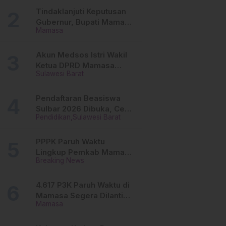
Tinggi
Tindaklanjuti Keputusan
Gubernur, Bupati Mamasa
Mamasa
Imbau Camat, Desa dan
Lurah
Akun Medsos Istri Wakil
Ketua DPRD Mamasa
Sulawesi Barat
Diduga Diretas, Andi
Aswiwin Buka Suara
Pendaftaran Beasiswa
Sulbar 2026 Dibuka, Cek
Pendidikan
Sulawesi Barat
Syarat dan Cara Daftar
Online
PPPK Paruh Waktu
Lingkup Pemkab Mamasa
Breaking News
Segera Dilantik, Ini
Jadwalnya!
4.617 P3K Paruh Waktu di
Mamasa Segera Dilantik,
Mamasa
Ini Sistem Penggajiannya!