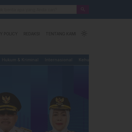
 Jalan Pengorbanan, Ketundukan dan Kemanusiaan
search
light_mode
Y POLICY
REDAKSI
TENTANG KAMI
Hukum & Kriminal
Internasional
Kehutanan & Perkebunan