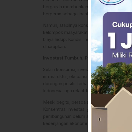
bergairah memberikan kontribusi besar terh
berperan sebagai bantalan ketika sektor ek
Namun, stabilnya konsumsi tidak serta-mert
kelompok masyarakat, daya beli masih meng
biaya hidup. Kondisi ini membuat pertumbuha
diharapkan.
Investasi Tumbuh, Pemerataan Masih J
Selain konsumsi, investasi menjadi motor p
infrastruktur, ekspansi sektor industri pen
dorongan positif terhadap pertumbuhan ekon
Indonesia juga relatif terjaga.
Meski begitu, persoalan klasik kembali muncu
Konsentrasi investasi yang masih tinggi d
pembangunan belum sepenuhnya optimal. Jik
kesenjangan ekonomi dan sosial di masa de