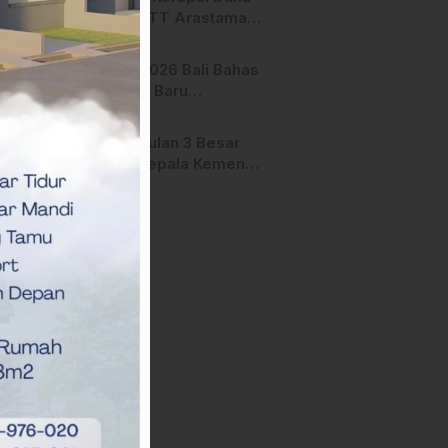
Manfaat
Hibah STT Arastamar
Mamasa Masuk Tahap
Pralidik, 19 Saksi
APMF 2026 Bali Bahas
Terperiksa
Strategi Baru
Pemasaran Digital
Pengusulan 3 Besar
Calon Kepala Kemenag
Polman Disorot
Aktivis, Riskul:”Ada
Dugaan Nepotisme “