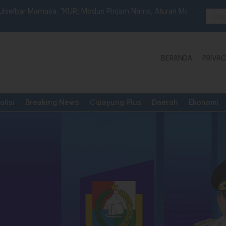
selbar Mamasa: “KUR; Modus Pinjam Nama, Aturan Main
Idul Adha:
BERANDA
PRIVAC
olisi
Breaking News
Cipayung Plus
Daerah
Ekonomi