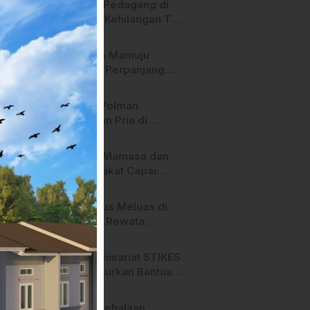
Heboh! Pedagang di
Majene Kehilangan Tas
Berisi Uang dan Barang
Penting
Pemkab Mamuju
Tengah Perpanjang
Kontrak 316 Pegawai
PPPK Hingga 2028
Polres Polman
Amankan Pria di
Matakali Bersama 31
Paket Sabu
Pemda Mamasa dan
Masyarakat Capai
Kesepahaman,
Pengaktifan TPA
Api Terus Meluas di
Salurano
Gunung Rewata
Majene
HMI Komisariat STIKES
BBM Salurkan Bantuan
bagi Korban Kebakaran
di Limboro
SPPG Mehalaan