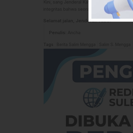
Kini, sang Jenderal Kavaleri itu telah menu
integritas bahwa seorang prajurit dan politis
Selamat jalan, Jenderal. Tabe.
Penulis
: Ancha
Tags
Berita Salim Mengga
Salim S. Mengga