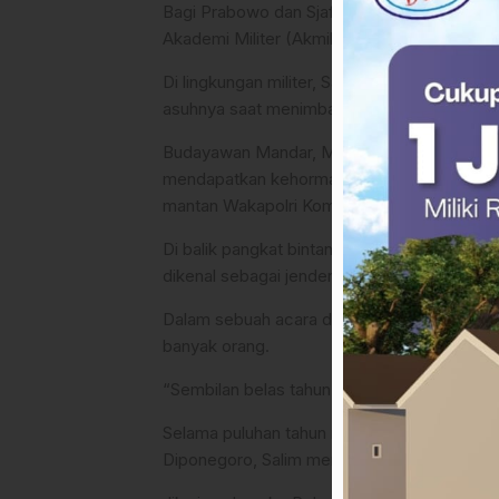
Bagi Prabowo dan Sjafrie, Salim bukan seka
Akademi Militer (Akmil) 1974.
Di lingkungan militer, Salim juga dikenal 
asuhnya saat menimba ilmu di Magelang.
Budayawan Mandar, M. Ridwan Alimuddin, m
mendapatkan kehormatan dimakamkan di Kal
mantan Wakapolri Komjen (Pol) Sjafruddin 
Di balik pangkat bintang dua dan karier me
dikenal sebagai jenderal yang “lurus”.
Dalam sebuah acara di Mamuju tahun 2025 la
banyak orang.
“Sembilan belas tahun saya tugas di Jawa Te
Selama puluhan tahun mengabdi di korps bar
Diponegoro, Salim memilih tidak menumpuk 