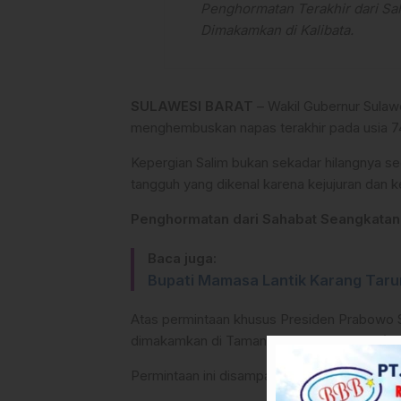
Penghormatan Terakhir dari Sa
Dimakamkan di Kalibata.
SULAWESI BARAT
– Wakil Gubernur Sulawe
menghembuskan napas terakhir pada usia 74 t
Kepergian Salim bukan sekadar hilangnya seo
tangguh yang dikenal karena kejujuran dan k
Penghormatan dari Sahabat Seangkatan
Baca juga:
Bupati Mamasa Lantik Karang Tar
Atas permintaan khusus Presiden Prabowo S
dimakamkan di Taman Makam Pahlawan (TMP
Permintaan ini disampaikan langsung melalui