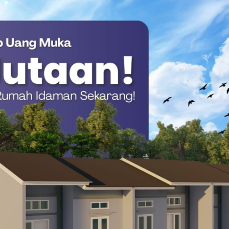
dar rekan sejawat. Ketiganya adalah kawan seangkatan di
dekat dengan Susilo Bambang Yudhoyono, yang merupakan kakak
encatat bahwa Salim adalah tokoh Mandar ketiga yang
ibata, menyusul jejak pendekar hukum Baharuddin Lopa dan
Kambo.
nterengnya, tersimpan kisah kesederhanaan yang langka. Salim
lu, ia sempat melontarkan kalimat yang menggetarkan hati
ngah, saya tak punya rumah di sana,” kenangnya saat itu.
et hitam (Kavaleri) hingga menjabat sebagai Kasdam IV
harta.