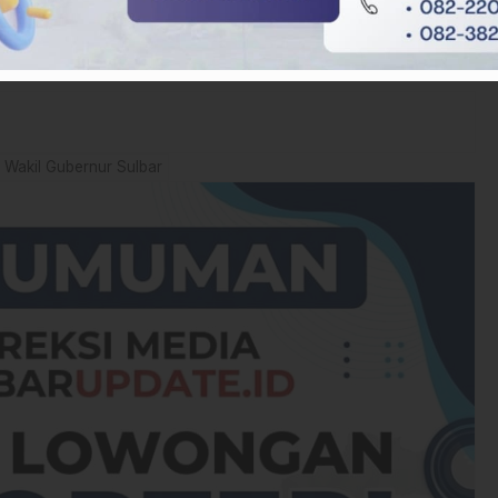
ntaskan tugasnya. Ia pergi meninggalkan warisan berupa
i bisa tetap berjalan “lurus” di tengah hiruk-pikuk kekuasaan.(*)
Wakil Gubernur Sulbar