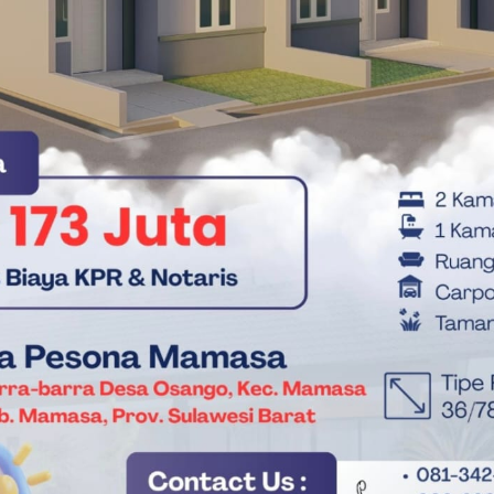
 memilih beristirahat di Bonya Jonga (Rumah Rusa), sebuah
rn) S. Mengga.
ang Bupati legendaris Polewali Mamasa periode 1980-1990. Jika
 jalur politik ia mendedikasikan hampir dua dekade hidupnya.
ar hampir tak tertandingi. Lima kali ia bertarung di Pilkada dan
Jangan Berjalan Sendiri-sendiri dan Buanglah Ego
nya membawanya meraih kursi Wakil Gubernur Sulbar pada 2024
pulang tepat di tahun pertama masa jabatannya. Ia menyusul
a pernah menjabat sebagai Wakil Gubernur Sulbar (2011-2016).
yakni berani, cerdas, dan teguh pendirian,” ujar Sayyid Djafar