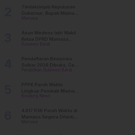
Tinggi
Tindaklanjuti Keputusan
Gubernur, Bupati Mamasa
Mamasa
Imbau Camat, Desa dan
Lurah
Akun Medsos Istri Wakil
Ketua DPRD Mamasa
Sulawesi Barat
Diduga Diretas, Andi
Aswiwin Buka Suara
Pendaftaran Beasiswa
Sulbar 2026 Dibuka, Cek
Pendidikan
Sulawesi Barat
Syarat dan Cara Daftar
Online
PPPK Paruh Waktu
Lingkup Pemkab Mamasa
Breaking News
Segera Dilantik, Ini
Jadwalnya!
4.617 P3K Paruh Waktu di
Mamasa Segera Dilantik,
Mamasa
Ini Sistem Penggajiannya!