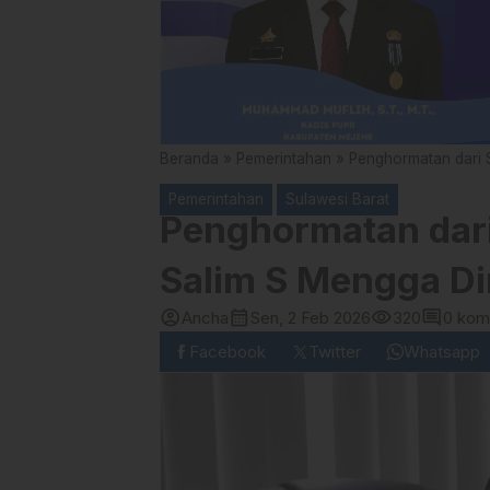
Beranda
»
Pemerintahan
»
Penghormatan dari 
Pemerintahan
Sulawesi Barat
Penghormatan dari
Salim S Mengga Di
account_circle
calendar_month
visibility
comment
Ancha
Sen, 2 Feb 2026
320
0 kom
Facebook
Twitter
Whatsapp