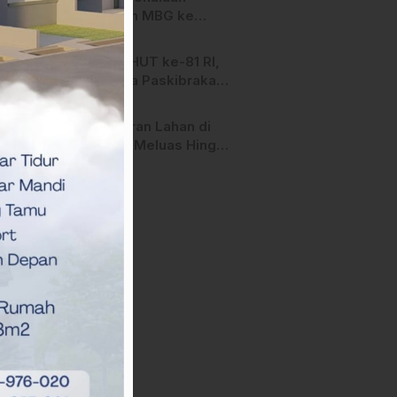
Salurkan MBG ke
Ribuan Penerima
Manfaat
Jelang HUT ke-81 RI,
Anggota Paskibraka
Mamasa Genjot
Latihan
Kebakaran Lahan di
Majene Meluas Hingga
Perbatasan Desa,
Warga Soroti Dugaan
Kelalaian Pemilik Lahan