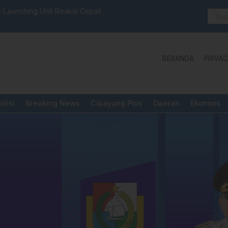
 Launching Unit Reaksi Cepat
Aktivis “W
Yang Diper
BERANDA
PRIVAC
olisi
Breaking News
Cipayung Plus
Daerah
Ekonomi