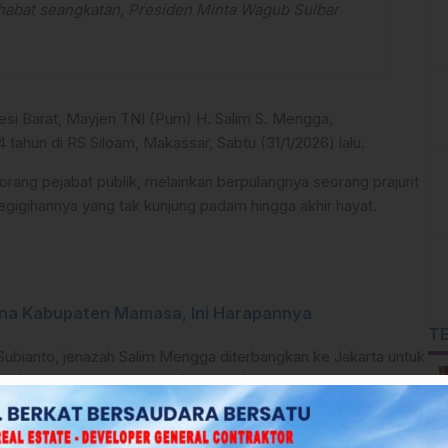
habat seangkatan, Presiden Minta Wagub Sulbar
si Barat, Mayjen TNI (Purn) H. Salim S. Mengga,
ahun di RS Siloam, Makassar, Sabtu (31/1/2026) lalu.
rang pejabat publik, melainkan berpulangnya seorang prajurit
egigihannya yang tak kunjung padam hingga akhir hayat.
una Kabupaten Mamasa, Ini Harapannya
T
ubianto, jenazah Salim Mengga diterbangkan ke Jakarta untuk
) Kalibata pada Minggu (1/2/2026).
 Menteri Pertahanan Sjafrie Sjamsoeddin.