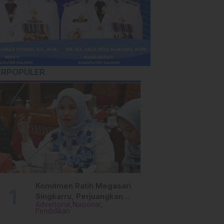
ERPOPULER
Komitmen Ratih Megasari
Singkarru, Perjuangkan
Advertorial
Nasional
Beasiswa Pendidikan Dari
Pendidikan
PAUD Hingga Perguruan