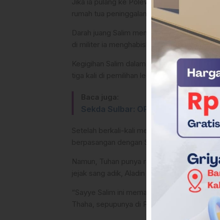
Jika ia pulang ke Polewali Mandar, ia lebih
rumah tua peninggalan ayahnya, Kolonel (Pu
Darah juang Salim mengalir dari ayahnya, s
di militer ia menghabiskan 32 tahun, maka di
Kegigihan Salim dalam kontestasi politik Sulb
tiga kali di pemilihan legislatif.
Baca juga:
Sekda Sulbar: OPD Hasil Gabungan 
Setelah berkali-kali mencoba, takdir akhir
berpasangan dengan Suhardi Duka.
Namun, Tuhan punya rencana lain. Salim ber
jejak sang adik, Aladin S. Mengga, yang jug
“Sayye Salim ini memang ikuti jejak ayahnya 
Thaha, sepupunya di Pambusuang.