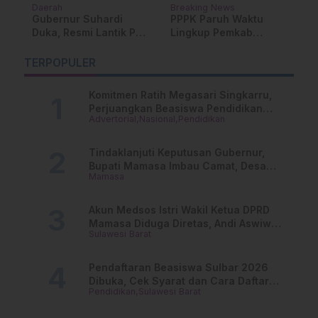
ah
Daerah
Breaking News
P
Su
Gubernur Suhardi
PPPK Paruh Waktu
K
i
Duka, Resmi Lantik PP
Lingkup Pemkab
R
a
IPMAPUS Sulbar
Mamasa Segera
S
Periode 2025 – 2027
Dilantik, Ini
TERPOPULER
P
Jadwalnya!
S
Komitmen Ratih Megasari Singkarru,
R
Perjuangkan Beasiswa Pendidikan
Advertorial
Nasional
Pendidikan
Dari PAUD Hingga Perguruan Tinggi
Tindaklanjuti Keputusan Gubernur,
Bupati Mamasa Imbau Camat, Desa
Mamasa
dan Lurah
Akun Medsos Istri Wakil Ketua DPRD
Mamasa Diduga Diretas, Andi Aswiwin
Sulawesi Barat
Buka Suara
Pendaftaran Beasiswa Sulbar 2026
Dibuka, Cek Syarat dan Cara Daftar
Pendidikan
Sulawesi Barat
Online