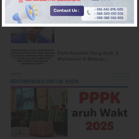
PMII Sulbar Kecam Kematian 5
Calon Manajer Koperasi di
Pelatihan Kemenhan
Demi Keadilan Sang Ayah, 2
Mahasiswi di Mamuju
Layangkan Surat Terbuka
untuk Presiden
REKOMENDASI UNTUK ANDA