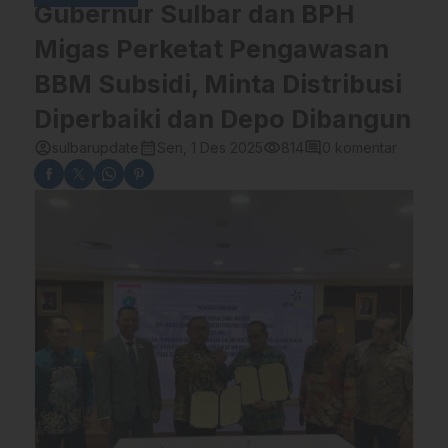
Gubernur Sulbar dan BPH
Migas Perketat Pengawasan
BBM Subsidi, Minta Distribusi
Diperbaiki dan Depo Dibangun
account_circle
calendar_month
visibility
comment
sulbarupdate
Sen, 1 Des 2025
814
0 komentar