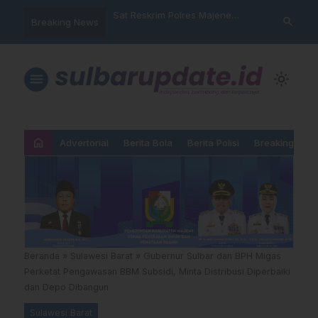
nyalahgunaan Data
Sat Reskrim Polres Majene
Aktivis “War
search
Breaking News
…
 Warga Mamasa Kaget
Launching Unit Reaksi Cepat
Mamasa: “KU
ercatat Menunggak di
Nama, Atura
Dipermainka
menu
light_mode
home
Advertorial
Berita Bola
Berita Polisi
Breaking New
Beranda
»
Sulawesi Barat
»
Gubernur Sulbar dan BPH Migas
Perketat Pengawasan BBM Subsidi, Minta Distribusi Diperbaiki
dan Depo Dibangun
Sulawesi Barat