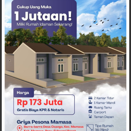
ARTIKEL TERKAIT
Pergantian Wakil Gubernur
Sulbar Mengerucut, Demokrat
Kantongi SK DPP untuk
Samsul Samad
Desak Pemerataan MBG,
Ribuan Massa Unjuk Rasa di
DPRD Sulbar