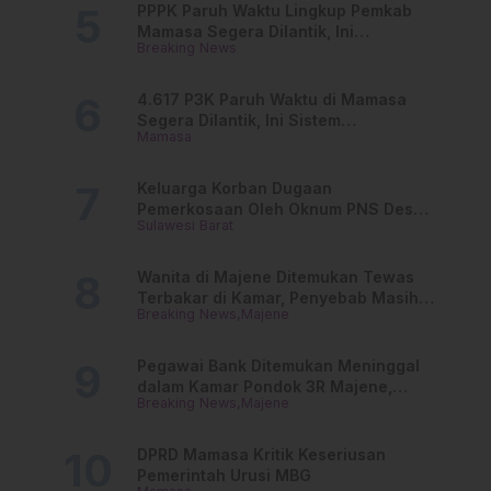
PPPK Paruh Waktu Lingkup Pemkab
Mamasa Segera Dilantik, Ini
Breaking News
Jadwalnya!
4.617 P3K Paruh Waktu di Mamasa
Segera Dilantik, Ini Sistem
Mamasa
Penggajiannya!
Keluarga Korban Dugaan
Pemerkosaan Oleh Oknum PNS Desak
Sulawesi Barat
Transparansi Kejari Mamasa
Wanita di Majene Ditemukan Tewas
Terbakar di Kamar, Penyebab Masih
Breaking News
Majene
Misterius
Pegawai Bank Ditemukan Meninggal
dalam Kamar Pondok 3R Majene,
Breaking News
Majene
Polisi Lakukan Penyelidikan
DPRD Mamasa Kritik Keseriusan
Pemerintah Urusi MBG