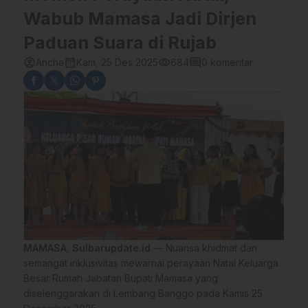
Wabub Mamasa Jadi Dirjen
Paduan Suara di Rujab
account_circle
calendar_month
visibility
comment
Ancha
Kam, 25 Des 2025
684
0 komentar
MAMASA
,
Sulbarupdate.id
— Nuansa khidmat dan
semangat inklusivitas mewarnai perayaan Natal Keluarga
Besar Rumah Jabatan Bupati Mamasa yang
diselenggarakan di Lembang Banggo pada Kamis 25