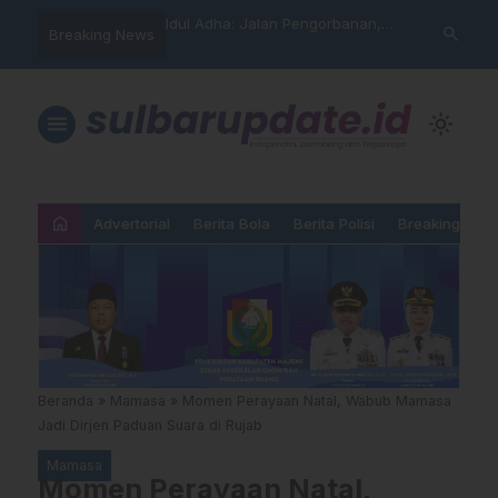
arning” BPD Sulselbar
Idul Adha: Jalan Pengorbanan,
PUPR Majene 
search
Breaking News
KUR; Modus Pinjam
Ketundukan dan Kemanusiaan
Lintas Lemba
ran Main Yang
Hadiri Sertij
kan”
Agama
menu
light_mode
home
Advertorial
Berita Bola
Berita Polisi
Breaking New
Beranda
»
Mamasa
»
Momen Perayaan Natal, Wabub Mamasa
Jadi Dirjen Paduan Suara di Rujab
Mamasa
Momen Perayaan Natal,