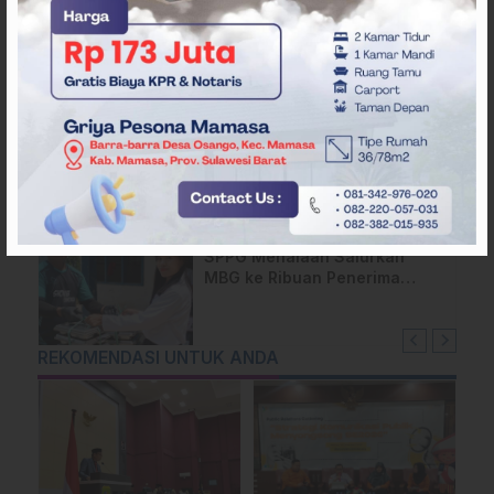
Api Terus Meluas di Gunung
Rewata Majene
HMI Komisariat STIKES BBM
Salurkan Bantuan bagi Korban
Kebakaran di Limboro
SPPG Mehalaan Salurkan
MBG ke Ribuan Penerima
Manfaat
REKOMENDASI UNTUK ANDA