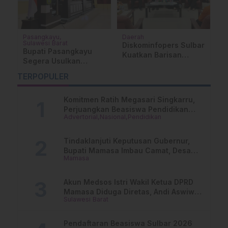
Pasangkayu
Daerah
D
Sulawesi Barat
Diskominfopers Sulbar
B
Bupati Pasangkayu
Kuatkan Barisan
S
Segera Usulkan
Narasi Publik Jelang
S
Pemberhentian Wakil
k
SE 2026
P
TERPOPULER
Ketua DPRD
T
Komitmen Ratih Megasari Singkarru,
Perjuangkan Beasiswa Pendidikan
Advertorial
Nasional
Pendidikan
Dari PAUD Hingga Perguruan Tinggi
Tindaklanjuti Keputusan Gubernur,
Bupati Mamasa Imbau Camat, Desa
Mamasa
dan Lurah
Akun Medsos Istri Wakil Ketua DPRD
Mamasa Diduga Diretas, Andi Aswiwin
Sulawesi Barat
Buka Suara
Pendaftaran Beasiswa Sulbar 2026