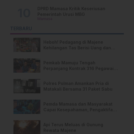
DPRD Mamasa Kritik Keseriusan
Pemerintah Urusi MBG
Mamasa
TERBARU
Heboh! Pedagang di Majene
Kehilangan Tas Berisi Uang dan
Barang Penting
Pemkab Mamuju Tengah
Perpanjang Kontrak 316 Pegawai
PPPK Hingga 2028
Polres Polman Amankan Pria di
Matakali Bersama 31 Paket Sabu
Pemda Mamasa dan Masyarakat
Capai Kesepahaman, Pengaktifan
TPA Salurano
Api Terus Meluas di Gunung
Rewata Majene