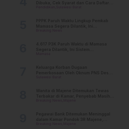
Dibuka, Cek Syarat dan Cara Daftar
Pendidikan
Sulawesi Barat
Online
PPPK Paruh Waktu Lingkup Pemkab
Mamasa Segera Dilantik, Ini
Breaking News
Jadwalnya!
4.617 P3K Paruh Waktu di Mamasa
Segera Dilantik, Ini Sistem
Mamasa
Penggajiannya!
Keluarga Korban Dugaan
Pemerkosaan Oleh Oknum PNS Desak
Sulawesi Barat
Transparansi Kejari Mamasa
Wanita di Majene Ditemukan Tewas
Terbakar di Kamar, Penyebab Masih
Breaking News
Majene
Misterius
Pegawai Bank Ditemukan Meninggal
dalam Kamar Pondok 3R Majene,
Breaking News
Majene
Polisi Lakukan Penyelidikan